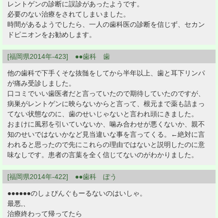
レントゲンの診断に誤診があったようです。
必要のない治療をされてしまいました。
時間があるようでしたら、一人の歯科医の診断を信じず、セカン
ドピニオンをお勧めします。
[福岡県2014年-423] ●●歯科 歯
他の歯科で下手くそな抜髄をしてから半年以上、歯と耳下リンパ
が痛み受診しました。
口コミでいい歯医者だと言っていたので期待していたのですが、
病巣がレントゲンに映らないからと言って、根元まで薬も詰まっ
てない状態なのに、歯のせいじゃないと言われ頭にきました。
おまけに風邪を引いていないか、噛み合わせが悪くないか、親不
知のせいではないかなど見当違いな事を言ってくる。←絶対に言
われると思ったので先にこれらの理由ではないと説明したのに意
味なしです。患者の言葉を全く信じてないのがわかりました。
[福岡県2014年-422] ●●歯科 ぽう
●●●●●●のしょぴんぐもーるないのはいしゃ。
最悪,、
治療終わって帰ってたら