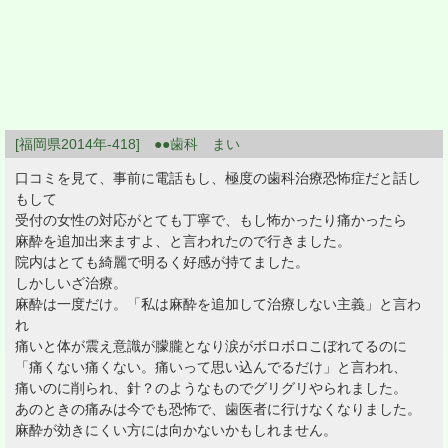
[福岡県2014年-418] ●●歯科 まい
口コミを見て、事前に電話もし、極度の歯科治療恐怖症だと話し
もして
受付の女性の対応がとても丁寧で、もし怖かったり痛かったら
麻酔を追加出来ますよ、と言われたので行きました。
院内はとても綺麗で明るく好感が持てました。
しかしいざ治療。
麻酔は一度だけ。「私は麻酔を追加して治療しない主義」と言わ
れ
痛いと体が震え意識が朦朧となり涙がボロボロこぼれてるのに
「痛くない痛くない。痛いって思い込んでるだけ」と言われ、
痛いのに削られ、針？のようなものでグリグリやられました。
あのときの痛みは今でも恐怖で、歯医者に行けなくなりました。
麻酔が効きにくい方には向かないかもしれません。