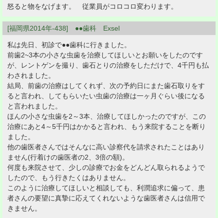
怒ると物をなげます。 従業員がコロコロ変わります。
[福岡県2014年-438] ●●歯科 Exsel
私は先日、初診で●●歯科に行きました。
前歯2~3本の小さな虫歯を治療してほしいとお願いをしたのです
が、レントゲンを撮り、歯石とりの治療をしただけで、4千円も払
わされました。
結局、前歯の治療はしてくれず、次の予約日にまた歯石取りをす
ると言われ、してもらいたい虫歯の治療は一ヶ月ぐらい後になる
と言われました。
ほんの小さな虫歯を2～3本、治療してほしかったのですが、この
治療にあと4～5千円はかかると言われ、もう来院することを断り
ました。
他の歯医者さんではそんなに高い診察代を請求されたことはあり
ません(行着けの歯医者の2、3倍の額)。
何度も来院させて、少しの診療でお金をどんどん取られるようで
したので、もう行きたくはありません。
このように治療してほしいと相談しても、利潤追求に偏って、患
者さんの要望に真摯に応えてくれないような歯医者さんは信用で
きません。