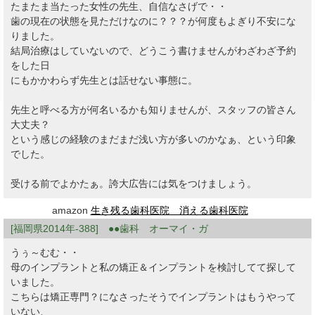
たまたま当たった女性の先生、自信なさげで・・
歯の現在の状態を見ただけなのに？？？が何度もよぎり不安にな
りました。
結局治療はしていないので、どうこう書けませんがわざわざ予約
をした日
にもかかわらず先生とは話せない事態に。
先生と呼べる方が何名いるかも知りませんが、スタッフの皆さん
大丈夫？
という感じの経験のまだまだ浅い方が多いのかなぁ、という印象
でした。
受ける前でよかたぁ。誇大広告には気をつけましょう。
amazon
生き残る歯科医院 消える歯科医院
[福岡県2014年-388] ●●歯科 オーマイ・ガ
うぅ～むむ・・
母のインプラントと私の矯正＆インプラントを検討してて探して
いました。
こちらは矯正専門？になさったそうでインプラントはもうやって
いない、