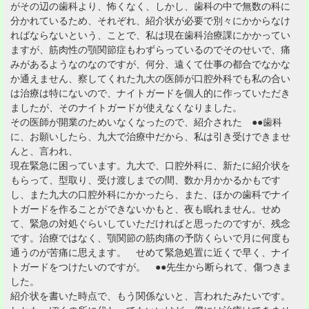
がその辺の歯科より、怖くなく、しかし、歯科の中で無数の科に
分かれているため、それぞれ、紹介状が必要で別々にかからなけ
ればならないという、ことで、私は現在歯科治療課にかかってい
ますが、筋肉性の顎関節症もわずらっているのでそのせいで、痛
みがあるようなのなのですが、何分、遠くて仕事の都合でなかな
か通えません、察してくれた九大の医師が口腔外科でも私の合い
は治療は特にないので、ナイトガードを個人的に作っていただき
ましたが、そのナイトガードが使えなくなりました。
その医師が開業のためいなくなったので、紹介された ●●歯科
に、お願いしたら、九大で治療中だから、私は引き受けできませ
んと、言われ、
現在緊急に困っています。九大で、口腔外科に、新たに紹介状を
もらって、型取り、受け渡しまでの間、数か月かかるかもです
し、また九大の口腔外科にかかったら、また、ほかの歯科でナイ
トガードを作ることができないかもと、夜も眠れません。せめ
て、緊急の対処ぐらいしていただければと思ったのですが、残念
です。治療ではなく、顎関節の筋肉痛の予防くらいで月に何度も
通うのが苦痛に思えます。 せめて緊急処置に近くで早く、ナイ
トガードをつけたいのですが。 ●●先生から断られて、傷つきま
した。
紹介状を書いた時点で、もう関係ないと、言われたみたいです。