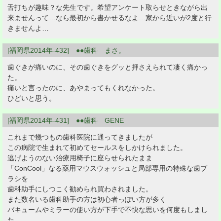
舌打ちが趣味？な先生です。希望アンケート取らせときながら出
来ませんって…なら最初から書かせるなよ…家から近いが2度と行
きませんよ…
[福岡県2014年-432] ●●歯科 まさ。
歯ぐきが痛いのに、その歯ぐきをグッと押さえられて凄く痛かっ
た。
痛いと言ったのに、あやまってもくれなかった。
ひどいと思う。
[福岡県2014年-431] ●●歯科 GENE
これまで幾つもの歯科医院に通ってきましたが
この病院で生まれて初めてセールスをしかけられました。
逃げようのない治療用椅子に座らせられたまま
「ConCool」なる薬用マウスウォッシュと局部専用の特殊な歯ブ
ラシを
歯科助手にしつこく勧められ買わされました。
また数名いる歯科助手の方は初心者っぽい方が多く
バキュームやミラーの使い方が下手で不快な思いを何度もしまし
た。