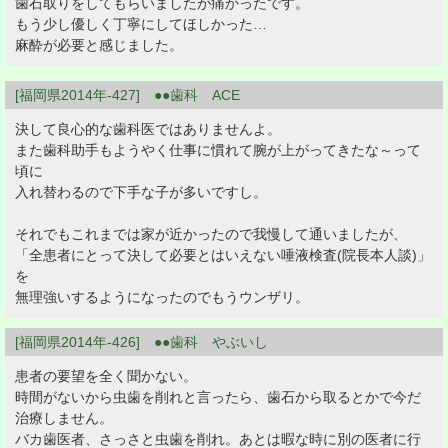
歯石取りをしてもらいましたが痛かったです。
もう少し優しく丁寧にしてほしかった…
麻酔が必要と感じました。
[福岡県2014年-427] ●●歯科 ACE
決して良心的な歯科医ではありませんよ。
また歯科助手もようやく仕事に慣れて腕が上がってきたな～って
頃に
入れ替わるので下手な子が多いですし。
それでもこれまでは家が近かったので我慢して通いましたが、
「全患者にとって決して必要とはいえない唾液検査(院長本人談)」
を
無理強いするようになったのでもうウンザリ。
[福岡県2014年-426] ●●歯科 やぶいし
患者の要望を全く聞かない。
時間がないから虫歯を削れと言ったら、歯石から取るとかで今だ
治療しません。
バカ歯医者、さっさと虫歯を削れ。あとは暇な時に別の医者に行