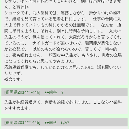
しかも、ぼくの所に代わってもいいけど、僕には治療はできませ
ん、と言われ
ショックです、九大歯科では、連携しながら、掛かりつけの歯科
で、経過を見て貰っている患者を目にします。 仕事の合間に九
大まで行っていくつもの科にかかるのは無理です。 なんせ 通
院に半日をようし、それを、別々に時間を予約します。 九大の
先生のほうが、気を使ってくれて、大変だろうからと言ってくれ
ているのに、 ナイトガードが無いせいで、顎関節が悪化しない
かと心配で、 以前のものが合わないので、苦しくて、精神的
に、夜も眠れません。 頑固な●●先生が、もう少し、患者の立場
になってくれたらと思ってやみません。
応急処置程度でも、していただけると思ったのに、話も聞いてい
ただけず。
残念です。
[福岡県2014年-446] ●●歯科 Y
先生が神経質過ぎて。判断も的確でありません。ここなら○○歯科
をすすめます。
[福岡県2014年-445] ●●歯科 はや