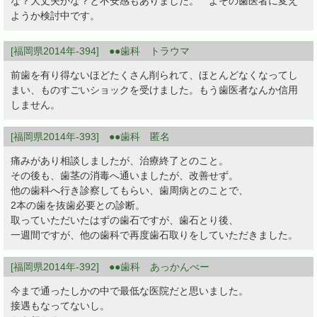
な？大丈夫かな？と不安感もありました。 よその歯医者に変え
ようか検討中です。
[福岡県2014年-394] ●●歯科 トラウマ
前歯を有り得ないほどたくさん削られて、ほとんどなくなってし
まい、ものすごいショックを受けました。もう歯医者なんか信用
しません。
[福岡県2014年-393] ●●歯科 匿名
痛みがあり相談しましたが、治療終了とのこと。
その後も、歯茎の消毒へ通いましたが、改善せず。
他の歯科へ行き診察してもらい、歯周病とのことで、
2本の歯を抜歯必要との診断。
取っていただいたはずの歯石ですが、歯石とり後、
一週間ですが、他の歯科で再度歯石取りをしていただきました。
[福岡県2014年-392] ●●歯科 あっかんべー
今まで通ったしかの中で最低な医院だと思いました。
接遇もなってないし。