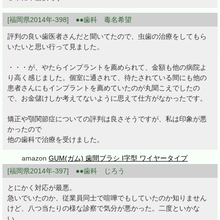
[福岡県2014年-398] ●●歯科 毒名希望
評判の良い歯医者さんだと聞いてたので、虫歯の治療をしてもら
いたいと思い行って見ました。
・・・が、やたらインプラントを薦められて、金額も他の病院よ
り高く感じました。個室に通されて、待たされている間にも他の
患者さんにもインプラントを薦めていたのが丸聞こえでしたの
で、お金儲けしか考えてないように思えて仕方がなかったです。
矯正や顎関節症についての評判は良さそうですが、私は印象が悪
かったので
他の歯科で治療を受けました。
amazon
GUM(ガム) 歯間ブラシ I字型 ワイヤータイプ
[福岡県2014年-397] ●●歯科 じろう
とにかく対応が最悪。
急いでいたのか、従業員同士で喧嘩でもしていたのか知りません
けど、八つ当たりの様な診察で気分が悪かった。二度といかな
い。