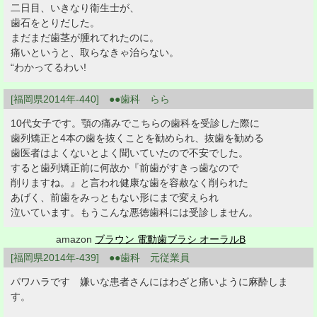
二日目、いきなり衛生士が、
歯石をとりだした。
まだまだ歯茎が腫れてれたのに。
痛いというと、取らなきゃ治らない。
“わかってるわい!
[福岡県2014年-440] ●●歯科 らら
10代女子です。顎の痛みでこちらの歯科を受診した際に
歯列矯正と4本の歯を抜くことを勧められ、抜歯を勧める
歯医者はよくないとよく聞いていたので不安でした。
すると歯列矯正前に何故か『前歯がすきっ歯なので
削りますね。』と言われ健康な歯を容赦なく削られた
あげく、前歯をみっともない形にまで変えられ
泣いています。もうこんな悪徳歯科には受診しません。
amazon
ブラウン 電動歯ブラシ オーラルB
[福岡県2014年-439] ●●歯科 元従業員
パワハラです 嫌いな患者さんにはわざと痛いように麻酔しま
す。