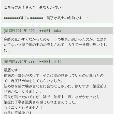
こちらのお子さん？ 身なりが汚い・・・
●●●●●●●●近くの●●●●●● 苗字が武士の名前です・・・
[福岡県2014年-400] ●●歯科 taku
麻酔の量がすくなかったのか、うつ場所が悪かったのか、全然き
いてない状態で歯の中の治療をされて、人生で一番痛い思いをし
た。
[福岡県2014年-399] ●●歯科 とむ
最悪です！
前歯の一部分が欠けて、そこに詰め物をしていたのが取れたの
で、再度詰め物をしてもらいました。
詰め物を歯の噛み合わせに会わせるさいに、削りすぎ、治療前よ
り歯が低くなりました。
院長が削ったのですが、雑で、治療中に顔に水がかかったり、
治療に丁寧さ誠実さを感じられませんでした。
もう二度と行きません！
非常に不愉快です！