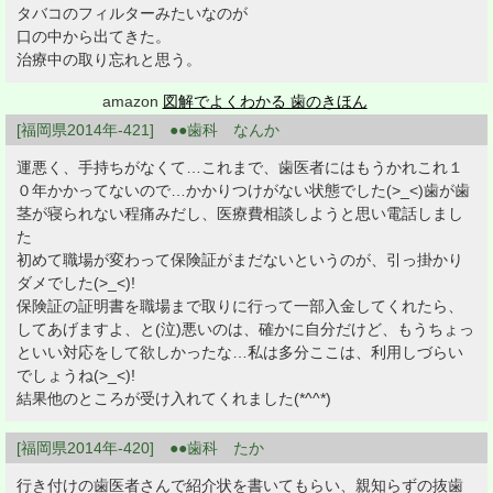
タバコのフィルターみたいなのが
口の中から出てきた。
治療中の取り忘れと思う。
amazon
図解でよくわかる 歯のきほん
[福岡県2014年-421] ●●歯科 なんか
運悪く、手持ちがなくて…これまで、歯医者にはもうかれこれ１
０年かかってないので…かかりつけがない状態でした(>_<)歯が歯
茎が寝られない程痛みだし、医療費相談しようと思い電話しまし
た
初めて職場が変わって保険証がまだないというのが、引っ掛かり
ダメでした(>_<)!
保険証の証明書を職場まで取りに行って一部入金してくれたら、
してあげますよ、と(泣)悪いのは、確かに自分だけど、もうちょっ
といい対応をして欲しかったな…私は多分ここは、利用しづらい
でしょうね(>_<)!
結果他のところが受け入れてくれました(*^^*)
[福岡県2014年-420] ●●歯科 たか
行き付けの歯医者さんで紹介状を書いてもらい、親知らずの抜歯