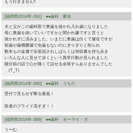
もう行きません‼︎
[福岡県2014年-391] ●●歯科 匿名
夫と父がこの歯科医で奥歯を抜かれ入れ歯になりました
母に奥歯を抜いていいですかと聞かれ嫌ですと言うと
抜かれずに済みました。いまだに奥歯は白くて健在ですが
前歯が歯槽膿漏で虫歯もないのにぎりぎりと削られ
数本もの金属で全装冠されしばらくは領収書を持ち歩き
いろんな人に見せて歩くという異常行動が見られました
随分前の話で心が痛くて話せる余裕すらありませんでした
(T_T)
[福岡県2014年-390] ●●歯科 うちだ
受付で見もせず断る最低！
医者のプライド高すぎ！！
[福岡県2014年-389] ●●歯科 オーマイ・ガ
うーむ、