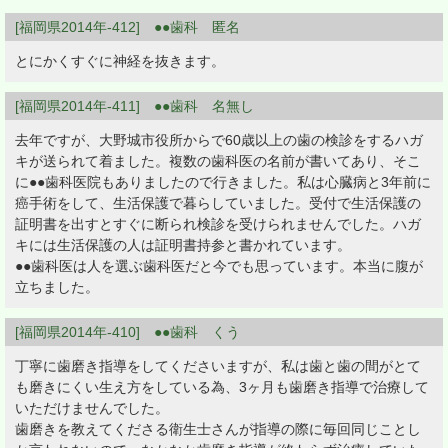
[福岡県2014年-412] ●●歯科 匿名
とにかくすぐに神経を抜きます。
[福岡県2014年-411] ●●歯科 名無し
去年ですが、大野城市役所からで60歳以上の歯の検診をするハガ
キが送られて着ました。複数の歯科医の名前が書いてあり、そこ
に●●歯科医院もありましたので行きました。私は心臓病と3年前に
癌手術をして、生活保護で暮らしていました。受付で生活保護の
証明書を出すとすぐに断られ検診を受けられませんでした。ハガ
キには生活保護の人は証明書持参と書かれています。
●●歯科医は人を選ぶ歯科医だと今でも思っています。本当に腹が
立ちました。
[福岡県2014年-410] ●●歯科 くう
丁寧に歯磨き指導をしてくださいますが、私は歯と歯の間がとて
も磨きにくい生え方をしている為、3ヶ月も歯磨き指導で治療して
いただけませんでした。
歯磨きを教えてくださる衛生士さんが指導の際に毎回同じことし