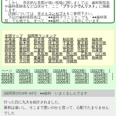
しかし、否定的な意図が強い投稿に関しましては、歯科医院名
や歯科医師名などは伏せて、ここ
「ブラックでんリスト」
に掲載
します。
詳細については、
サイトコンセプト
をご参照下さい。
下記の歯科医院名は、「●●歯科クリニック」でも「●●歯科医
院」でも他でも、すべて「●●歯科」にして表示しています。
全国マップ
福岡県ランキング
北海道
青森県
岩手県
宮城県
秋田県
山形県
福島県
茨城県
栃木県
群馬県
埼玉県
千葉県
東京都
神奈川県
新潟県
富山県
石川県
福井県
山梨県
長野県
岐阜県
静岡県
愛知県
三重県
滋賀県
京都府
大阪府
兵庫県
奈良県
和歌山県
鳥取県
島根県
岡山県
広島県
山口県
徳島県
香川県
愛媛県
高知県
福岡県
佐賀県
長崎県
熊本県
大分県
宮崎県
鹿児島県
沖縄県
ページ [
2026年
] [
2025年
] [
2024年
] [
2023年
] [
2022年
] [
2021年
] [
2020年
] [
2019年
] [
2018年
] [
2017年
] [
2016年
] [
2015年
] [
2014年
] [
2013年
] [
2012年
] [
2011年
] [
2010年
] [
2009年
] [
2008年
] [
2007年
] [
2006年
] [
2005年
] [
2004年
]
[福岡県2014年-447] ●●歯科 いまくるしんでます
行った日に九大を紹介されました。
最初は遠いし、そこまで悪いのかと思って、心配でたまりません
でした