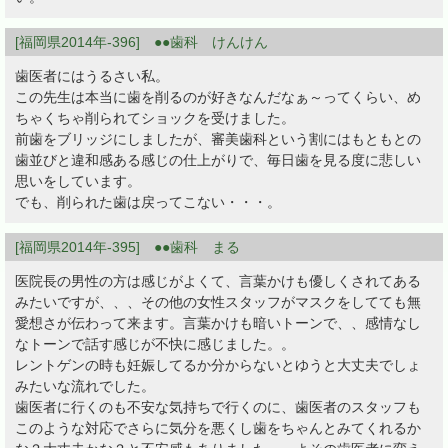
[福岡県2014年-396] ●●歯科 けんけん
歯医者にはうるさい私。
この先生は本当に歯を削るのが好きなんだなぁ～ってくらい、め
ちゃくちゃ削られてショックを受けました。
前歯をブリッジにしましたが、審美歯科という割にはもともとの
歯並びと違和感ある感じの仕上がりで、毎日歯を見る度に悲しい
思いをしています。
でも、削られた歯は戻ってこない・・・。
[福岡県2014年-395] ●●歯科 まる
医院長の男性の方は感じがよくて、言葉かけも優しくされてある
みたいですが、、、その他の女性スタッフがマスクをしてても無
愛想さが伝わって来ます。言葉かけも暗いトーンで、、感情なし
なトーンで話す感じが不快に感じました。。
レントゲンの時も妊娠してるか分からないとゆうと大丈夫でしょ
みたいな流れでした。
歯医者に行くのも不安な気持ちで行くのに、歯医者のスタッフも
このような対応でさらに気分を悪くし歯をちゃんとみてくれるか