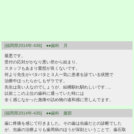
[福岡県2014年-436] ●●歯科 月
最悪です。
受付の応対がかなり悪い所から始まり、
スタッフもあまり愛想が良くないです。
何より先生がバタバタと３人一気に患者を診ている状態で
治療中ほったらかしもザラです。
先生は良い人なのでしょうが、結構馴れ馴れしいです…。
以前ここの上位の歯科に通っていた時には
全く感じなかった激痛や詰め物の違和感に苦しんでます。
[福岡県2014年-435] ●●歯科 服部
歯に疼痛を感じて行きました。その歯は虫歯だとの診断でした
が、虫歯の治療よりも歯周病のほうが深刻ということで、歯石取