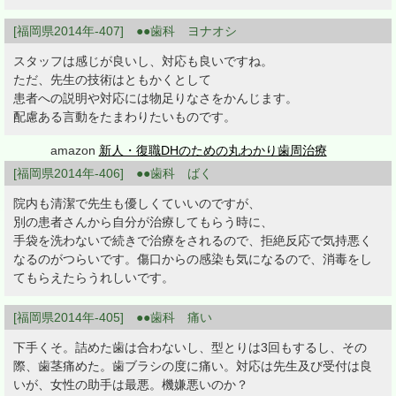
[福岡県2014年-407] ●●歯科 ヨナオシ
スタッフは感じが良いし、対応も良いですね。
ただ、先生の技術はともかくとして
患者への説明や対応には物足りなさをかんじます。
配慮ある言動をたまわりたいものです。
amazon
新人・復職DHのための丸わかり歯周治療
[福岡県2014年-406] ●●歯科 ばく
院内も清潔で先生も優しくていいのですが、
別の患者さんから自分が治療してもらう時に、
手袋を洗わないで続きで治療をされるので、拒絶反応で気持悪く
なるのがつらいです。傷口からの感染も気になるので、消毒をし
てもらえたらうれしいです。
[福岡県2014年-405] ●●歯科 痛い
下手くそ。詰めた歯は合わないし、型とりは3回もするし、その
際、歯茎痛めた。歯ブラシの度に痛い。対応は先生及び受付は良
いが、女性の助手は最悪。機嫌悪いのか？