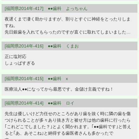
[福岡県2014年-417] ●●歯科 よっちゃん
夜遅くまで凄く助かりますが、割りとすぐに神経をとったりしま
すね。
先日銀歯を入れてもらったのですが直ぐに取れてしまいました…
[福岡県2014年-416] ●●歯科 くまお
正に塩対応
しょっぱすぎる
[福岡県2014年-415] ●●歯科 x
医療法人●●になってから最悪です。金儲け主義ですね！
[福岡県2014年-414] ●●歯科 ロイ
先生は優しいけど力任せのところがあり歯を抜く時に隣の歯を傷
つけられることが多々あり抜き方と被せ方は他の歯科に行ったら
｢これどこでしました？｣とよく聞かれます。｢●●歯科です｣と答え
ると｢あ、あそこね｣と納得する歯医者さんも多かったで