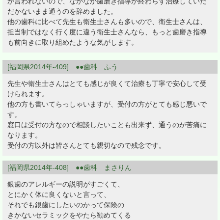
か言われないので、なかなか歯磨き指導が終わらず治療していた
だかないまま通うのを辞めました。
他の歯科に比べて先生も衛生士さんも多いので、衛生士さんは、
担当制ではなく行く度に違う衛生士さんなら、もっと歯磨き指導
も前向きに取り組めたような気がします。
[福岡県2014年-409] ●●歯科 ふう
先生や衛生士さんはとても感じが良くて治療も丁寧で安心して受
けられます。
他の方も書いてらっしゃいますが、受付の方がとても感じ悪いで
す。
窓口は受付の方なので相談したいことも出来ず、通うのが苦痛に
なります。
受付の方以外は皆さんとても親切なので残念です。
[福岡県2014年-408] ●●歯科 まさりん
銀歯のアレルギーの説明がすごくて、
とにかく体に良くないと言って、
それでも銀歯にしたいのかって保険の
きかないセラミックをやたら勧めてくる