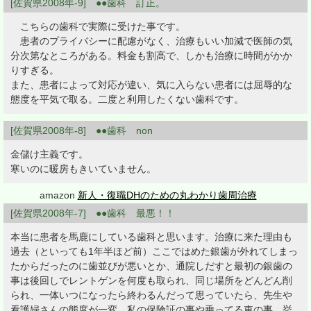
[佐賀県2008年-9] ●●歯科 訂正。
こちらの歯科で実際に受けた事です。
患者のプライバシーに配慮がなく、治療もいい加減で医師の気
分次第なところがある。料金も割高で、しかも治療に時間がかか
りすぎる。
また、患者によって対応が違い、気に入らない患者には屈辱的な
態度を平気で取る。二度と利用したくない歯科です。
[佐賀県2008年-8] ●●歯科 non
金儲け主義です。
寒いのに暖房もきいていません。
amazon
新人・復職DHのための丸わかり歯周治療
[佐賀県2008年-7] ●●歯科 最悪！！
本当に患者を馬鹿にしている歯科と思います。治療に来た理由も
過去（といっても1年半ほど前）ここではめた銀歯が外れてしまっ
たからだったのに歯並びが悪いとか、通院しだすと最初の銀歯の
事は後回しでレントゲンを何度も取られ、同じ場所をどんどん削
られ、一体いつになったら終わるんだって思っていたら、先生や
看護婦さんの態度が一変。私の保険証の事や乗ってる車の事、挙