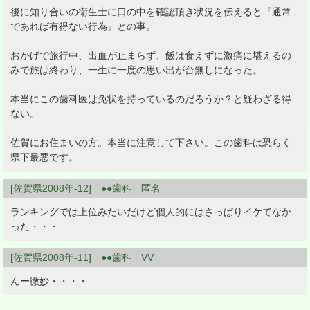
後に知り合いの衛生士に口の中を確認頂き状況を伝えると『通常
であれば有得ない行為』との事。
おかげで旅行中、出血が止まらず、飯は食えずに激痛に堪えるの
みで旅は終わり、一生に一度の思い出が台無しになった。
本当にこの歯科医は免状を持っているのだろうか？と疑わざる得
ない。
佐賀にお住まいの方。本当に注意して下さい。この歯科は恐らく
県下最悪です。
[佐賀県2008年-12] ●●歯科 匿名
ランキングでは上位みたいだけど個人的にはさっぱりイケてなか
った・・・
[佐賀県2008年-11] ●●歯科 VV
んー微妙・・・・