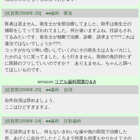
[佐賀県2008年-26] ●●歯科 匿名
医者は居ません。衛生士が全部治療してました。助手は衛生士の
補助をしてって言われてました。何か違いますよね。往診もされ
てるみたいです。衛生士が独断で治療、診断、請求まで???これは
違法ではないでしょうか???。
コッチがかなり怖い思いしていくのにその衛生士は人をバカにし
たかのように笑ってました。もう行きません。医師の免許持たず
に医師のフリしていいのですか？ ありえません。ちゃんと調べ
てほしいものです。
amazon
リアル歯科開業Q＆A
[佐賀県2008年-25] ●●歯科 自演
自作自演は辞めましょう。
ここはひどすぎますよ。
[佐賀県2008年-24] ●●歯科 詐欺歯科
不正請求はするし、何もないきれいな歯や他の医院で治療した
所、あげくに自分でしたところまで何度も何度もやりかえてその