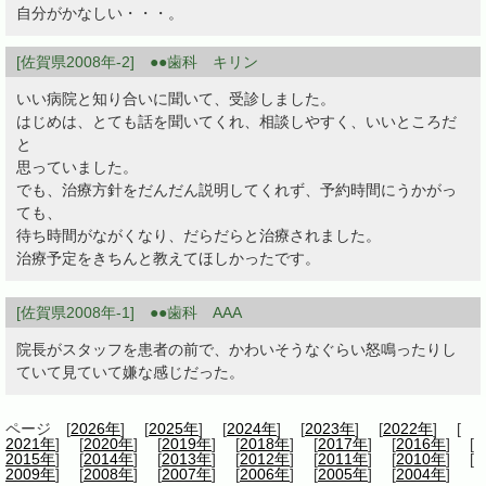
自分がかなしい・・・。
[佐賀県2008年-2] ●●歯科 キリン
いい病院と知り合いに聞いて、受診しました。
はじめは、とても話を聞いてくれ、相談しやすく、いいところだ
と
思っていました。
でも、治療方針をだんだん説明してくれず、予約時間にうかがっ
ても、
待ち時間がながくなり、だらだらと治療されました。
治療予定をきちんと教えてほしかったです。
[佐賀県2008年-1] ●●歯科 AAA
院長がスタッフを患者の前で、かわいそうなぐらい怒鳴ったりし
ていて見ていて嫌な感じだった。
ページ [
2026年
] [
2025年
] [
2024年
] [
2023年
] [
2022年
] [
2021年
] [
2020年
] [
2019年
] [
2018年
] [
2017年
] [
2016年
] [
2015年
] [
2014年
] [
2013年
] [
2012年
] [
2011年
] [
2010年
] [
2009年
] [
2008年
] [
2007年
] [
2006年
] [
2005年
] [
2004年
]