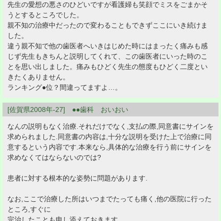
先生の愛想の悪さのひどいですが看護婦も笑顔でミスをごまかそ
うとするところでした。
親不知の治療中だったので変わることもできずここにいき続けま
した。
違う親不知で他の歯医者へいきはじめた時にはまったく痛みも感
じず先生もきちんと説明してくれて、この歯医者にいった時のこ
とを思い出しました。痛みもひどく先生の態度もひどく二度とい
きたくありません。
ランキング●位？間違ってますよ…。
[佐賀県2008年-27] ●●歯科 おいおい
なんの説明もなく治療.それだけでなく,支払の際,同意書にサインを
求められました.同意書の内容は,十分な説明を受けた上で治療に同
意するという内容です.本来なら,具体的な治療を行う前にサインを
求めなくてはならないのでは?
患者に対する根本的な姿勢に問題があります.
なお,ここで治療した所はいつまでたっても痛く,他の医院に行った
ところ,すぐに
完治したことも申し添えておきます.