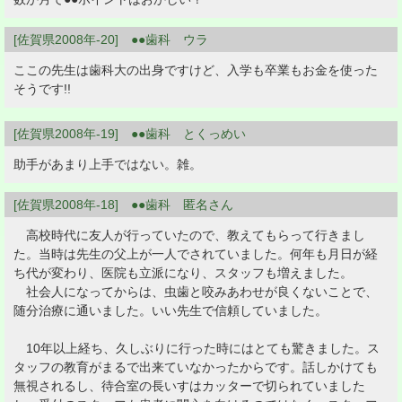
[佐賀県2008年-20] ●●歯科 ウラ
ここの先生は歯科大の出身ですけど、入学も卒業もお金を使った
そうです!!
[佐賀県2008年-19] ●●歯科 とくっめい
助手があまり上手ではない。雑。
[佐賀県2008年-18] ●●歯科 匿名さん
高校時代に友人が行っていたので、教えてもらって行きまし
た。当時は先生の父上が一人でされていました。何年も月日が経
ち代が変わり、医院も立派になり、スタッフも増えました。
社会人になってからは、虫歯と咬みあわせが良くないことで、
随分治療に通いました。いい先生で信頼していました。
10年以上経ち、久しぶりに行った時にはとても驚きました。ス
タッフの教育がまるで出来ていなかったからです。話しかけても
無視されるし、待合室の長いすはカッターで切られていました