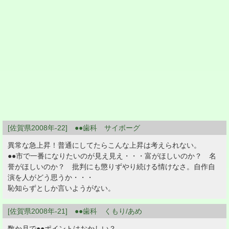
[佐賀県2008年-22] ●●歯科 サイボーグ
異常な急上昇！普通にしてたらこんな上昇は考えられない。
●●市で一番になりたいのが見え見え・・・富がほしいのか？ 名
誉がほしいのか？ 批判にも懲りずやり続ける情けなさ。自作自
演を人がどう思うか・・・
恥知らずとしか言いようがない。
[佐賀県2008年-21] ●●歯科 くもり/あめ
数か月で●●ポイントはおかしい？