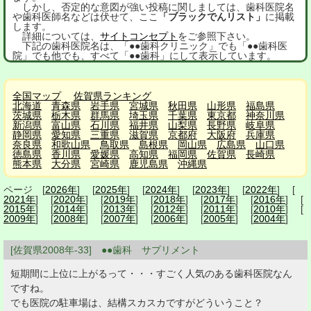
しかし、否定的な意図が強い投稿に関しましては、歯科医院名
や歯科医師名などは伏せて、ここ
「ブラックでんリスト」
に掲載
します。
詳細については、
サイトコンセプト
をご参照下さい。
下記の歯科医院名は、「●●歯科クリニック」でも「●●歯科医
院」でも他でも、すべて「●●歯科」にして表示しています。
全国マップ
佐賀県ランキング
北海道
青森県
岩手県
宮城県
秋田県
山形県
福島県
茨城県
栃木県
群馬県
埼玉県
千葉県
東京都
神奈川県
新潟県
富山県
石川県
福井県
山梨県
長野県
岐阜県
静岡県
愛知県
三重県
滋賀県
京都府
大阪府
兵庫県
奈良県
和歌山県
鳥取県
島根県
岡山県
広島県
山口県
徳島県
香川県
愛媛県
高知県
福岡県
佐賀県
長崎県
熊本県
大分県
宮崎県
鹿児島県
沖縄県
ページ [
2026年
] [
2025年
] [
2024年
] [
2023年
] [
2022年
] [
2021年
] [
2020年
] [
2019年
] [
2018年
] [
2017年
] [
2016年
] [
2015年
] [
2014年
] [
2013年
] [
2012年
] [
2011年
] [
2010年
] [
2009年
] [
2008年
] [
2007年
] [
2006年
] [
2005年
] [
2004年
]
[佐賀県2008年-33] ●●歯科 サプリメント
短期間に上位に上がるって・・・すごく人気のある歯科医院なん
ですね。
でも医院の駐車場は、結構スカスカですがどういうこと？