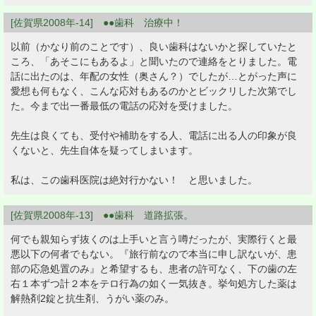
[佐賀県2008年-14] ●●歯科 治療中！
以前（かなり前のことです）、良い歯科はないかと探していたと
ころ、「あそこにもあるよ」と聞いたので連絡をとりました。電
話に出たのは、年配の女性（奥さん？）でしたが…とがった声に
愛想も何もなく、こんな応対もあるのかとビックリした次第でし
た。今まで出一番最低の電話の応対を受けました。
先生は良くても、受付や補助をする人、電話に出る人の印象が良
くないと、先生自体を疑ってしまいます。
私は、この歯科医院は絶対行かない！ と思いました。
[佐賀県2008年-13] ●●歯科 道路拡張。
何でも親知らず抜くのは上手いと言う噂だったが、実際行くと最
悪以下の何者でもない。『旅行前なので本当に申し訳ないが、患
部の応急処置のみ』と希望するも、患者の許可なく、下の歯の左
右１本ずつ計２本をテロ行為の如く一気抜き。挙句処方した薬は
解熱剤2錠と抗生剤、うがい薬のみ。