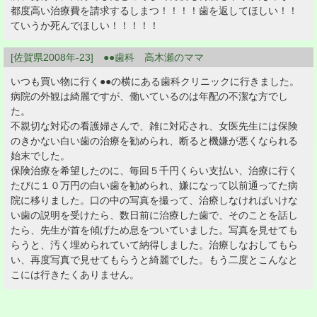
都度高い治療費を請求するしまつ！！！！歯を返してほしい！！
ていうか死んでほしい！！！！！
[佐賀県2008年-23] ●●歯科 高木瀬のママ
いつも買い物に行く●●の横にある歯科クリニックに行きました。
病院の外観は綺麗ですが、働いているのは年配の不潔な方でし
た。
不親切な対応の看護婦さんで、雑に対応され、女医先生には保険
のきかない白い歯の治療を勧められ、断ると機嫌が悪くなられる
始末でした。
保険治療を希望したのに、毎回５千円くらい支払い、治療に行く
たびに１０万円の白い歯を勧められ、嫌になって以前通ってた病
院に移りました。口の中の写真を撮って、治療しなければいけな
い歯の説明を受けたら、数日前に治療した歯で、そのことを話し
たら、先生が首を傾げため息をついていました。写真を見せても
らうと、汚く埋められていて納得しました。治療しなおしてもら
い、再度写真で見せてもらうと綺麗でした。もう二度とこんなと
こには行きたくありません。