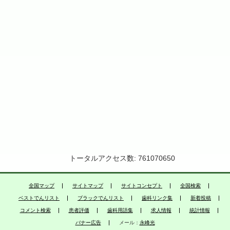
トータルアクセス数: 761070650
全国マップ
サイトマップ
サイトコンセプト
全国検索
ベストでんリスト
ブラックでんリスト
歯科リンク集
新着投稿
コメント検索
患者評価
歯科用語集
求人情報
統計情報
バナー広告
メール：
永峰光