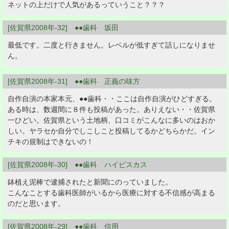
ネットの上だけで人気があるっていうこと？？？
[佐賀県2008年-32] ●●歯科 坂田
最低です。二度と行きません。レベルが低すぎて話しになりませ
ん。
[佐賀県2008年-31] ●●歯科 正義の味方
自作自演の本家本元、●●歯科・・ここは自作自演がひどすぎる。
ある時は、数週間に８件も投稿があった。ありえない・・佐賀県
一ひどい。佐賀県という土地柄、口コミがこんなに多いのはおか
しい。ヤラセか自分でしこしこと投稿してるかどちらかだ。イン
チキの規制はできないの！
[佐賀県2008年-30] ●●歯科 ハイビスカス
鉢植え泥棒で逮捕されたと新聞にのっていました。
こんなことする歯科医師がいるから医療に対する不信感が高まる
のだと思います。
[佐賀県2008年-29] ●●歯科 信用