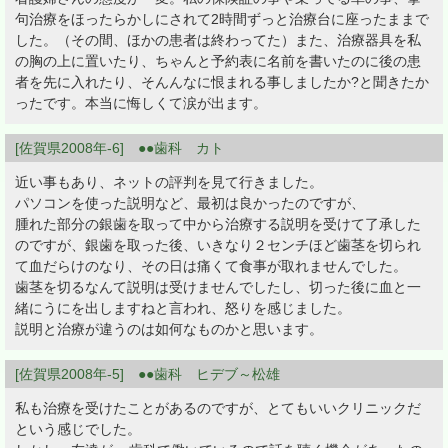
句治療をほったらかしにされて2時間ずっと治療台に座ったままで
した。（その間、ほかの患者は終わってた）また、治療器具を私
の胸の上に置いたり、ちゃんと予約表に名前を書いたのに後の患
者を先に入れたり、そんんなに恨まれる事しましたか?と聞きたか
ったです。本当に悔しくて涙が出ます。
[佐賀県2008年-6] ●●歯科 カト
近い事もあり、ネットの評判を見て行きました。
パソコンを使った説明など、最初は良かったのですが、
腫れた部分の銀歯を取って中から治療する説明を受けて了承した
のですが、銀歯を取った後、いきなり２センチほど歯茎を切られ
て血だらけのなり、その日は痛くて食事が取れませんでした。
歯茎を切るなんて説明は受けませんでしたし、切った後に血と一
緒にうにを出しますねと言われ、怒りを感じました。
説明と治療が違うのは如何なものかと思います。
[佐賀県2008年-5] ●●歯科 ヒデブ～松雄
私も治療を受けたことがあるのですが、とてもいいクリニックだ
という感じでした。