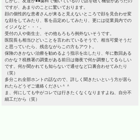
しかし、友達が●●歯科で働いているので話を聴く機会があったの
ですが、あまりのことに驚いております。
顔の個性的な患者さんが来ると見えないところで顔を見合わせ変
な顔をしてみたり、客を品定めしてみたり、更には従業員内での
イジメなど・・・。
受付の人や衛生士、その他もろもろ例外ないそうです。
医院長も相当ひどいことを言われているそうで、相当可愛そうだ
と思っていたら、残念ながらこの方もアウト。
保険のきかない治療を勧めるよう指示を出したり、年に数回ある
のかな？税務署の調査がある前日は徹夜で何か調整してるらしい
です。何か聞かれても知らないで通せなど口裏合わせてみたり
（笑）
多分これ全部ホントの話なので、詳しく聞きたいという方が居ら
れたらどうぞご連絡ください＾＾
ま、何にしても中がコレでは行きたくなくなりますよね、自分不
細工だから（笑）