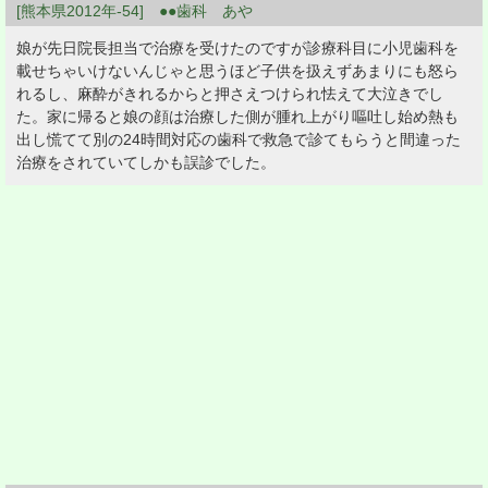
[熊本県2012年-54] ●●歯科 あや
娘が先日院長担当で治療を受けたのですが診療科目に小児歯科を
載せちゃいけないんじゃと思うほど子供を扱えずあまりにも怒ら
れるし、麻酔がきれるからと押さえつけられ怯えて大泣きでし
た。家に帰ると娘の顔は治療した側が腫れ上がり嘔吐し始め熱も
出し慌てて別の24時間対応の歯科で救急で診てもらうと間違った
治療をされていてしかも誤診でした。