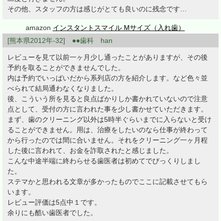
その他、スタッフの方は感じがとても良いのに残念です…
amazon
インスタントスマイル Mサイズ（入れ歯）
[熊本県2012年-32] ●●歯科 han
レビューを見て以前一ヶ月少し通ったことがありますが、その後
予約を取ることができませんでした。
内は予約でいっぱいだから系列店の方を紹介します。など色々並
べられて結局通わなくなりました。
後、こういう所を見ると良点ばかりしか書かれていないので注意
点として、受付の方に言われた事を少し書かせていただきます。
まず、歯のクリーニング以外は5時半ぐらいまでに入らないと受け
ることができません。用は、治療をしたいのなら仕事が終わって
から行ったのでは間に合いません。それをクリーニング一ヶ月程
した後に言われて、お金を詐取されたと感じました。
こんな中途半端に終わらせる歯医者は初めてでびっくりしまし
た。
ステマかと思われる文章が多かったものでここに記載させてもら
います。
レビュー評価は5点中１です。
余りにも酷い歯医者でした。