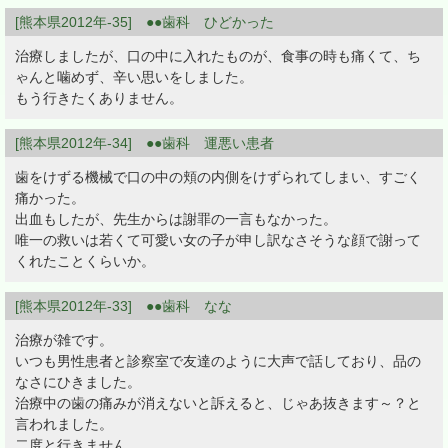
[熊本県2012年-35] ●●歯科 ひどかった
治療しましたが、口の中に入れたものが、食事の時も痛くて、ち
ゃんと噛めず、辛い思いをしました。
もう行きたくありません。
[熊本県2012年-34] ●●歯科 運悪い患者
歯をけずる機械で口の中の頬の内側をけずられてしまい、すごく
痛かった。
出血もしたが、先生からは謝罪の一言もなかった。
唯一の救いは若くて可愛い女の子が申し訳なさそうな顔で謝って
くれたことくらいか。
[熊本県2012年-33] ●●歯科 なな
治療が雑です。
いつも男性患者と診察室で友達のように大声で話しており、品の
なさにひきました。
治療中の歯の痛みが消えないと訴えると、じゃあ抜きます～？と
言われました。
二度と行きません。