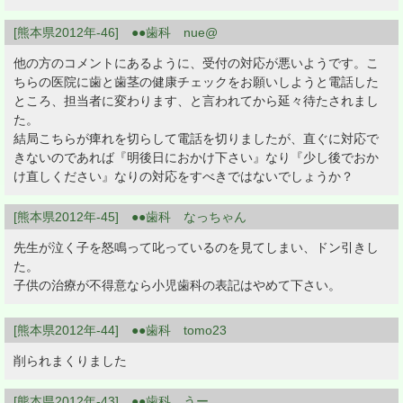
[熊本県2012年-46] ●●歯科 nue@
他の方のコメントにあるように、受付の対応が悪いようです。こ
ちらの医院に歯と歯茎の健康チェックをお願いしようと電話した
ところ、担当者に変わります、と言われてから延々待たされまし
た。
結局こちらが痺れを切らして電話を切りましたが、直ぐに対応で
きないのであれば『明後日におかけ下さい』なり『少し後でおか
け直しください』なりの対応をすべきではないでしょうか？
[熊本県2012年-45] ●●歯科 なっちゃん
先生が泣く子を怒鳴って叱っているのを見てしまい、ドン引きし
た。
子供の治療が不得意なら小児歯科の表記はやめて下さい。
[熊本県2012年-44] ●●歯科 tomo23
削られまくりました
[熊本県2012年-43] ●●歯科 うー