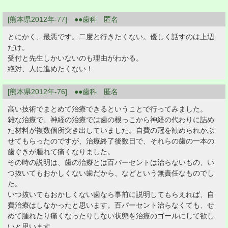
[熊本県2012年-77] ●●歯科 匿名
とにかく、最悪です。二度と行きたくない。優しく話すのは上辺
だけ。
受付と先生しかいないのも理由がわかる。
絶対、人に進めたくない！
[熊本県2012年-76] ●●歯科 匿名
高い技術でまとめて治療できるということで行ってみました。
雑な治療で、神経の治療では歯の根っこから神経の代わりに詰め
た材料が複数個所突き出していました。自費の冠を勧められかぶ
せてもらったのですが、治療終了後数日で、それらの歯の一本の
歯ぐきが腫れて痛くなりました。
その時の説明は、歯の治療とは百パーセントは治らないもの、い
つ抜いてもおかしくない歯だから、などという無責任なものでし
た。
いつ抜いてもおかしくない歯なら事前に説明してもらえれば、自
費治療はしなかったと思います。百パーセント治らなくても、せ
めて腫れたり痛くなったりしない状態を治療のゴールにして欲し
いと思います。