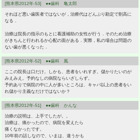
[熊本県2012年-53] ●●歯科 亀太郎
それほど悪い歯医者ではないが，治療代はどんぶり勘定で割高に
なる．
治療は院長の指示のもとに看護補助の女性が行う．そのため治療
がきちんと行われるか心配の面がある．実際，私の場合は問題の
ない歯が悪くなった．
[熊本県2012年-52] ●●歯科 風
ここの院長は口だけ。しかも、患者をいれすぎ。儲かりたいのが
みえみえ。予約なしの病院ならいざしらず。
予約ありで病院の中に人が多いところは、キャパ以上の患者をい
れ儲かり主義なだけではないか？
[熊本県2012年-51] ●●歯科 かんな
治療の説明は、上手でしたが。。
治療は、痛かったので、病院を変えたら
痛くなかったです。
10年前の話しなので、いまは、違うかも