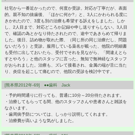
社宅から一番近かったので、何度か受診。対応が丁寧だが、表面
的。親不知の抜歯後、「ほかに何か?」と、3人にかわられる度に
きかれたので、3度も別の治療も希望する訴えをしました。しか
し、2人目まで、対応どころか記録や申し送りすらしない。3人目
で、確認の為とかなり待たされたので、途中であきらめて帰りま
した。後日、詰め物が取れた際、（同じ所の同じ治療だし、問題
ないだろう）と受診。服用している薬名が載った、他院の明細書
も受付に出しておいたら、受付でそれを見ながら、「間違えとら
すとやろう」と他のスタッフに言った、無知で無神経なスタッフ
がおられました。治療も、ズレて接着され、金属の端が舌に当た
り、炎症を起こして痛むので、他院の受診を検討中です。
[熊本県2012年-69] ●●歯科 Jack
・予約時間通りに行っても、普通に10分～20分待たされます。
・治療してもらってる間、他のスタッフさんや患者さんと雑談を
なさいます。
・歯周病予防については、しっかり説明してくれます。
・治療費が高いような気がしました。