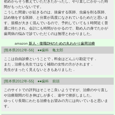
初めからそう教えていただきたかったし、やり直しにかかった時
間がもったいないです。
こうした間違いが起きるのは、抜歯する医師、虫歯を削る医師、
詰め物をする医師、と分業が高度になされているためだと思いま
す。規模が大きく混んでいるので、予約していても１時間近く普
通に待たされ、会計にも時間がかかるので、勤め人の身でたかが
歯周病の悩みで診ていただくのは無理とわかりました。
amazon
新人・復職DHのための丸わかり歯周治療
[熊本県2012年-56] ●●歯科 亀太郎
ここは自由診療ということで，料金はどんぶり勘定です．
また，治療も先生ではなく補助の女性の方がされます．
先生がまったく見えないときもありました．
[熊本県2012年-55] ●●歯科 前頭
このサイトでの評判はそこそこ良いようですが、治療のやり直し
や治療期間の引き伸ばしが多く、途中で挫折しました。
ゆっくり長期にわたる治療をお望みの方には向いていると思いま
す。