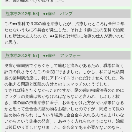
感、歯の痛みだけが残りました。
[熊本県2012年-58] ●●歯科 パンプ
この●●歯科で３本の歯を治療したが、治療したところは全部２年
たたないうちに不具合が発生した。それより前に別の歯科で治療
した所は大丈夫なので、●●歯科だけ特別に治療の仕方が悪いのだ
と思う。
[熊本県2012年-57] ●●歯科 アラフォー
奥歯が歯周病でぐらぐらして噛むと痛みがあるため、職場に近く
評判の良さそうなこの医院に行きました。しかし、私には死活問
題の歯周病治療に、特にアドバイスはいただけませんでした。私
の抱える問題と医院の方針とのミスマッチのようでした。
できれば抜きたくなかったのですが、隣の歯の虫歯治療のために
グラグラの奥歯は抜かなければならないと言われ、しぶしぶ抜
き、隣の歯の虫歯治療に着手。お金をかけた方が良い結果になる
かと思って金合金の詰め物をお願いしたのですが、間違って銀の
詰め物を作られ（こういう場所に金合金を入れる人はあまりいな
いからという先生の発言）、あやうく入れられそうになり、治療
は後日やり直しとなりました。金合金である必要がないのなら、