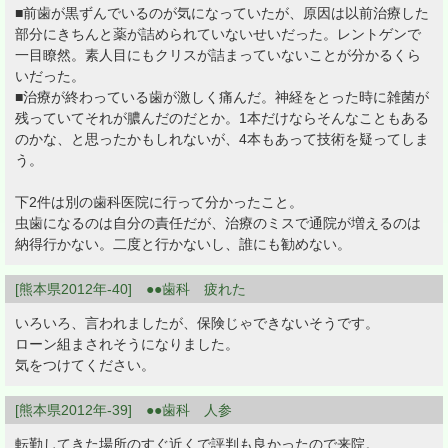
■前歯が黒ずんでいるのが気になっていたが、原因は以前治療した
部分にきちんと薬が詰められていないせいだった。レントゲンで
一目瞭然。素人目にもクリスが詰まっていないことが分かるくら
いだった。
■治療が終わっている歯が激しく痛んだ。神経をとった時に雑菌が
残っていてそれが膿んだのだとか。1本だけならそんなこともある
のかな、と思ったかもしれないが、4本もあって技術を疑ってしま
う。
下2件は別の歯科医院に行って分かったこと。
虫歯になるのは自分の責任だが、治療のミスで通院が増えるのは
納得行かない。二度と行かないし、誰にも勧めない。
[熊本県2012年-40] ●●歯科 疲れた
いろいろ、言われましたが、保険じゃできないそうです。
ローン組まされそうになりました。
気をつけてください。
[熊本県2012年-39] ●●歯科 人参
転勤してきた場所のすぐ近くで評判も良かったので来院。