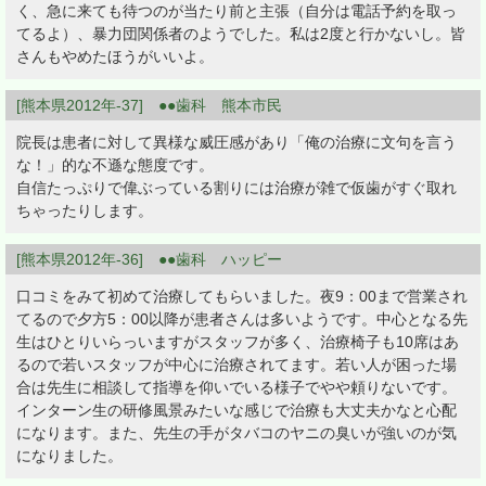
く、急に来ても待つのが当たり前と主張（自分は電話予約を取っ
てるよ）、暴力団関係者のようでした。私は2度と行かないし。皆
さんもやめたほうがいいよ。
[熊本県2012年-37] ●●歯科 熊本市民
院長は患者に対して異様な威圧感があり「俺の治療に文句を言う
な！」的な不遜な態度です。
自信たっぷりで偉ぶっている割りには治療が雑で仮歯がすぐ取れ
ちゃったりします。
[熊本県2012年-36] ●●歯科 ハッピー
口コミをみて初めて治療してもらいました。夜9：00まで営業され
てるので夕方5：00以降が患者さんは多いようです。中心となる先
生はひとりいらっいますがスタッフが多く、治療椅子も10席はあ
るので若いスタッフが中心に治療されてます。若い人が困った場
合は先生に相談して指導を仰いでいる様子でやや頼りないです。
インターン生の研修風景みたいな感じで治療も大丈夫かなと心配
になります。また、先生の手がタバコのヤニの臭いが強いのが気
になりました。