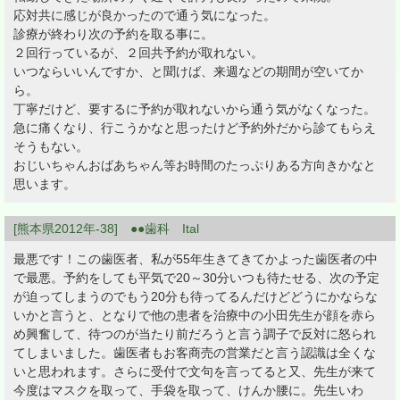
応対共に感じが良かったので通う気になった。
診療が終わり次の予約を取る事に。
２回行っているが、２回共予約が取れない。
いつならいいんですか、と聞けば、来週などの期間が空いてか
ら。
丁寧だけど、要するに予約が取れないから通う気がなくなった。
急に痛くなり、行こうかなと思ったけど予約外だから診てもらえ
そうもない。
おじいちゃんおばあちゃん等お時間のたっぷりある方向きかなと
思います。
[熊本県2012年-38] ●●歯科 Ital
最悪です！この歯医者、私が55年生きてきてかよった歯医者の中
で最悪。予約をしても平気で20～30分いつも待たせる、次の予定
が迫ってしまうのでもう20分も待ってるんだけどどうにかならな
いかと言うと、となりで他の患者を治療中の小田先生が顔を赤ら
め興奮して、待つのが当たり前だろうと言う調子で反対に怒られ
てしまいました。歯医者もお客商売の営業だと言う認識は全くな
いと思われます。さらに受付で文句を言ってると又、先生が来て
今度はマスクを取って、手袋を取って、けんか腰に。先生いわ