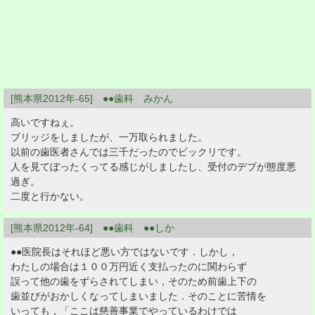
[熊本県2012年-65] ●●歯科 みかん
高いですねぇ。
ブリッジをしましたが、一万取られました。
以前の歯医者さんでは三千だったのでビックリです。
人を見てぼったくってる感じがしましたし、受付のデブが態度悪
過ぎ。
二度と行かない。
[熊本県2012年-64] ●●歯科 ●●しか
●●医院長はそれほど悪い方ではないです．しかし，
わたしの場合は１００万円近く支払ったのに関わらず
誤って他の歯をずらされてしまい，そのため前歯上下の
歯並びがおかしくなってしまいました．そのことに苦情を
いっても，「ここは慈善事業でやっているわけでは