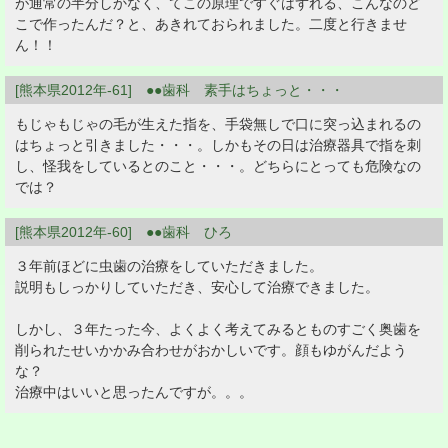
が通常の半分しかなく、てこの原理ですぐはずれる、こんなのど
こで作ったんだ？と、あきれておられました。二度と行きませ
ん！！
[熊本県2012年-61] ●●歯科 素手はちょっと・・・
もじゃもじゃの毛が生えた指を、手袋無しで口に突っ込まれるの
はちょっと引きました・・・。しかもその日は治療器具で指を刺
し、怪我をしているとのこと・・・。どちらにとっても危険なの
では？
[熊本県2012年-60] ●●歯科 ひろ
３年前ほどに虫歯の治療をしていただきました。
説明もしっかりしていただき、安心して治療できました。
しかし、３年たった今、よくよく考えてみるとものすごく奥歯を
削られたせいかかみ合わせがおかしいです。顔もゆがんだよう
な？
治療中はいいと思ったんですが。。。