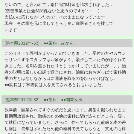
ないので」と言われて，暗に追加料金を請求されました．
(慈善事業とは全然関係ないと思うのですが・・・)
支払いに応じなかったので，そのままになっています．
現在，その歯を元に戻してもらう良い歯医者さんを捜して
います．
[熊本県2012年-63] ●●歯科 みかん
このサイトで評判がよかったのでいきました。受付の方やカウン
セリングするスタッフは印象がよく、緊張していたのがほぐれて
きました。名刺を渡されたりとしっかりしていましたが、、、治
療の説明は厳しい口調で適当にされ、治療はおおざっぱで歯科助
手の方とはなしながら口に唾液を取るのをひっかけぱなし。
●●院長は丁寧親切は人を見てされるとおもいました。
[熊本県2012年-62] ●●歯科 ●●開業女医
数年前、開業されてすぐの頃だと思います。奥歯を掘られたまま
長期間放置され、激痛のため他の歯科に駆け込んだところ、腐っ
て駄目になっていました。さらに、作ってもらった前歯３本の差
し歯は、去年はずれたため他の歯科で見てもらうと、支えの心棒