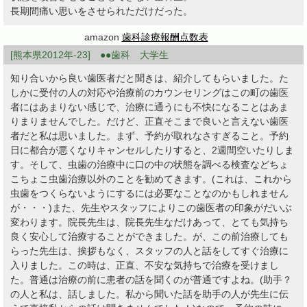
長期間痛い思いをさせられただけだった。
amazon
歯科診療報酬点数表
[熊本県2012年-23] ●●歯科 大学生
知り合いから良い歯医者だと聞きは、紹介してもらいました。た
しかに受付の人の対応や治療前のカウンセリングはこの町の歯医
者にはあまりない感じで、治療に通うにも不快になることはあま
りまりませんでした。だけど、正直そこまで良いと言えない歯医
者だと私は思いました。まず、予約が取れなさすぎること。予約
日に都合が悪くなりキャンセルしたりすると、2週間空いたりしま
す。そして、虫歯の治療中に口の中の状態を調べる検査などちょ
こちょこ虫歯治療以外のことを勧めてきます。(これは、これから
虫歯をつくらないようにするには必要なことなのかもしれません
が・・・)また、先生やスタッフによりこの歯医者の印象がだいぶ
変わります。院長先生は、院長先生なだけあって、とても気持ち
良く安心して治療することができました。が、この前治療しても
らった先生は、挨拶もなく、スタッフの人と話をしてすぐ治療に
入りました。この時は、正直、不安な気持ちで治療を受けまし
た。普通は治療の前に患者の話を聞くのが普通ですよね。(助手？
の人と私は、話しました。私から聞いた話を助手の人が先生に伝