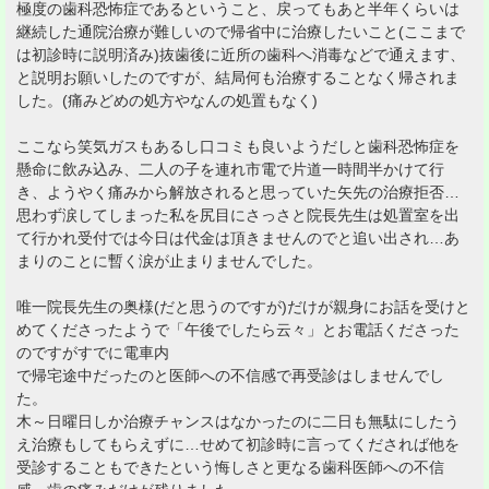
極度の歯科恐怖症であるということ、戻ってもあと半年くらいは
継続した通院治療が難しいので帰省中に治療したいこと(ここまで
は初診時に説明済み)抜歯後に近所の歯科へ消毒などで通えます、
と説明お願いしたのですが、結局何も治療することなく帰されま
した。(痛みどめの処方やなんの処置もなく)
ここなら笑気ガスもあるし口コミも良いようだしと歯科恐怖症を
懸命に飲み込み、二人の子を連れ市電で片道一時間半かけて行
き、ようやく痛みから解放されると思っていた矢先の治療拒否…
思わず涙してしまった私を尻目にさっさと院長先生は処置室を出
て行かれ受付では今日は代金は頂きませんのでと追い出され…あ
まりのことに暫く涙が止まりませんでした。
唯一院長先生の奥様(だと思うのですが)だけが親身にお話を受けと
めてくださったようで「午後でしたら云々」とお電話くださった
のですがすでに電車内
で帰宅途中だったのと医師への不信感で再受診はしませんでし
た。
木～日曜日しか治療チャンスはなかったのに二日も無駄にしたう
え治療もしてもらえずに…せめて初診時に言ってくだされば他を
受診することもできたという悔しさと更なる歯科医師への不信