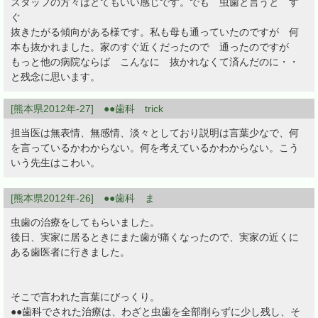
スタッフの方々はとてもいい感じです。でも 虫歯と言うと す
ぐ
抜きたがる傾向がある様です。私も母も通っていたのですが 何
本も抜かれました。家のすぐ近くだったので 通ったのですが
もっと他の病院ならば こんなに 抜かれなくて済んだのに・・
と残念に思います。
[熊本県2012年-27] ●●歯科 trick
担当医は無表情、無感情、淡々としており説明は言葉少なで、何
を言っているかわからない。何を考えているかわからない。こう
いう先生はこわい。
[熊本県2012年-26] ●●歯科 ま
虫歯の治療をしてもらいました。
後日、実家に居るときにまた歯が痛くなったので、実家の近くに
ある歯医者に行きました。
そこで言われた言葉にびっくり。
●●歯科でされた治療は、わざと虫歯を全部削らずに少し残し、そ