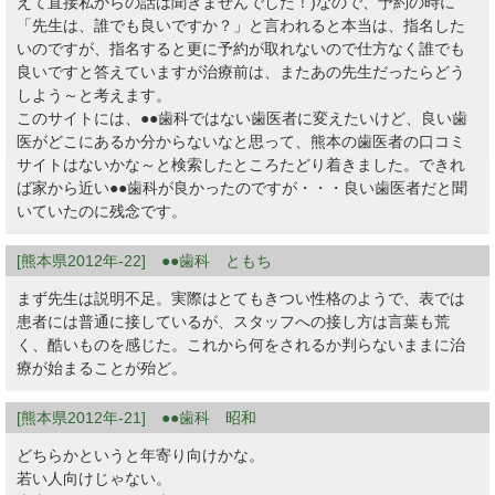
えて直接私からの話は聞きませんでした！)なので、予約の時に
「先生は、誰でも良いですか？」と言われると本当は、指名した
いのですが、指名すると更に予約が取れないので仕方なく誰でも
良いですと答えていますが治療前は、またあの先生だったらどう
しよう～と考えます。
このサイトには、●●歯科ではない歯医者に変えたいけど、良い歯
医がどこにあるか分からないなと思って、熊本の歯医者の口コミ
サイトはないかな～と検索したところたどり着きました。できれ
ば家から近い●●歯科が良かったのですが・・・良い歯医者だと聞
いていたのに残念です。
[熊本県2012年-22] ●●歯科 ともち
まず先生は説明不足。実際はとてもきつい性格のようで、表では
患者には普通に接しているが、スタッフへの接し方は言葉も荒
く、酷いものを感じた。これから何をされるか判らないままに治
療が始まることが殆ど。
[熊本県2012年-21] ●●歯科 昭和
どちらかというと年寄り向けかな。
若い人向けじゃない。