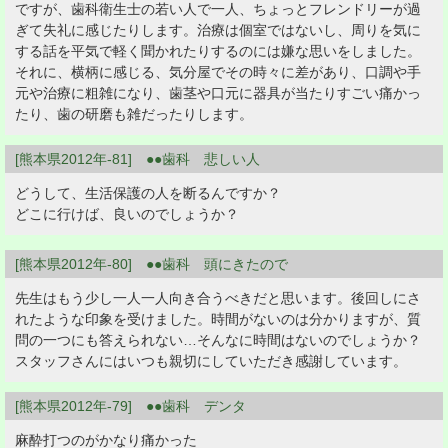
ですが、歯科衛生士の若い人で一人、ちょっとフレンドリーが過
ぎて失礼に感じたりします。治療は個室ではないし、周りを気に
する話を平気で軽く聞かれたりするのには嫌な思いをしました。
それに、横柄に感じる、気分屋でその時々に差があり、口調や手
元や治療に粗雑になり、歯茎や口元に器具が当たりすごい痛かっ
たり、歯の研磨も雑だったりします。
[熊本県2012年-81] ●●歯科 悲しい人
どうして、生活保護の人を断るんですか？
どこに行けば、良いのでしょうか？
[熊本県2012年-80] ●●歯科 頭にきたので
先生はもう少し一人一人向き合うべきだと思います。後回しにさ
れたような印象を受けました。時間がないのは分かりますが、質
問の一つにも答えられない…そんなに時間はないのでしょうか？
スタッフさんにはいつも親切にしていただき感謝しています。
[熊本県2012年-79] ●●歯科 デンタ
麻酔打つのがかなり痛かった