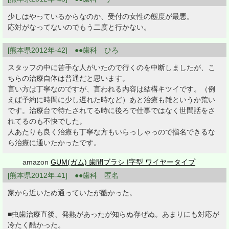
少しはやっているからなのか、受付の女性の態度が最悪。
応対がなってないのでもう二度と行かない。
[熊本県2012年-42] ●●歯科 ひろ
スタッフの中に苦手な人がいたので行くのを中断しましたが、こ
ちらの治療自体は普通だと思います。
言い方は丁寧なのですが、言われる内容は結構キツイです。（例
えば予約に時間に少し遅れた時など）あと治療も雑というか荒い
です。治療台で待たされてる時に後ろで仕事ではなく世間話をさ
れてるのも不快でした。
人あたりも良く治療も丁寧な方もいらっしゃっので指名できるな
ら治療に通いたかったです。
amazon
GUM(ガム) 歯間ブラシ I字型 ワイヤータイプ
[熊本県2012年-41] ●●歯科 匿名
家から近いため通っていたが酷かった。
■虫歯治療直後、発熱があったが知らぬ存ぜぬ。あまりにも対応が
冷たく酷かった。