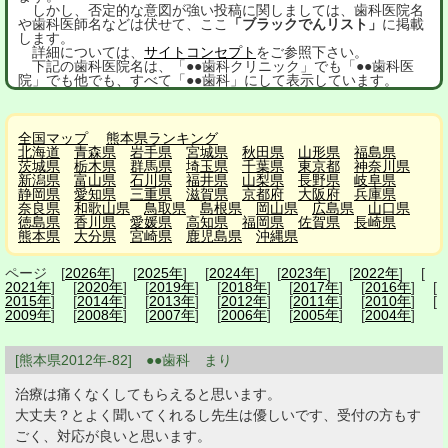
しかし、否定的な意図が強い投稿に関しましては、歯科医院名
や歯科医師名などは伏せて、ここ
「ブラックでんリスト」
に掲載
します。
詳細については、
サイトコンセプト
をご参照下さい。
下記の歯科医院名は、「●●歯科クリニック」でも「●●歯科医
院」でも他でも、すべて「●●歯科」にして表示しています。
全国マップ
熊本県ランキング
北海道
青森県
岩手県
宮城県
秋田県
山形県
福島県
茨城県
栃木県
群馬県
埼玉県
千葉県
東京都
神奈川県
新潟県
富山県
石川県
福井県
山梨県
長野県
岐阜県
静岡県
愛知県
三重県
滋賀県
京都府
大阪府
兵庫県
奈良県
和歌山県
鳥取県
島根県
岡山県
広島県
山口県
徳島県
香川県
愛媛県
高知県
福岡県
佐賀県
長崎県
熊本県
大分県
宮崎県
鹿児島県
沖縄県
ページ [
2026年
] [
2025年
] [
2024年
] [
2023年
] [
2022年
] [
2021年
] [
2020年
] [
2019年
] [
2018年
] [
2017年
] [
2016年
] [
2015年
] [
2014年
] [
2013年
] [
2012年
] [
2011年
] [
2010年
] [
2009年
] [
2008年
] [
2007年
] [
2006年
] [
2005年
] [
2004年
]
[熊本県2012年-82] ●●歯科 まり
治療は痛くなくしてもらえると思います。
大丈夫？とよく聞いてくれるし先生は優しいです、受付の方もす
ごく、対応が良いと思います。