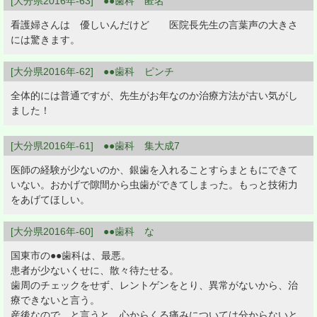
[大分県2016年-63] ●●歯科 匿名
看護婦さんは 優しいんだけど 医院長先生の言葉声の大きさ
には驚きます。
[大分県2016年-62] ●●歯科 ピンチ
全体的には普通ですが、先生がお年なのか治療方法が古い気がし
ました！
[大分県2016年-61] ●●歯科 集大成7
医師の経験が少ないのか、銀歯を入れることすらまともにできて
いない。おかげで隙間から虫歯ができてしまった。もっと技術力
をあげてほしい。
[大分県2016年-60] ●●歯科 な
国東市の●●歯科は、最悪。
患者が少ないくせに、散々待たせる。
歯周のチェックをせず、レントゲンをとり、異常がないから、治
療できないと言う。
産後なので、と言うと、心からくる痛みについては分からないと