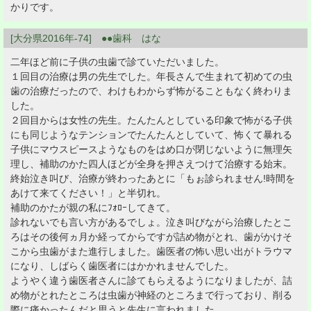
かりです。
[大分県2016年-74] ●●歯科 はな
二年ほど前に子供の虫歯で診ていただいました。
１回目の治療は男の先生でした。年長さんで生まれて初めての虫
歯の治療だったので、わけもわからず怖がることもなく終わりま
した。
２回目からは女性の先生。たんたんとしている印象で怖がる子供
にも同じようなテンションでたんたんとしていて、怖くて暴れる
子供にマウスピースようなものをはめ口が閉じないように無理矢
理し、補助のかた四人ほどが全身を押さえつけて治療する始末。
終始泣き叫び、治療が終わったあとに「もぉ診られません!時間を
あけて来てください！」と半切れ。
補助のかたが親の私にﾌｫﾛｰしてきて。
診れないでも言い方があるでしょ。泣き叫びながら治療したとこ
ろはその後何ヵ月か経ってからですが詰め物がとれ、歯がかけそ
こから虫歯がまた進行しました。歯医者の怖い思い出がトラウマ
になり、しばらく歯医者にはかかれませんでした。
ようやく違う歯医者さんに診てもらえるようになりましたが、詰
め物がとれたところは虫歯が神経のところまで行っており、削る
際に痛かったんだと思うと先生に言われました。