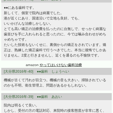
●●にある歯科です。
新しくて、個室で院内は綺麗でした。
港が近くにあり、国道沿いで立地も良好。でも、
いいかげんな治療しかしない。
とても高い矯正の治療費を払ったのに台無しで、せっかく綺麗な
歯並びを手に入れられると思ったのに、今では噛み合わせがめち
ゃめちゃです。
たいした技術もないくせに、裏側からの矯正をされています。矯
正は、熟練した矯正歯科で行うべきでした。本当に後悔でしかあ
りません。2度と行きませんし、近くを通るのも不愉快です。
amazon
やってはいけない歯科治療
[大分県2016年-40] ●●歯科 しょうへい
機械が古くて汚れが目立つ。機械の音も大きい。掃除されている
のかも不明。衛生管理上、問題があるかもしれない。
[大分県2016年-39] ●●歯科 あおい
院内は明るくて良い。
しかし、受付の方の電話対応、来院時の接客態度が非常に悪く、