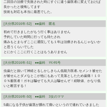
二回目の治療で失敗された時にすぐに違う歯医者に変えておけば
良かったと後悔してます
技術も対応も本当に最悪でした。
[大分県2016年-52] ●●歯科 匿名
初めて行きましたがもう行く事はありません
予約していた時間に行っても待たされ
痛みもとまらずここに通院しても１年は治療されるんじゃないか
と思うくらいでした
とにかくここに行くことはもうありません
[大分県2016年-51] ●●歯科 ﾏｷﾝﾀ5号
虫歯だと抜いて神経とるしかしきらん低能力医者､セメント被せた
が被せんとダメなとこが他にもあって見落としたため歯痛！１０
０％薮医者！ガキは騙せても大人は騙せんぞ！経験値、かなり低
いと断言する！
[大分県2016年-50] ●●歯科 3女のママ
5歳になる子供が歯茎が腫れて痛いというので連れていきました