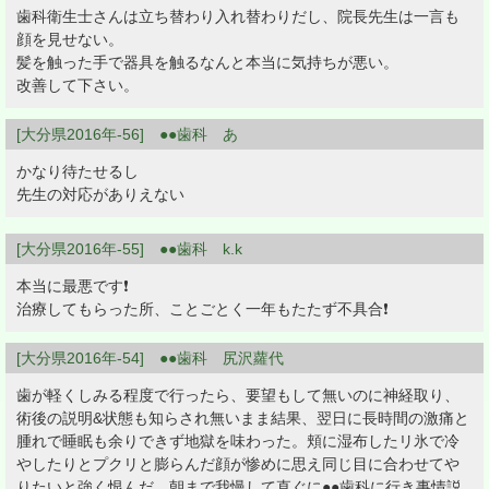
歯科衛生士さんは立ち替わり入れ替わりだし、院長先生は一言も
顔を見せない。
髪を触った手で器具を触るなんと本当に気持ちが悪い。
改善して下さい。
[大分県2016年-56] ●●歯科 あ
かなり待たせるし
先生の対応がありえない
[大分県2016年-55] ●●歯科 k.k
本当に最悪です❗
治療してもらった所、ことごとく一年もたたず不具合❗
[大分県2016年-54] ●●歯科 尻沢蘿代
歯が軽くしみる程度で行ったら、要望もして無いのに神経取り、
術後の説明&状態も知らされ無いまま結果、翌日に長時間の激痛と
腫れで睡眠も余りできず地獄を味わった。頬に湿布したリ氷で冷
やしたりとプクリと膨らんだ顔が惨めに思え同じ目に合わせてや
りたいと強く恨んだ。朝まで我慢して直ぐに●●歯科に行き事情説