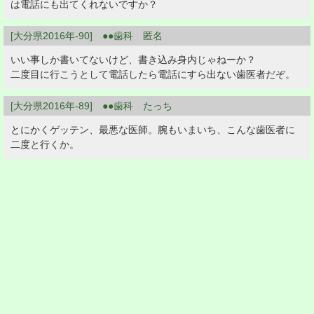
は電話にも出てくれないですか？
[大分県2016年-90] ●●歯科 匿名
いい事しか書いてないけど、書き込み身内じゃねーか？
二度目に行こうとして電話したら電話にすら出ない歯医者だぞ。
[大分県2016年-89] ●●歯科 たっち
とにかくゲッテン、最悪な医師。腕もいまいち、こんな歯医者に
二度と行くか。