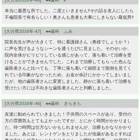
[大分県2016年-48] ●●歯科 k
本当に最悪な所でした。二度といきません‼その話を友人にしたら
不倫院長で有名らしい！奥さんも患者も大事にしきらない最低男‼
[大分県2016年-47] ●●歯科 ふみ
院長先生が声が大きくて、特に看護婦さん（奥様でしょうか？）
に声を荒げるようなシーンを通うたびに見ました。そのせいか、
院内全体がピリピリしている感じがあって、落ち着いて治療を受
けることができませんでした。これまで治療してもらった色んな
歯医者さんと比べても、丁寧に落ち着いて細部まで面倒を見てく
れている印象がなかったため、お金が余計にかかってしまいまし
たが、他の歯医者さんに変更しました。静かに落ち着いて治療を
受けたい方には不向きな歯医者さんだと判断しました。
[大分県2016年-46] ●●歯科 きらきら
友達に勧められていきました！子供用のスペースがあり、受付の
方の雰囲気もとてもよかったですが、とにかく時間がかかりまし
た。待つ時間は仕方ないかもしれませんが、治療もかなりかかり
ました。あとは、レントゲンをとりましたが虫歯があるとすれば