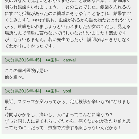
奥の方なんで見ないとわかりません。と曖昧な言葉、、結局深く
削られ銀歯をいれましょう、、とのことでした。銀歯を入れるの
にすごく抵抗があったのに簡単にそうゆうことをされ、結果すご
くしみます(。>д<)子供も、虫歯があるから詰め物だととれやすい
から、銀歯をいれましょうといわれましたが女のこだし、見える
場所なんで簡単に言わないでほしいなと思いました！残念です
が、もういきません。若い先生でしたが、説明がはっきりしなく
てわかりにくかったです。
[大分県2016年-45] ●●歯科 casval
ここの歯科医院は悪い。
他を選べ。
[大分県2016年-44] ●●歯科 yosi
最近、スタッフが変わってから、定期検診が辛いものになりまし
た。
時間はかかるし、痛いし、人によってこんなに違うの？
ずっと同じ人に見てもらってたから、痛くないのが当たり前と思
ってたのに…だって、虫歯で治療する訳じゃないんだから！