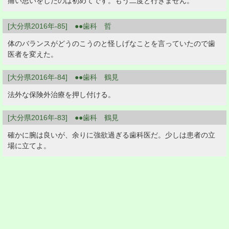
痛い思いをしたのは初めてです。もう二度と行きません。
[大分県2016年-85] ●●歯科 哲
体のバランスがどうのこうのと怪しげなことを言っていたので歯
医者を変えた。
[大分県2016年-84] ●●歯科 鶴見
法外な保険外治療を押し付ける。
[大分県2016年-83] ●●歯科 鶴見
確かに腕は良いが、余りに強欲過ぎる歯科医だ。少しは患者の立
場に立てよ。