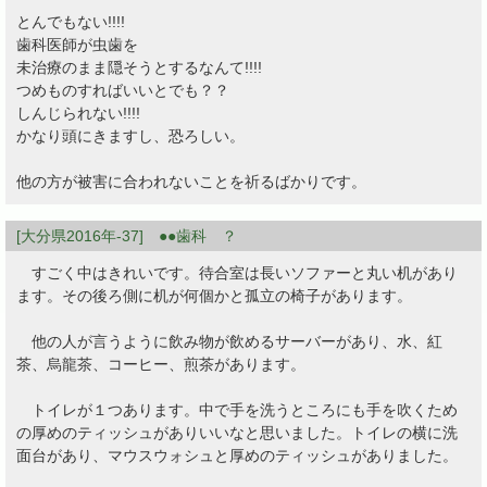
とんでもない!!!!
歯科医師が虫歯を
未治療のまま隠そうとするなんて!!!!
つめものすればいいとでも？？
しんじられない!!!!
かなり頭にきますし、恐ろしい。
他の方が被害に合われないことを祈るばかりです。
[大分県2016年-37] ●●歯科 ？
すごく中はきれいです。待合室は長いソファーと丸い机があり
ます。その後ろ側に机が何個かと孤立の椅子があります。
他の人が言うように飲み物が飲めるサーバーがあり、水、紅
茶、烏龍茶、コーヒー、煎茶があります。
トイレが１つあります。中で手を洗うところにも手を吹くため
の厚めのティッシュがありいいなと思いました。トイレの横に洗
面台があり、マウスウォシュと厚めのティッシュがありました。