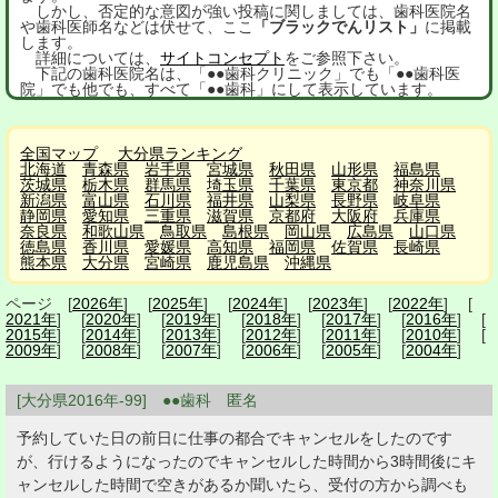
しかし、否定的な意図が強い投稿に関しましては、歯科医院名
や歯科医師名などは伏せて、ここ
「ブラックでんリスト」
に掲載
します。
詳細については、
サイトコンセプト
をご参照下さい。
下記の歯科医院名は、「●●歯科クリニック」でも「●●歯科医
院」でも他でも、すべて「●●歯科」にして表示しています。
全国マップ
大分県ランキング
北海道
青森県
岩手県
宮城県
秋田県
山形県
福島県
茨城県
栃木県
群馬県
埼玉県
千葉県
東京都
神奈川県
新潟県
富山県
石川県
福井県
山梨県
長野県
岐阜県
静岡県
愛知県
三重県
滋賀県
京都府
大阪府
兵庫県
奈良県
和歌山県
鳥取県
島根県
岡山県
広島県
山口県
徳島県
香川県
愛媛県
高知県
福岡県
佐賀県
長崎県
熊本県
大分県
宮崎県
鹿児島県
沖縄県
ページ [
2026年
] [
2025年
] [
2024年
] [
2023年
] [
2022年
] [
2021年
] [
2020年
] [
2019年
] [
2018年
] [
2017年
] [
2016年
] [
2015年
] [
2014年
] [
2013年
] [
2012年
] [
2011年
] [
2010年
] [
2009年
] [
2008年
] [
2007年
] [
2006年
] [
2005年
] [
2004年
]
[大分県2016年-99] ●●歯科 匿名
予約していた日の前日に仕事の都合でキャンセルをしたのです
が、行けるようになったのでキャンセルした時間から3時間後にキ
ャンセルした時間で空きがあるか聞いたら、受付の方から調べも