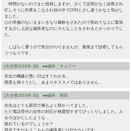
時間がないのでまた投稿しますが、少くて説明がなく診察され
忙しそうに作業をこなされ頭の中で評判と少し違うかなと気がし
ました。
心の準備のないままいきなり麻酔をされたので初めてな上に緊張
する少し上品な歯医者なのにそんなことをされるとがっかりでし
た。
しばらく通うので気分がのりませんが、最後まで診察してもら
うつもりです。
[大分県2016年-36] ●●歯科 チェリー
先生の機嫌が悪い日はすぐわかる。
態度も偉そうだし、あまりオススメではありません。
[大分県2016年-35] ●●歯科 和田
先生はとても親切で腕もよく助かってました。
ただ電話受付の女性の対応が無愛想すぎてびっくりしました。人
を小ばかにしたような…
疲れているのでしょうか？
残念ですがもうこちらの歯医者には行かないです。