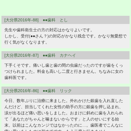
[大分県2016年-88] ●●歯科 とし
先生や歯科衛生士の方の対応はかなりよいです。
しかし、受付(●●さん？)の対応がかなり残念です。かなり無愛想で
行く気がなくなります。
[大分県2016年-87] ●●歯科 カナヘイ
下手くそです。痛いし歯と歯の間の虫歯だったのですが歯をくっ
つけられました。料金も高いし二度と行きません。ちなみに女の
歯科医です。
[大分県2016年-86] ●●歯科 リック
今日、数年ぶりに治療に来ました。外れかけた銀歯を入れ直した
んだけど、担当してくれた女性の助手の方に銀歯を押し込まれ、
涙が出るほど痛い思いをしました。おまけに斜めに歯を入れられ
て「あなたがちゃんと噛まないからです」と人のせいにする始
末。以前はこんなカンジではなかったのに…。歯医者でこんなに