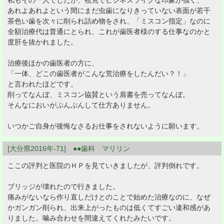
私もその一人でしたが、祖荒でビジネスライクな印象が強く、
あれよあれよという間にまだ虫歯になりきっていない表面が若干
茶色い歯を次々に削られ詰め物をされ、「ミスコン指定」なのに
全額治療代は普通にとられ、これが歯医者様のする仕事なのかと
度肝を抜かれました。
治療後ほかの歯医者の方に、
「一体、どこの歯医者がこんな荒治療をしたんだい？！」
と言われたほどです。
削ってなんぼ、ミスコン協賛という肩書を売ってなんぼ。
そんなにおいがぷんぷんして仕方ありません。
いつかご自身が後悔なさるお仕事をされないように願います。
[大分県2016年-71] ●●歯科 マリリン
ここの評判と医院のＨＰを見ていきましたが、評判倒れです。
ブリッジが壊れたので行きました。
痛みがないなら作り直しだけとのことで始めた治療なのに、なぜ
かガンガン削られ、出来上がったものは低くてすごい違和感があ
りました。噛み合わせを間違えてくれたみたいです。