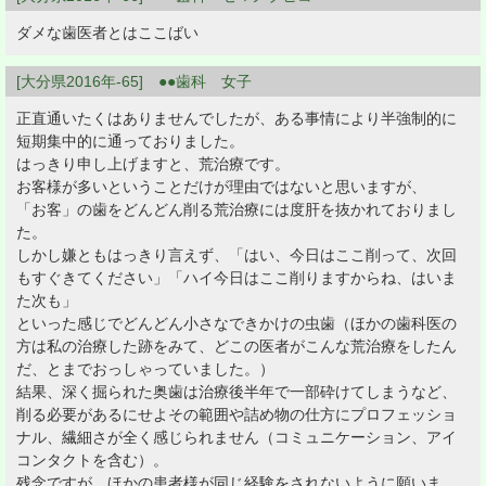
ダメな歯医者とはここばい
[大分県2016年-65] ●●歯科 女子
正直通いたくはありませんでしたが、ある事情により半強制的に
短期集中的に通っておりました。
はっきり申し上げますと、荒治療です。
お客様が多いということだけが理由ではないと思いますが、
「お客」の歯をどんどん削る荒治療には度肝を抜かれておりまし
た。
しかし嫌ともはっきり言えず、「はい、今日はここ削って、次回
もすぐきてください」「ハイ今日はここ削りますからね、はいま
た次も」
といった感じでどんどん小さなできかけの虫歯（ほかの歯科医の
方は私の治療した跡をみて、どこの医者がこんな荒治療をしたん
だ、とまでおっしゃっていました。）
結果、深く掘られた奥歯は治療後半年で一部砕けてしまうなど、
削る必要があるにせよその範囲や詰め物の仕方にプロフェッショ
ナル、繊細さが全く感じられません（コミュニケーション、アイ
コンタクトを含む）。
残念ですが、ほかの患者様が同じ経験をされないように願いま