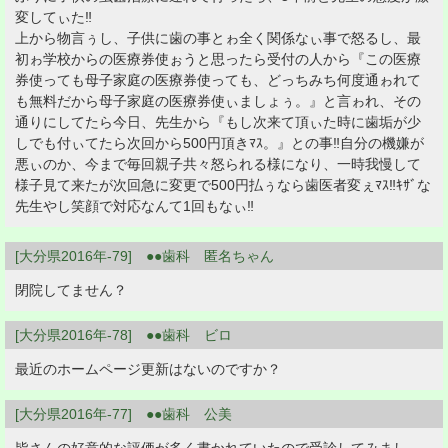
変してぃた‼
上から物言ぅし、子供に歯の事とゎ全く関係なぃ事で怒るし、最
初ゎ学校からの医療券使ぉうと思ったら受付の人から『この医療
券使っても母子家庭の医療券使っても、どっちみち何度通ゎれて
も無料だから母子家庭の医療券使ぃましょぅ。』と言ゎれ、その
通りにしてたら今日、先生から『もし次来て頂ぃた時に歯垢が少
しでも付ぃてたら次回から500円頂きﾏｽ。』との事‼自分の機嫌が
悪ぃのか、今まで毎回親子共々怒られる様になり、一時我慢して
様子見て来たが次回急に変更で500円払ぅなら歯医者変ぇﾏｽ‼ｷｻﾞな
先生やし笑顔で対応なんて1回もなぃ‼
[大分県2016年-79] ●●歯科 匿名ちゃん
閉院してません？
[大分県2016年-78] ●●歯科 ビロ
最近のホームページ更新はないのですか？
[大分県2016年-77] ●●歯科 公美