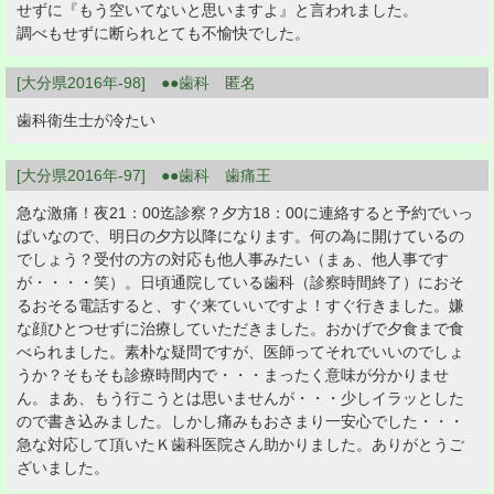
せずに『もう空いてないと思いますよ』と言われました。
調べもせずに断られとても不愉快でした。
[大分県2016年-98] ●●歯科 匿名
歯科衛生士が冷たい
[大分県2016年-97] ●●歯科 歯痛王
急な激痛！夜21：00迄診察？夕方18：00に連絡すると予約でいっ
ぱいなので、明日の夕方以降になります。何の為に開けているの
でしょう？受付の方の対応も他人事みたい（まぁ、他人事です
が・・・・笑）。日頃通院している歯科（診察時間終了）におそ
るおそる電話すると、すぐ来ていいですよ！すぐ行きました。嫌
な顔ひとつせずに治療していただきました。おかげで夕食まで食
べられました。素朴な疑問ですが、医師ってそれでいいのでしょ
うか？そもそも診療時間内で・・・まったく意味が分かりませ
ん。まあ、もう行こうとは思いませんが・・・少しイラッとした
ので書き込みました。しかし痛みもおさまり一安心でした・・・
急な対応して頂いたＫ歯科医院さん助かりました。ありがとうご
ざいました。