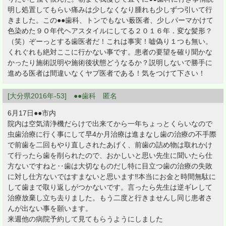
明し処置してもらい痛みは少しなくなり腫れも少しずつ引いて行
きました。この●●歯科、トンでもない薮医者、少しパーマかけて
色染めた９Ｏ年代ヘアスタイルにしてる２０１６年．変な髪形？
（笑）ぞーっとする歯医者だ！これは事実！嘘偽り１つも無い。
くれぐれも絶対ここに行かない事です。患者の要望を確り聞かな
かったり施術説明や施術後状態どうなるか？説明しないで勝手に
進める医者は間違いなくヤブ医者である！気をつけて下さい！
[大分県2016年-53] ●●歯科 匿名
6月17日●●市内
院内は空気清浄機だらけで出来てから一年ちょっとくらいなので
虫歯治療に行く事にして早4か月治療は進まなし歯の治療の不手際
で前歯を二回もやり直しされたあげく、前歯の詰め物は取れかけ
て行ったら歯を削られたので、おかしいと思い先生に聞いたら仕
方ないですねと‥歯は大切なものだし特に目立つ歯の治療の失敗
に対し仕方ないではすまないと思います‼本当にお金と時間無駄に
して歯まで取り返しがつかないです。言ったら先生は逆ギレして
治療放棄し立ち去りました。もう二度と行きませんし同じ患者さ
んが出ない事を願います。
来週他の病院予約して見てもらうようにしました