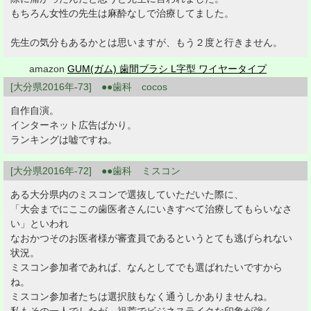
もちろん女性の先生は麻酔なしで治療してました。
先生の気分もあるかとは思いますが、もう２度と行きません。
amazon
GUM(ガム) 歯間ブラシ L字型 ワイヤータイプ
[大分県2016年-73] ●●歯科 cocos
自作自演。
インターネット広告ばかり。
ランキングは嘘ですね。
[大分県2016年-72] ●●歯科 ミスコン
ある大分県内のミスコンで選抜していただいた際に、
「大会までにここの歯医者さんにいきすべて治療してもらいなさ
い」といわれ
なおかつそのお医者様が審査員であるというとても逃げられない
状況。
ミスコン参加者であれば、なんとしてでも選ばれたいですから
ね。
ミスコン参加者たちは選択肢もなく通うしかありませんね。