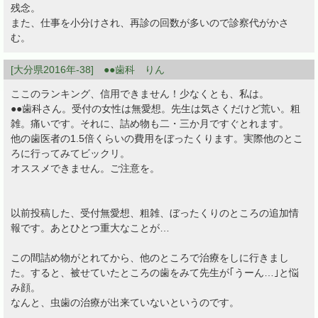
残念。
また、仕事を小分けされ、再診の回数が多いので診察代がかさ
む。
[大分県2016年-38] ●●歯科 りん
ここのランキング、信用できません！少なくとも、私は。
●●歯科さん。受付の女性は無愛想。先生は気さくだけど荒い。粗
雑。痛いです。それに、詰め物も二・三か月ですぐとれます。
他の歯医者の1.5倍くらいの費用をぼったくります。実際他のとこ
ろに行ってみてビックリ。
オススメできません。ご注意を。
以前投稿した、受付無愛想、粗雑、ぼったくりのところの追加情
報です。あとひとつ重大なことが…
この間詰め物がとれてから、他のところで治療をしに行きまし
た。すると、被せていたところの歯をみて先生が｢うーん…｣と悩
み顔。
なんと、虫歯の治療が出来ていないというのです。