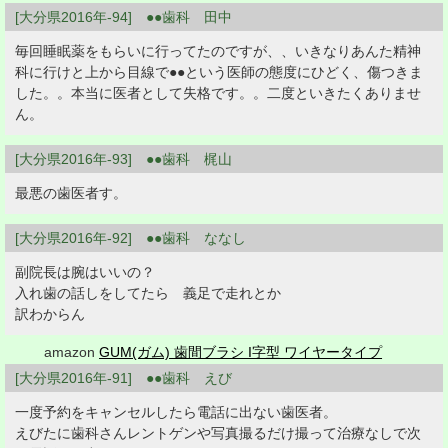
[大分県2016年-94] ●●歯科 田中
毎回睡眠薬をもらいに行ってたのですが、、いきなりあんた精神
科に行けと上から目線で●●という医師の態度にひどく、傷つきま
した。。本当に医者として失格です。。二度といきたくありませ
ん。
[大分県2016年-93] ●●歯科 梶山
最悪の歯医者す。
[大分県2016年-92] ●●歯科 ななし
副院長は腕はいいの？
入れ歯の話しをしてたら 義足で走れとか
訳わからん
amazon
GUM(ガム) 歯間ブラシ I字型 ワイヤータイプ
[大分県2016年-91] ●●歯科 えび
一度予約をキャンセルしたら電話に出ない歯医者。
えびたに歯科さんレントゲンや写真撮るだけ撮って治療なしで次