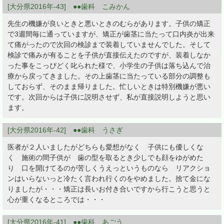
[大分県2016年-43] ●●歯科 こみかん
先生の機嫌が良いときと悪いときのむらがあります。子供の矯正
で3週間毎に通っていますが、矯正が歯茎に当たって口内炎が出来
て痛がったので次回の検診まで装着していませんでした。そして
検診で痛みが有ることを子供が直接伝えたのですが、装着しなか
った事をこっぴどく叱られた様で、小学生の子供は落ち込んで治
療から戻ってきました。その上歯茎に当たっている部分の調整も
しておらず、そのまま帰りました。忙しいときは特別機嫌が悪い
です。次回からは子供に説明させず、私が直接説明しようと思い
ます。
[大分県2016年-42] ●●歯科 うさぎ
医者が２人いましたがどちらも愛想がなく 子供にも優しくな
く 施術の間子供が 歯の型を取るとき少しでも顔をゆがめた
り 口を開けてるのが苦しくうえっというものなら リアクショ
ンはいらないっと冷たく言われ行くのをやめました。捨て金にな
りましたが・・・矯正は長いお付き合いですから行こうと思うと
心が重くなるところでは・・・
[大分県2016年-41] ●●歯科 あごう