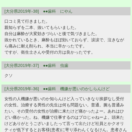
[大分県2019年-38] ●●歯科 にやん
口コミ見て行きました。
親知らずを二本、抜いてもらいました。
自分は麻酔が大変効きづらいと後で気づきました。
抜かれているとき、麻酔もほぼ効いておらず、涙涙で、泣きなが
ら痛みに耐え削られ、本当に辛かったです。
ですが、衛生士さんや受付の方は良かったです。
[大分県2019年-37] ●●歯科 虫歯
クソ
[大分県2019年-36] ●●歯科 機嫌が悪いのかしらんけど
女性の人機嫌が悪いのか知らんけど入っていきなり挨拶なし受付
の女性。治療する男性の先生は何も問題ない。普通。腕も普通み
たい。その受付の女性が治療に来たけど痛かったよー。あれはひ
どい痛かった。ね、機嫌で仕事するのはプロじゃねーよ。頭来た
けどありがとうございましたって言って出たけど社員とかクオリ
ティが低下するとお客様(患者)に寄り添わんくなるけん。患者さん