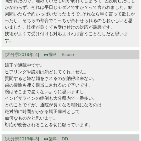
聞かれたので、埋めていたものが取れてしまって..と説明したにも
かかわらず、それは平日じゃダメですか？って言われました。結
局聞いたら予約いっぱいだったようで..それなら早く言って欲しか
ったし、そちらの都合でこっちが合わせられるのもおかしいと思
いました。技術が良くても受け付けの対応が最悪です。
技術がよくて受け付けも対応よければ言うことなしだと思いま
す。
[大分県2019年-4] ●●歯科 Bitose
矯正で通院中です。
ヒアリングや説明は殆どしてくれません。
質問すると嫌な顔をされるのが納得出来ない。
歯の掃除も凄く適当にされるので辛いです。
腕はそこまで悪くないように思いますし、
インビザラインの症例も大分県内で一番多い、
とのことですが、通院が長くなる程雑になるのは
絶対的に時間がかかる矯正歯科として
如何なものかと思います。
対応が改善されることを切に願っています。
[大分県2019年-3] ●●歯科 DD