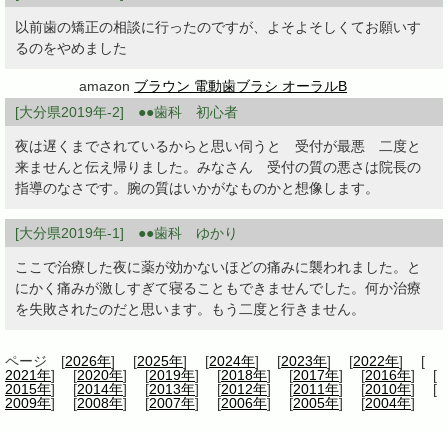
以前歯の矯正の相談に行ったのですが、よそよそしくてお願いす
るのをやめました
amazon
ブラウン 電動歯ブラシ オーラルB
[大分県2019年-2] ●●歯科 初心者
夜は遅くまでされているからと思い伺うと 受付が最悪 二度と
来ませんと伝え帰りました。みなさん 受付の質の悪さは院長の
指導のなさです。腕の質はいかがなものかと想像します。
[大分県2019年-1] ●●歯科 ゆかり
ここで治療した夜に薬が効かないほどの痛みに襲われました。と
にかく痛みが激しすぎて寝ることもできませんでした。何か治療
を失敗されたのだと思います。もう二度と行きません。
ページ [
2026年
] [
2025年
] [
2024年
] [
2023年
] [
2022年
] [
2021年
] [
2020年
] [
2019年
] [
2018年
] [
2017年
] [
2016年
] [
2015年
] [
2014年
] [
2013年
] [
2012年
] [
2011年
] [
2010年
] [
2009年
] [
2008年
] [
2007年
] [
2006年
] [
2005年
] [
2004年
]