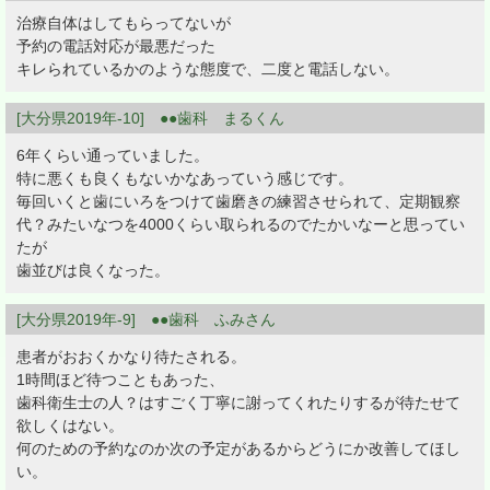
治療自体はしてもらってないが
予約の電話対応が最悪だった
キレられているかのような態度で、二度と電話しない。
[大分県2019年-10] ●●歯科 まるくん
6年くらい通っていました。
特に悪くも良くもないかなあっていう感じです。
毎回いくと歯にいろをつけて歯磨きの練習させられて、定期観察
代？みたいなつを4000くらい取られるのでたかいなーと思ってい
たが
歯並びは良くなった。
[大分県2019年-9] ●●歯科 ふみさん
患者がおおくかなり待たされる。
1時間ほど待つこともあった、
歯科衛生士の人？はすごく丁寧に謝ってくれたりするが待たせて
欲しくはない。
何のための予約なのか次の予定があるからどうにか改善してほし
い。