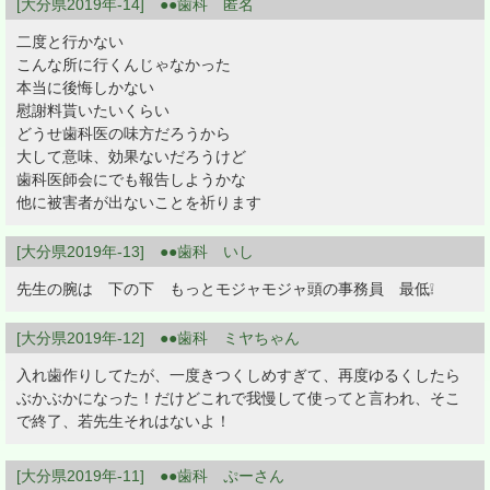
[大分県2019年-14] ●●歯科 匿名
二度と行かない
こんな所に行くんじゃなかった
本当に後悔しかない
慰謝料貰いたいくらい
どうせ歯科医の味方だろうから
大して意味、効果ないだろうけど
歯科医師会にでも報告しようかな
他に被害者が出ないことを祈ります
[大分県2019年-13] ●●歯科 いし
先生の腕は 下の下 もっとモジャモジャ頭の事務員 最低❕
[大分県2019年-12] ●●歯科 ミヤちゃん
入れ歯作りしてたが、一度きつくしめすぎて、再度ゆるくしたら
ぶかぶかになった！だけどこれで我慢して使ってと言われ、そこ
で終了、若先生それはないよ！
[大分県2019年-11] ●●歯科 ぷーさん