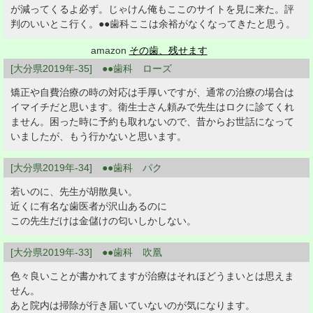
が減ってくるよ必ず。じゃけん俺もここのサイトを見に来た。評
判のいいとこ行く。●●歯科ここは余裕がなくなってきたと思う。
amazon
その歯、残せます
[大分県2019年-35] ●●歯科 ローズ
矯正や自費治療の時の対応は手厚いですが、通常の治療の場合は
イマイチだと思います。衛生士さん頼みで先生はロクに診てくれ
ません。困った時に予約も取れないので、昔からお世話になって
いましたが、もう行かないと思います。
[大分県2019年-34] ●●歯科 パク
若いのに、先生が胡散臭い。
近くに有名な歯医者が沢山あるのに
この先生だけは金儲けの匂いしかしない。
[大分県2019年-33] ●●歯科 吹凰
色々良いことが書かれてますが治療はそれほどうまいとは思えま
せん。
あと院内は掃除が行き届いていないのが気になります。