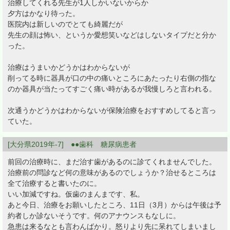
治療してくれる先生が1人しかいないからか
夕方はかなり待った。
医院内は新しいのでとても綺麗だが
先生の顔は怖い、というか愛想笑いなどはしないタイプだと分か
った。
治療はうまいかどうかはわからないが
削ってる時に器具が口の中の痛いところにあたったり右側の指な
のか器具が当たってすごく痛い時があるが我慢しろと言われる。
次通うかどうかはわからないが保険治療をおすすめしてると言っ
ていた。
[大分県2019年-7] ●●歯科 糖尿病患者
前回の治療時に、まだ治す歯があるのに診てくれませんでした。
治療前の問診など何の意味があるのでしょうか？治せるところは
全て治療すると書いたのに。
いい加減ですね。仮歯のまんまです、私。
あと今日、治療をお願いしたところ、11日（3月）からは午後は予
約者しか診ないそうです。何のアナウンスもなしに。
急患は来るなとも言わんばかり。怒りより先に呆れてしまいまし