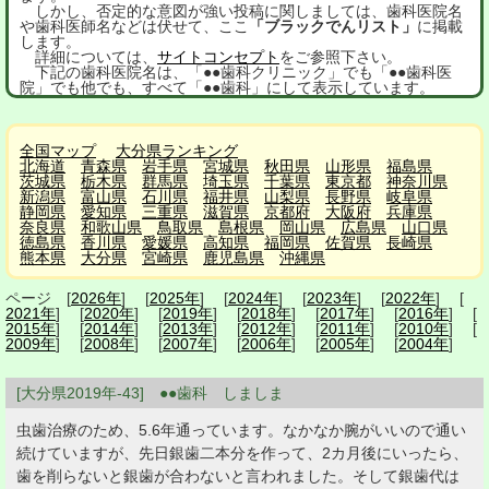
しかし、否定的な意図が強い投稿に関しましては、歯科医院名
や歯科医師名などは伏せて、ここ
「ブラックでんリスト」
に掲載
します。
詳細については、
サイトコンセプト
をご参照下さい。
下記の歯科医院名は、「●●歯科クリニック」でも「●●歯科医
院」でも他でも、すべて「●●歯科」にして表示しています。
全国マップ
大分県ランキング
北海道
青森県
岩手県
宮城県
秋田県
山形県
福島県
茨城県
栃木県
群馬県
埼玉県
千葉県
東京都
神奈川県
新潟県
富山県
石川県
福井県
山梨県
長野県
岐阜県
静岡県
愛知県
三重県
滋賀県
京都府
大阪府
兵庫県
奈良県
和歌山県
鳥取県
島根県
岡山県
広島県
山口県
徳島県
香川県
愛媛県
高知県
福岡県
佐賀県
長崎県
熊本県
大分県
宮崎県
鹿児島県
沖縄県
ページ [
2026年
] [
2025年
] [
2024年
] [
2023年
] [
2022年
] [
2021年
] [
2020年
] [
2019年
] [
2018年
] [
2017年
] [
2016年
] [
2015年
] [
2014年
] [
2013年
] [
2012年
] [
2011年
] [
2010年
] [
2009年
] [
2008年
] [
2007年
] [
2006年
] [
2005年
] [
2004年
]
[大分県2019年-43] ●●歯科 しましま
虫歯治療のため、5.6年通っています。なかなか腕がいいので通い
続けていますが、先日銀歯二本分を作って、2カ月後にいったら、
歯を削らないと銀歯が合わないと言われました。そして銀歯代は