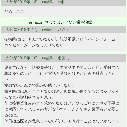
[大分県2019年-18] ●●歯科 kaji
だめ ここ
amazon
やってはいけない歯科治療
[大分県2019年-17] ●●歯科 さざえ
技術的には、もんだいないが、説明不足というかインフォームド
コンセントが、かなりたりてない
[大分県2019年-16] ●●歯科 名無し
患者ではなく、診療を受けたくて電話での問い合わせと受付での
相談を別の日にしたけど電話も受け付けのどちらの対応も冷た
い。
愛想ない。親身で温かい感じがしない。
歯科医にはあったことないけど、仮に腕が良くてもスタッフがそ
んなじゃ評判落ちると思う。
別に接客業並みのこと求めてないけど、やっぱりにこやか丁寧に
に対応してくれる人の方が安心する。ただでさえ歯医者とか萎え
るのに。
休日担当医とか救急じゃない限り、もう行くことはないかなー？