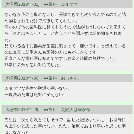
[大分県2019年-31] ●●歯科 ルルママ
なかなか予約も取れないし、受診できても次が混んでるのでと詰
め物をされるだけで治療してくれない。
痛いので他の歯科医に見てもらうので詰め物はしないでと伝えて
も「それはちょっと…」と言うことも聞かずに詰め物をされまし
た。
見ている途中に器具が歯茎に刺さって「痛いです」と伝えている
のに無言…助手さんも医師の方にもがっかりです
正直こんな歯科医は初めてですしお金と時間の無駄でした。
非常に気分が悪い対応でした。
[大分県2019年-30] ●●歯科 おっさん。
カタブツな先生で融通が利かない。
一度決めた事は絶対に変えない。
[大分県2019年-29] ●●歯科 芸能人は歯が命
先生は、次から次と忙しそうで、話した記憶はないし お世辞に
も上手いと思った事はない。ただ、治療であまり痛いと思った事
は、なかった