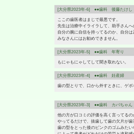
[大分県2023年-6] ●●歯科 後藤たけし
ここの歯医者はまじで最悪です。
先生は治療中イライラして、助手さんへ
自分の腕に自信を持ってるのか、自分は
みなさんにはお勧めできません。
[大分県2023年-5] ●●歯科 年寄り
もにゃもにゃしてして聞き取れない。
[大分県2023年-4] ●●歯科 妊産婦
歯の型とりで、口から外すときに、ゲボ
[大分県2023年-3] ●●歯科 カバちゃん
他の方が口コミの評価を高く言ってるの
やってるだけで、抜歯して歯の欠片が歯
歯の型をとった後のピンクのゴムみたい
によって患者がどれだけの苦労と違和感