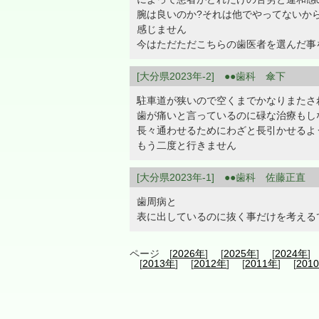
腕は良いのか?それは他でやってないか
感じません
今はただただこちらの歯医者を選んだ事
[大分県2023年-2] ●●歯科 傘下
駐車道が狭いので空くまでかなりまたさ
歯が痛いと言っているのに碌な治療もし
長々通わせるためにわざと長引かせるよ
もう二度と行きません
[大分県2023年-1] ●●歯科 佐藤正直
歯周病と
表に出しているのに抜く事だけを考える
ページ [
2026年
] [
2025年
] [
2024年
]
[
2013年
] [
2012年
] [
2011年
] [
201