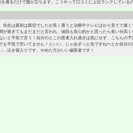
前を通るだけで腹が立ちます。こうやって口コミに上位ランクしている
。先生は最初は親切でしたが長く通うと治療中テレビばかり見てて痛く
間が過ぎてもまだまだと言われ、値段も良心的かと思ったら長い分高く
ないと平気で言う！自分のとこの患者入れ過ぎは気にせず、こちらの予
でも平気で空いてません！といい、じゃあずっと先ですね〜とか自分の
い…泣き寝入りです。やめた方がいい歯医者です！