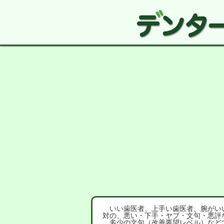
いい歯医者、上手い歯医者、腕がいい
対の、悪い・下手・ヤブ・文句・悪評
多少の文句（改善要望レベル）など