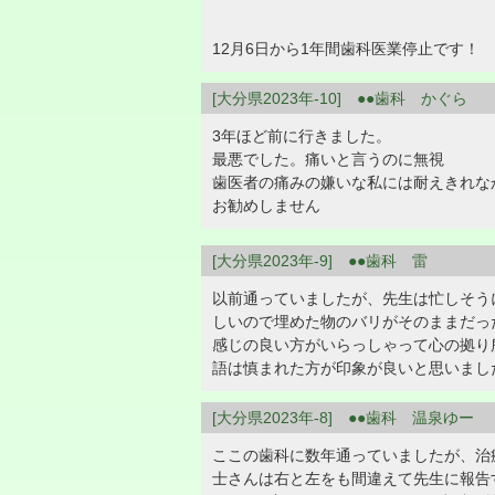
12月6日から1年間歯科医業停止です！
[大分県2023年-10] ●●歯科 かぐら
3年ほど前に行きました。
最悪でした。痛いと言うのに無視
歯医者の痛みの嫌いな私には耐えきれな
お勧めしません
[大分県2023年-9] ●●歯科 雷
以前通っていましたが、先生は忙しそう
しいので埋めた物のバリがそのままだっ
感じの良い方がいらっしゃって心の拠り
語は慎まれた方が印象が良いと思いまし
[大分県2023年-8] ●●歯科 温泉ゆー
ここの歯科に数年通っていましたが、治
士さんは右と左をも間違えて先生に報告