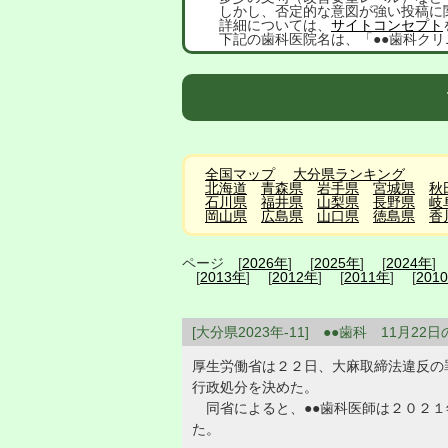
しかし、否定的な意図が強い投稿に
詳細については、
サイトコンセプト
下記の歯科医院名は、「●●歯科クリ
全国マップ
大分県ランキング
北海道
青森県
岩手県
宮城県
秋
石川県
福井県
山梨県
長野県
岐
岡山県
広島県
山口県
徳島県
香
ページ [
2026年
] [
2025年
] [
2024年
]
[
2013年
] [
2012年
] [
2011年
] [
201
[大分県2023年-11] ●●歯科 11月2
厚生労働省は２２日、大麻取締法違反の
行政処分を決めた。
同省によると、●●歯科医師は２０２１
た。