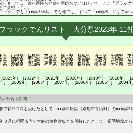
関しましては、歯科医院名や歯科医師名などは伏せて、ここ
「ブラック
をご参照下さい。
ニック」でも「●●歯科医院」でも他でも、すべて「●●歯科」にして表
ブラックでんリスト 大分県2023年 11
田県
山形県
福島県
茨城県
栃木県
群馬県
埼玉県
千葉県
東
阜県
静岡県
愛知県
三重県
滋賀県
京都府
大阪府
兵庫県
奈
川県
愛媛県
高知県
福岡県
佐賀県
長崎県
熊本県
大分県
宮
 [
2023年
] [
2022年
] [
2021年
] [
2020年
] [
2019年
] [
2018年
] [
0年
] [
2009年
] [
2008年
] [
2007年
] [
2006年
] [
2005年
] [
2004年
2日の大分合同新聞
罪で有罪判決を受けたとして、●●歯科医院（別府市青山町）の●●●歯
年３月に福岡市内で大麻の植物片などを所持したとして、福岡地裁から