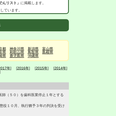
でんリスト」
に掲載します。
示しています。
件
京都
神奈川県
新潟県
富山県
良県
和歌山県
鳥取県
島根県
崎県
鹿児島県
沖縄県
2017年
] [
2016年
] [
2015年
] [
2014年
]
]
科医師（５０）を歯科医業停止１年とする
懲役１０月、執行猶予３年の判決を受け