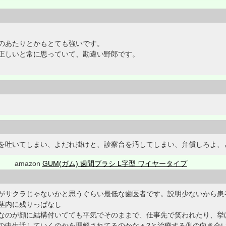
のあたりとかもとても強いです。
正しいと常に思っていて、勘違い野郎です。
を吐いてしまい、よだれ掛けと、診察台を汚してしまい、弁償しろよ、
amazon
GUM(ガム) 歯間ブラシ L字型 ワイヤータイプ
がサクラじゃないかと思うぐらい最低な歯医者です。説明少ないから患
茎内に残りっぱなし
なのが顔に結構付いてても平気でそのままで、仕事先で笑われたり、挙
の中生活していくのかを理解されてるのかなぁ?と治療する側の向き合