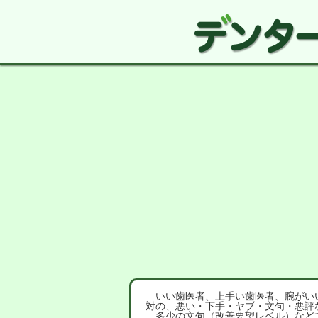
いい歯医者、上手い歯医者、腕がいい
対の、悪い・下手・ヤブ・文句・悪評
多少の文句（改善要望レベル）など