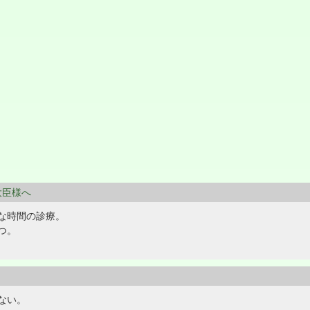
働大臣様へ
な時間の診療。
つ。
ない。