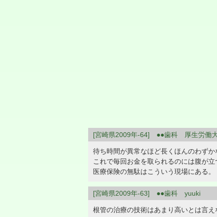
[宮崎県2009年-64] ●●歯科 厚生労
待ち時間が異常なほど長くほんのわずか
これで毎回お金を取られるのには腹が立
医療保険の無駄はこういう現場にある。
[宮崎県2009年-63] ●●歯科 yuuki
根管の治療の技術はあまり高いとは言え