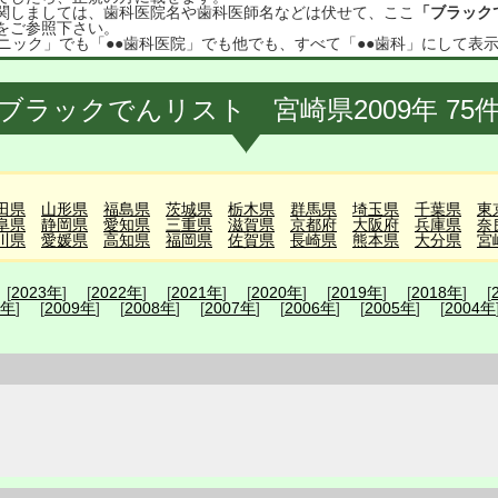
関しましては、歯科医院名や歯科医師名などは伏せて、ここ
「ブラック
をご参照下さい。
ニック」でも「●●歯科医院」でも他でも、すべて「●●歯科」にして表
ブラックでんリスト 宮崎県2009年 75
田県
山形県
福島県
茨城県
栃木県
群馬県
埼玉県
千葉県
東
阜県
静岡県
愛知県
三重県
滋賀県
京都府
大阪府
兵庫県
奈
川県
愛媛県
高知県
福岡県
佐賀県
長崎県
熊本県
大分県
宮
 [
2023年
] [
2022年
] [
2021年
] [
2020年
] [
2019年
] [
2018年
] [
0年
] [
2009年
] [
2008年
] [
2007年
] [
2006年
] [
2005年
] [
2004年