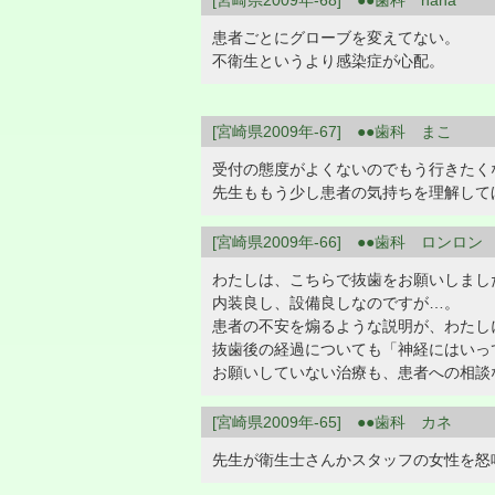
[宮崎県2009年-68] ●●歯科 hana
患者ごとにグローブを変えてない。
不衛生というより感染症が心配。
[宮崎県2009年-67] ●●歯科 まこ
受付の態度がよくないのでもう行きたく
先生ももう少し患者の気持ちを理解して
[宮崎県2009年-66] ●●歯科 ロンロン
わたしは、こちらで抜歯をお願いしまし
内装良し、設備良しなのですが…。
患者の不安を煽るような説明が、わたし
抜歯後の経過についても「神経にはいっ
お願いしていない治療も、患者への相談
[宮崎県2009年-65] ●●歯科 カネ
先生が衛生士さんかスタッフの女性を怒