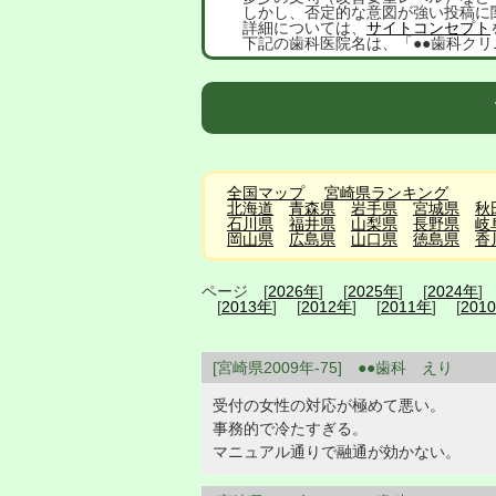
しかし、否定的な意図が強い投稿に
詳細については、
サイトコンセプト
下記の歯科医院名は、「●●歯科クリ
全国マップ
宮崎県ランキング
北海道
青森県
岩手県
宮城県
秋
石川県
福井県
山梨県
長野県
岐
岡山県
広島県
山口県
徳島県
香
ページ [
2026年
] [
2025年
] [
2024年
]
[
2013年
] [
2012年
] [
2011年
] [
201
[宮崎県2009年-75] ●●歯科 えり
受付の女性の対応が極めて悪い。
事務的で冷たすぎる。
マニュアル通りで融通が効かない。