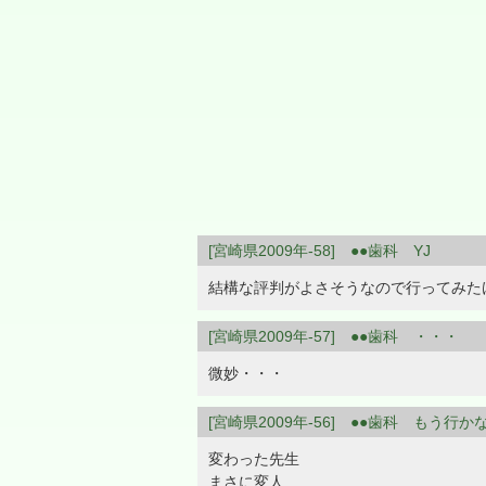
[宮崎県2009年-58] ●●歯科 YJ
結構な評判がよさそうなので行ってみた
[宮崎県2009年-57] ●●歯科 ・・・
微妙・・・
[宮崎県2009年-56] ●●歯科 もう行か
変わった先生
まさに変人