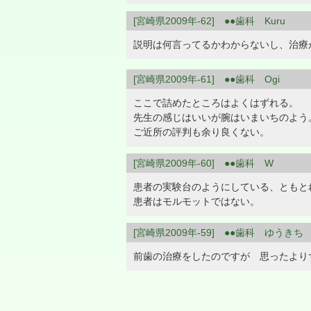
[宮崎県2009年-62] ●●歯科 Kuru
説明は何言ってるかわからないし、治療
[宮崎県2009年-61] ●●歯科 Ogi
ここで詰めたところはよくはずれる。
先生の感じはいいが腕はいまいちのよう
ご近所の評判も余り良くない。
[宮崎県2009年-60] ●●歯科 W
患者の実験台のようにしている、ともと
患者はモルモットではない。
[宮崎県2009年-59] ●●歯科 ゆうきち
前歯の治療をしたのですが 思ったより