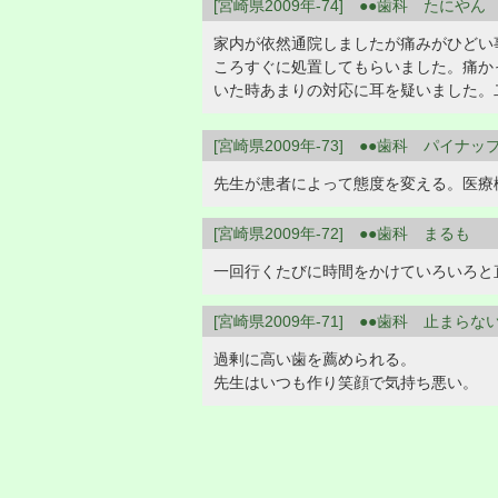
[宮崎県2009年-74] ●●歯科 たにやん
家内が依然通院しましたが痛みがひどい
ころすぐに処置してもらいました。痛か
いた時あまりの対応に耳を疑いました。
[宮崎県2009年-73] ●●歯科 パイナッ
先生が患者によって態度を変える。医療
[宮崎県2009年-72] ●●歯科 まるも
一回行くたびに時間をかけていろいろと
[宮崎県2009年-71] ●●歯科 止まら
過剰に高い歯を薦められる。
先生はいつも作り笑顔で気持ち悪い。