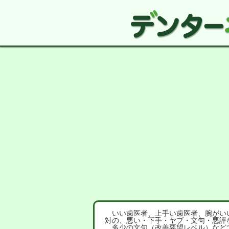
いい歯医者、上手い歯医者、腕がいい
対の、悪い・下手・ヤブ・文句・悪評
多少の文句（改善要望レベル）など