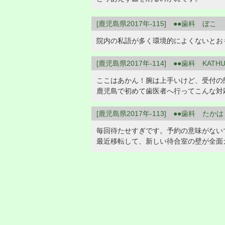
[鹿児島県2017年-115] ●●歯科 ぼこ
院内の私語が多く環境的によくないとお
[鹿児島県2017年-114] ●●歯科 KATH
ここはあかん！腕は上手いけど、受付の
鹿児島で初めて歯医者へ行ってこんな対
[鹿児島県2017年-113] ●●歯科 たか
毎回待たせすぎです。予約の意味がない
最近移転して、新しい待合室の壁が全面