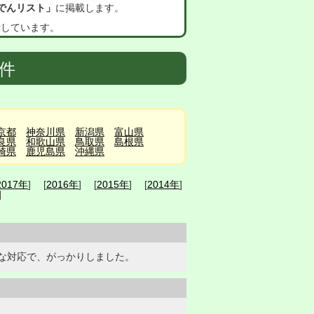
でんリスト」
に掲載します。
示しています。
7件
京都
神奈川県
新潟県
富山県
良県
和歌山県
鳥取県
島根県
崎県
鹿児島県
沖縄県
2017年
] [
2016年
] [
2015年
] [
2014年
]
]
な対応で、がっかりしました。