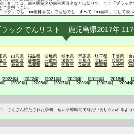
関しましては、歯科医院名や歯科医師名などは伏せて、ここ
「ブラック
をご参照下さい。
ニック」でも「●●歯科医院」でも他でも、すべて「●●歯科」にして表
ラックでんリスト 鹿児島県2017年 11
田県
山形県
福島県
茨城県
栃木県
群馬県
埼玉県
千葉県
東
阜県
静岡県
愛知県
三重県
滋賀県
京都府
大阪府
兵庫県
奈
川県
愛媛県
高知県
福岡県
佐賀県
長崎県
熊本県
大分県
宮
 [
2023年
] [
2022年
] [
2021年
] [
2020年
] [
2019年
] [
2018年
] [
0年
] [
2009年
] [
2008年
] [
2007年
] [
2006年
] [
2005年
] [
2004年
に、さんざん待たされた挙句、短い診療時間で冷たいあしらわれるよう