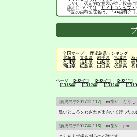
しかし、否定的な意図が強い投稿に
詳細については、
サイトコンセプト
下記の歯科医院名は、「●●歯科クリ
ブ
全国マップ
鹿児島県ランキング
北海道
青森県
岩手県
宮城県
秋
石川県
福井県
山梨県
長野県
岐
岡山県
広島県
山口県
徳島県
香
ページ [
2026年
] [
2025年
] [
2024年
]
[
2013年
] [
2012年
] [
2011年
] [
201
[鹿児島県2017年-117] ●●歯科 ななし
遠いところをわざわざ出向いて行ったの
[鹿児島県2017年-116] ●●歯科 pan
とりあえず歯を削るのが雑です。