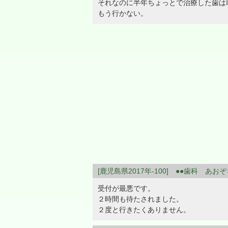
それなのに半年ちょっとで治療した歯は
もう行かない。
[鹿児島県2017年-100] ●●歯科 あお
受付が最悪です。
２時間も待たされました。
２度と行きたくありません。