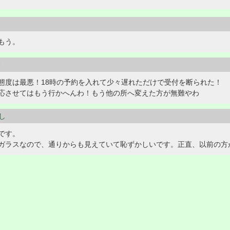
もう。
U
態度は最悪！18時の予約を入れて少々遅れただけで受付を断られた！
応させてはもう行かへんわ！もう他の所へ変えた方が無難やわ
はし
です。
ガラスなので、通りからも見えていて恥ずかしいです。正直、以前の方