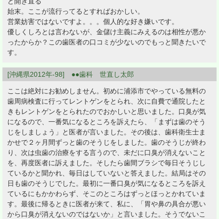
と開き直る
始末。ここが流行ってるとすればおかしい。
営業妨害ではないですよ。。。個人的な好き嫌いです。
優しくしろとは言わないが、金儲け主義にみえるのは相性が悪か
ったからか？この歯医者の口コミが少ないのでもっと聞きたいで
す。
[沖縄県2012年-98] ●●歯科 世直し太郎
ここは絶対にお勧めしません。初めに浦添市でやっている無料の
歯周病検査に行ってレントゲンをとられ、次に自費で通院したと
きもレントゲンをとられたのでおかしいと思いました。口臭が気
になるので、一番気になるところを訴えたら、「まずは歯のそう
じをしましょう」と医者が言いました。その後は、歯科衛生士ま
かせで２ヶ月間ずっと歯のそうじをしました。歯のそうじが終わ
り、次は虫歯の治療をする言うので、未だに口臭が消えないこと
を、再度医者に訴えました。そしたら歯間ブラシで毎日そうじし
ているかと聞かれ、毎日はしていないと答えました。結局はその
日も歯のそうじでした。最初に一番口臭が気になるところを訴え
ているにもかかわらず、そこのところはずっとほっとかれていま
す。最後に帰るときに医者が来て、私に、「胃や鼻の具合が悪い
から口臭が消えないのではないか」と言いました。そうでないこ