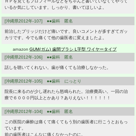
ＨＰを見てもプロフィールなどをちゃんと書いていなくてやって
いるか気にしています。しっかり、書いてほしいよ。
[沖縄県2012年-107] ●●歯科 匿名
前治したブリッジだけど痛いです。良いコメントが多すぎてガッ
カリです。今でも痛くて他の歯医者に変えましたよ。
amazon
GUM(ガム) 歯間ブラシ L字型 ワイヤータイプ
[沖縄県2012年-106] ●●歯科 匿名
話しを聴いてくれない。歯が痛くても治療しなかった。
[沖縄県2012年-105] ●●歯科 にっとり
院長に来るのが少し遅れたら怒鳴られた。治療費高い。一回の治
療で６０００円以上とかあり？ありえない！！！！！！
[沖縄県2012年-104] ●●歯科 匿名
この医院の麻酔は痛くて痛くてもう別の歯医者に行こうとおもっ
ています。
前の歯医者はこんなに痛くなかったのに。