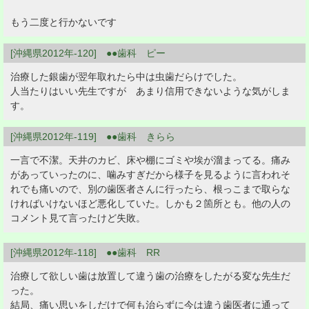
もう二度と行かないです
[沖縄県2012年-120] ●●歯科 ピー
治療した銀歯が翌年取れたら中は虫歯だらけでした。
人当たりはいい先生ですが あまり信用できないような気がしま
す。
[沖縄県2012年-119] ●●歯科 きらら
一言で不潔。天井のカビ、床や棚にゴミや埃が溜まってる。痛み
があっていったのに、噛みすぎだから様子を見るように言われそ
れでも痛いので、別の歯医者さんに行ったら、根っこまで取らな
ければいけないほど悪化していた。しかも２箇所とも。他の人の
コメント見て言ったけど失敗。
[沖縄県2012年-118] ●●歯科 RR
治療して欲しい歯は放置して違う歯の治療をしたがる変な先生だ
った。
結局、痛い思いをしだけで何も治らずに今は違う歯医者に通って