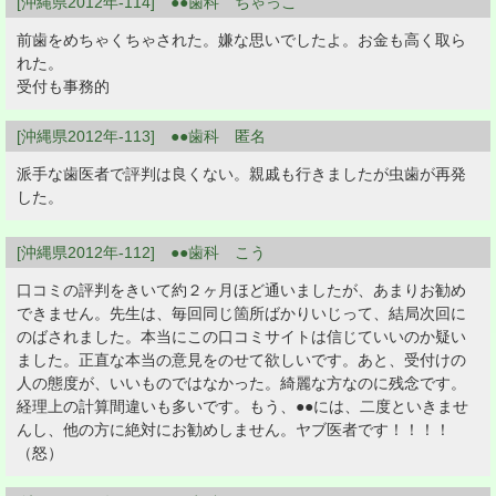
[沖縄県2012年-114] ●●歯科 ちゃっこ
前歯をめちゃくちゃされた。嫌な思いでしたよ。お金も高く取ら
れた。
受付も事務的
[沖縄県2012年-113] ●●歯科 匿名
派手な歯医者で評判は良くない。親戚も行きましたが虫歯が再発
した。
[沖縄県2012年-112] ●●歯科 こう
口コミの評判をきいて約２ヶ月ほど通いましたが、あまりお勧め
できません。先生は、毎回同じ箇所ばかりいじって、結局次回に
のばされました。本当にこの口コミサイトは信じていいのか疑い
ました。正直な本当の意見をのせて欲しいです。あと、受付けの
人の態度が、いいものではなかった。綺麗な方なのに残念です。
経理上の計算間違いも多いです。もう、●●には、二度といきませ
んし、他の方に絶対にお勧めしません。ヤブ医者です！！！！
（怒）