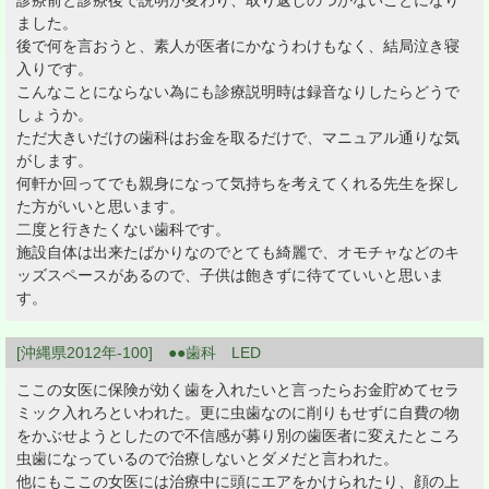
診療前と診療後で説明が変わり、取り返しのつかないことになり
ました。
後で何を言おうと、素人が医者にかなうわけもなく、結局泣き寝
入りです。
こんなことにならない為にも診療説明時は録音なりしたらどうで
しょうか。
ただ大きいだけの歯科はお金を取るだけで、マニュアル通りな気
がします。
何軒か回ってでも親身になって気持ちを考えてくれる先生を探し
た方がいいと思います。
二度と行きたくない歯科です。
施設自体は出来たばかりなのでとても綺麗で、オモチャなどのキ
ッズスペースがあるので、子供は飽きずに待てていいと思いま
す。
[沖縄県2012年-100] ●●歯科 LED
ここの女医に保険が効く歯を入れたいと言ったらお金貯めてセラ
ミック入れろといわれた。更に虫歯なのに削りもせずに自費の物
をかぶせようとしたので不信感が募り別の歯医者に変えたところ
虫歯になっているので治療しないとダメだと言われた。
他にもここの女医には治療中に頭にエアをかけられたり、顔の上