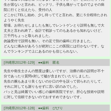
生が居ないと言われ、ビックリ。子供も痛がってるのでよその病
院に行くと伝えたら、受付の人
どこかにTELし始め、少し待っててと言われ、更に５分程待たされ
ようやく先生
登場。お待たせしましたも無しでレントゲンとり説明も無しで大
丈夫と言われ終了。会計で初診ってのもあるかも知れないけど、
三千円ちょっと取られました。
勿論受付で説明も無い。その足で別の歯科に行きました。
どんなに痛みがあろうが絶対にここの医院には行かないです。な
んでランキングで上にあるのかも信じられない。
[沖縄県2012年-129] ●●歯科 匿名
先生や衛生士さんの態度は優しいですが、治療の前の説明が不十
分であったり質問n対して嘘が含まれていたりしました。
先生の腕もあまり良くないのか口の中を誤って切られたりして、
それに対しても謝りもせずに言い訳のみでした。
パッと見は綺麗でいい感じの歯科医院ですが、肝心な技術や説明
に対して信頼できないのでおすすめできないです。
[沖縄県2012年-128] ●●歯科 びびり