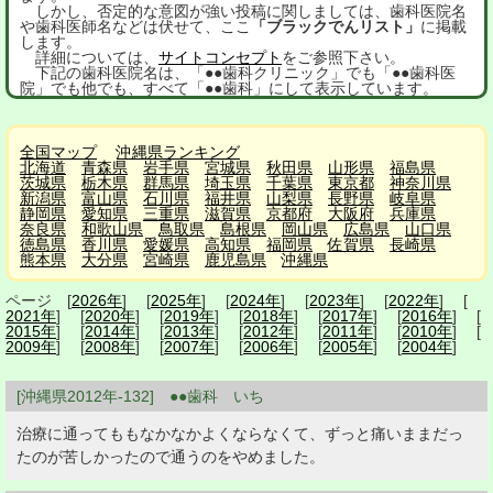
しかし、否定的な意図が強い投稿に関しましては、歯科医院名
や歯科医師名などは伏せて、ここ
「ブラックでんリスト」
に掲載
します。
詳細については、
サイトコンセプト
をご参照下さい。
下記の歯科医院名は、「●●歯科クリニック」でも「●●歯科医
院」でも他でも、すべて「●●歯科」にして表示しています。
全国マップ
沖縄県ランキング
北海道
青森県
岩手県
宮城県
秋田県
山形県
福島県
茨城県
栃木県
群馬県
埼玉県
千葉県
東京都
神奈川県
新潟県
富山県
石川県
福井県
山梨県
長野県
岐阜県
静岡県
愛知県
三重県
滋賀県
京都府
大阪府
兵庫県
奈良県
和歌山県
鳥取県
島根県
岡山県
広島県
山口県
徳島県
香川県
愛媛県
高知県
福岡県
佐賀県
長崎県
熊本県
大分県
宮崎県
鹿児島県
沖縄県
ページ [
2026年
] [
2025年
] [
2024年
] [
2023年
] [
2022年
] [
2021年
] [
2020年
] [
2019年
] [
2018年
] [
2017年
] [
2016年
] [
2015年
] [
2014年
] [
2013年
] [
2012年
] [
2011年
] [
2010年
] [
2009年
] [
2008年
] [
2007年
] [
2006年
] [
2005年
] [
2004年
]
[沖縄県2012年-132] ●●歯科 いち
治療に通ってももなかなかよくならなくて、ずっと痛いままだっ
たのが苦しかったので通うのをやめました。