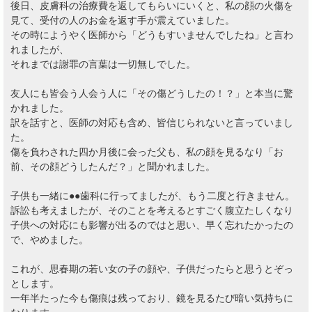
後日、皮膚科の治療費を返してもらいにいくと、私の顔の火傷を
見て、受付の人のお金を返す手が震えていました。
その時にようやく医師から「どうもすいませんでしたね」と言わ
れましたが、
それまでは謝罪の言葉は一切無しでした。
友人にも皆会う人会う人に「その傷どうしたの！？」と本当に驚
かれました。
訳を話すと、医師の対応も含め、皆信じられないと言っていまし
た。
傷を負わされた四か月後に会った父も、私の顔を見るなり「お
前、その顔どうしたんだ？」と聞かれました。
子供も一緒に●●歯科に行ってましたが、もう二度と行きません。
訴訟も考えましたが、そのことを考えるとすごく腹立たしくなり
子供への対応にも影響が出るのではと思い、早く忘れたかったの
で、やめました。
これが、思春期の若い女の子の顔や、子供だったらと思うとぞっ
とします。
一年半たった今も傷痕は残っており、鏡を見るたび暗い気持ちに