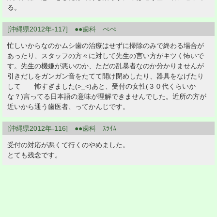
る。
[沖縄県2012年-117] ●●歯科 ぺぺ
忙しいからなのかムシ歯の治療はせずに掃除のみで終わる場合が
あったり、スタッフの方々に対して先生の言い方がキツく怖いで
す。先生の機嫌が悪いのか、ただの乱暴者なのか分かりませんが
引きだしをガンガン音をたてて開け閉めしたり、器具をなげたり
して 怖すぎました(>_<)あと、受付の女性(３０代くらいか
な？)言ってる日本語の意味が理解できませんでした。近所の方が
近いから通う歯医者、ってかんじです。
[沖縄県2012年-116] ●●歯科 ｽﾗｲﾑ
受付の対応が悪くて行くのやめました。
とても残念です。