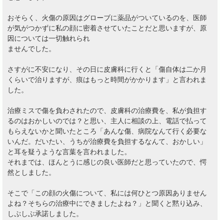
おそらく、火傷の原因はグローブに薬品がついているのを、医師
が気がつかずに私の顔に密着させていたことだと思いますが、原
因については一切触れられ
ませんでした。
さすがに不安になり、その日に皮膚科に行くと「傷自体は二か月
くらいで治りますが、痕はもっと時間がかかります」と言われま
した。
治療ミスで傷を負わされたので、皮膚科の治療費を、私が負担す
るのはおかしいのでは？と思い、主人に相談の上、電話で払って
もらえないかと聞いたところ「あんな傷、病院なんて行く必要な
いんだ。だいたい、うちが治療費を負担するなんて、おかしい」
と耳を疑うような言葉を言われました。
それまでは、ほんとうに感じの良い医師だと思っていたので、愕
然としました。
そこで「この顔の火傷について、私には何ひとつ原因ありません
よね？そちらの治療中にできましたよね？」と聞くと黙り込み、
しぶしぶ承諾しました。