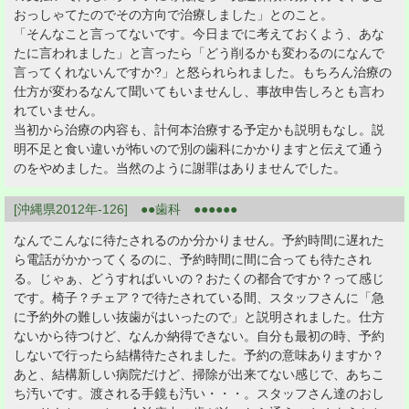
おっしゃてたのでその方向で治療しました」とのこと。
「そんなこと言ってないです。今日までに考えておくよう、あな
たに言われました」と言ったら「どう削るかも変わるのになんで
言ってくれないんですか?」と怒られられました。もちろん治療の
仕方が変わるなんて聞いてもいませんし、事故申告しろとも言わ
れていません。
当初から治療の内容も、計何本治療する予定かも説明もなし。説
明不足と食い違いが怖いので別の歯科にかかりますと伝えて通う
のをやめました。当然のように謝罪はありませんでした。
[沖縄県2012年-126] ●●歯科 ●●●●●●
なんでこんなに待たされるのか分かりません。予約時間に遅れた
ら電話がかかってくるのに、予約時間に間に合っても待たされ
る。じゃぁ、どうすればいいの？おたくの都合ですか？って感じ
です。椅子？チェア？で待たされている間、スタッフさんに「急
に予約外の難しい抜歯がはいったので」と説明されました。仕方
ないから待つけど、なんか納得できない。自分も最初の時、予約
しないで行ったら結構待たされました。予約の意味ありますか？
あと、結構新しい病院だけど、掃除が出来てない感じで、あちこ
ち汚いです。渡される手鏡も汚い・・・。スタッフさん達のおし