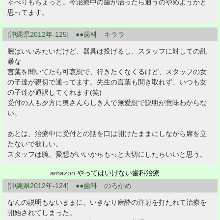
ゃべりもちょっと。今治療中の歯が治ったら通うのやめようかと
思ってます。
[沖縄県2012年-125] ●●歯科 キララ
腕はいいみたいだけど、器具は投げるし、スタッフに対しての乱
暴な
言葉を聞いてたら可哀想で、行きたくなくるけど、スタッフの女
の子達が親切で通ってます。先生の言葉も聞き取れず、いつも女
の子達が通訳してくれます(笑)
受付の人も夕方に奥さんらしき人で無愛想で説明が意味わからな
い。
あとは、治療中に受付との話を口は開けたままにしながら席を立
たないで欲しい。
スタッフは腕、愛想がいいからもっと大切にしたらいいと思う。
amazon
やってはいけない歯科治療
[沖縄県2012年-124] ●●歯科 のろかめ
なんの説明もないままに、いきなり麻酔の注射を打たれて治療を
開始されてしまった。