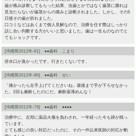
歯が痛み診察してもらった結果、虫歯とかではなく歯茎に腫れは
見当たらないが歯茎からの痛みと診断されました。しかし、その5
日後その歯が折れました。
口コミなどはあくまで個人見解なので、治療を任す際はしっかり
話し合い判断する方がいいと思いました。歯は一生ものなのでと
てもショックです。
[沖縄県2012年-81] ●●歯科 こまり
排水口が臭かったです。行きたくないです。
[沖縄県2012年-80] ●●歯科 せい
「痛かったら左手上げてくださいね」最後まで手が下ろせなかっ
た。2回も麻酔したのにだ。麻酔薬薄めんな！
[沖縄県2012年-79] ●●歯科 ●●●●
治療中に、左頬に薬品火傷を負わされ、一年経った今も跡が残っ
ています。
とても感じの良い対応だったのに、その一件以来医師の対応が豹