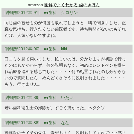
amazon
図解でよくわかる 歯のきほん
[沖縄県2012年-91] ●●歯科 クロリン
同じ歯の被せものが何度も取れてしまうと、噂で聞きました。正
直な気持ち、行きたくない歯医者です。待ち時間がないのもそれ
だけ、人気がないですよね。
[沖縄県2012年-90] ●●歯科 kiki
口コミを見て伺いました。忙しいのは、分かりますが初診で行っ
たのにもかかわらず、何の説明もなく、初めにレントゲンを撮ら
れ治療を進める感じでした・・・・何の処置されたのも分からな
いので質問したら、めんどくさそうに説明されました・・・・・
もう、行きません。
[沖縄県2012年-89] ●●歯科 いたい
若い歯科衛生士の掃除が、すごく痛かった。ヘタクソ
[沖縄県2012年-88] ●●歯科 なな
勤務医のナイチの先生、愛想もよく、説明もしてくれていい感じ