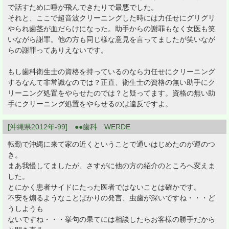
で話すために唾が飛んできたりで最悪でした。
それと、ここで超音波クリーニングした時には力任せにグリグリ
やられ歯茎が血だらけになった。助手からの謝罪もなく女医も笑
いながら謝罪。他の方も同じ様な意見を言ってましたが笑いなが
らの謝罪ってありえないです。
もし歯科衛生士の資格を持っているのなら力任せにクリーニング
するなんて非常識なのでは？正直、衛生士の資格の無い助手にク
リーニング処置をやらせたのでは？と疑ってます。資格の無い助
手にクリーニング処置をやらせるのは違反ですよ。
[沖縄県2012年-99] ●●歯科 WERDE
転勤で沖縄に来て家の近くということで通いはじめたのが運のつ
き。
まあ我慢してましたが、さすがに他の方の紹介のところへ変えま
した。
とにかく患者サイドにたった医者ではないことは確かです。
不安を煽るようなことばかりの発言、虫歯が深いですね・・・ど
うしようも
ないですね・・・挙句の果てには相談したらお客様の勝手だから