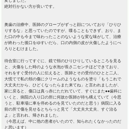
変しました。
絶対行かない方が良いです。
奥歯の治療中、医師のグローブがずっと顔についており「ひりひ
りするな」と思っていたのですが、喋ることもできず、おり、ま
た口の中も今まで味わったことのないような変な味がして、治療
が終わった後口をゆすいだら、口の内側の皮が火傷したようにべ
ろりとむけました。
待合室に行ってすぐに、鏡で頬のひりひりしているところを見る
と、火傷をした時のような水泡が長さ二センチほどできており、
それをすぐ受付の人に伝えると、医師とその受付のひとと二人、
大慌てで私の頬の傷にクリームのようなものを塗り「もうこれで
大丈夫だから、ひどくなったらまた来てね」と言われましたが、
家に戻ると、傷口は真っ赤にただれていて、すぐにまた●●歯科に
いくと、病院の入り口の所に何故か医師が待ち構えていて（今思
うと、駐車場に車を停めるのを見ていたのだと思う）病院に入る
前の所で傷を見せるとちらっと見て「大丈夫大丈夫、すぐ治る
よ」と言われ、帰されました。
（今思えば、中に他の患者がいたので、知られたくなかったのだ
と思います）