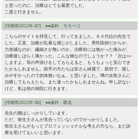
と思ったのに、治療はとても最悪でした。
二度と行きません。
[沖縄県2012年-87] ●●歯科 モモペコ
こちらのサイトを拝見して、行ってきました。６０代位の先生で
した。正直、治療が乱暴な感じがしました。男性医師だからか、
力加減なのか、繊細さが無いのか、治療前には無かった痛みが、
治療後しばらく痛かった。こんな物なのでしょうか？？「次は○○
しますよ」等の声掛けをしてもらえると、もうちょっと安心でき
たかもしれません。助手の方たちは皆さん綺麗で、親切で、親し
みやすかったので勿体無いなぁ。と思いました。噂の女医さんに
治療してもらえたら、また違ったかもしれませんね。申し訳ない
けど、私は他の病院に行きます。
[沖縄県2012年-86] ●●歯科 匿名
先生の腕はしっかりしています。
ただ、衛生士さんが見合っていないのでがっかりしました。
衛生士さんがもっとプロフェッショナルな考えの方なら、また診
療を受けてもいいと思います。