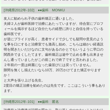
[沖縄県2012年-102] ●●歯科 MONKU
友人に勧められ子供の歯科矯正に通いました。
夫婦２人が歯科医師で治療にあたっていますが、待合室にプロフ
ィールを掲示するほど自分たちの経歴に誇りと自信を持っている
歯科医です。
が逆にプライドが高く、患者サイドで少しでも疑問や意見のよう
な事を口にすると治療室でも激高し始め、こちらは細かい経過説
明を聞きたいだけなのに文句があるのかとでもいうように早口の
関西弁でまくしたてます。歯科矯正は途中で止める事も出来ませ
んし通っていましたがこの前これで終了ですと言われました。
２年前の一度は綺麗になった歯並びには戻っていません。
隙間を無くし揃えたいなら10万、20万かけてまた矯正やります
か！
と大声を張り上げる先生。
2度目の矯正治療を勧めたのは先生です。ここはこういう事もあり
ます。
[沖縄県2012年-101] ●●歯科 匿名