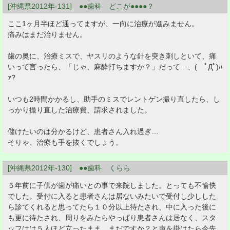
[沖縄県2012年-131] ●●歯科 どこが●●●●？
ここ1ヶ月半ほど通ってますが、一向に治療が進みません。
痛みはまだ治りません。
歯の奥に、治療ミスで、ヤスリのような針を突き刺しといて、痛
いって言ったら、「じゃ、麻酔打ちますか？」だって…、( ﾟДﾟ)ﾊ
ｧ?
いつも2時間かかるし、助手のミスでレントゲン撮り直したら、し
っかり撮り直した治療費、請求されました。
儲けたいのは分かるけど、患者さん入れ過ぎ…
そりゃ、治療も手を抜くでしょう。
[沖縄県2012年-130] ●●歯科 くらら
５年前に子供が歯が痛いとの事で来院しました。とっても不愉快
でした。受付に入ると患者さんは居ないみたいで受付し少しした
ら診てくれると思ってたら１０分以上待たされ、中に入った後に
も更に待たされ、周りをみたらやっぱり患者さんは居なく、スタ
ッフはは５人ほど立ったまま。まだですか？と声を掛けたら今先