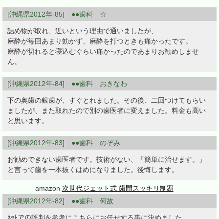
[沖縄県2012年-85] ●●歯科 ☆
詰め物が取れ、近いという理由で通いましたが、
麻酔が毎回あまり効かず、麻酔を打つときも痛かったです。
麻酔が切れると寝込むぐらい痛かったのであまりお勧めしませ
ん。
[沖縄県2012年-84] ●●歯科 おきなわ
下の奥歯の銀歯が、すぐとれました。その後、二回つけてもらい
ましたが、また取れたので別の歯医者に変えました。料金も高い
と思います。
[沖縄県2012年-83] ●●歯科 のぞみ
お勧めできない歯医者です。技術がない、「簡単に治せます。」
と言って歯を一本抜くはめになりました。後悔します。
amazon
次世代ジェット式 歯間スッキリ制覇
[沖縄県2012年-82] ●●歯科 何故
ﾈｯﾄでの評判を参考にこちらにお任せする事に決めました。