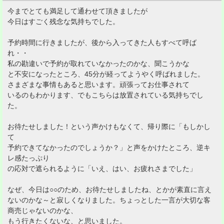
今までとても満足して通わせて頂きましたが
今日はすごく残念な気持ちでした。
予約時間に行きましたが、後から入ってきた人もすべて呼ば
れ・・
私の勘違いで予約が取れていなかったのかな、聞こうかな
と不安になったところ、45分が経ってようやく呼ばれました。
さまざまな事情もあると思います。頑張ってお仕事されて
いるのもわかります、でもこちらは放置されている気持ちでし
た。
お待たせしました！という声かけもなくて、帰り際に「もしかし
て
予約できてなかったのでしょうか？」と声をかけたところ、逆キ
レ感たっぷり
の応対で遮られるように「いえ、はい、お疲れさまでした」
なぜ、今日は○○のため、お待たせしましたね、とかが素直に言え
ないのかな～と寂しくなりました。ちょっとした一言が大切な客
商売じゃないのかな、
もう行きたくないな、と思いました。