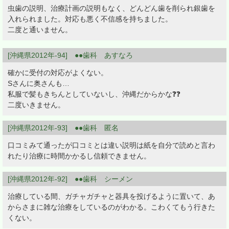
虫歯の説明、治療計画の説明もなく、どんどん歯を削られ銀歯を
入れられました。対応も悪く不信感を持ちました。
二度と通いません。
[沖縄県2012年-94] ●●歯科 あすなろ
確かに受付の対応がよくない。
Sさんに奥さんも…
私服で髪もきちんとしていないし、沖縄だからかな❓❓
二度いきません。
[沖縄県2012年-93] ●●歯科 匿名
口コミみて通ったが口コミとは違い説明は紙を自分で読めと言わ
れたり治療に時間かかるし信頼できません。
[沖縄県2012年-92] ●●歯科 シーメン
治療している間、ガチャガチャと器具を投げるように置いて、あ
からさまに雑な治療をしているのがわかる。こわくてもう行きた
くない。