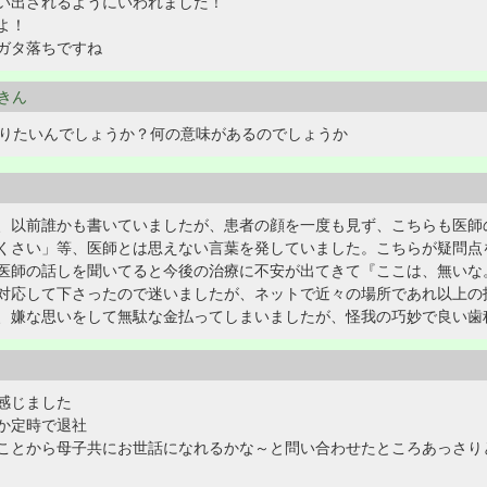
い出されるようにいわれました！
よ！
ガタ落ちですね
いきん
なりたいんでしょうか？何の意味があるのでしょうか
以前誰かも書いていましたが、患者の顔を一度も見ず、こちらも医師
くさい」等、医師とは思えない言葉を発していました。こちらが疑問点
医師の話しを聞いてると今後の治療に不安が出てきて『ここは、無いな
対応して下さったので迷いましたが、ネットで近々の場所であれ以上の
、嫌な思いをして無駄な金払ってしまいましたが、怪我の巧妙で良い歯
感じました
か定時で退社
ことから母子共にお世話になれるかな～と問い合わせたところあっさり