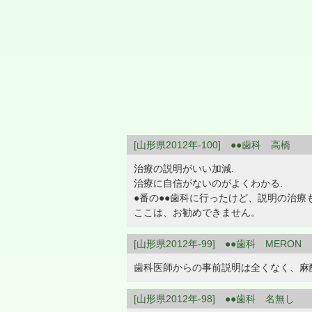
[山形県2012年-100] ●●歯科 高橋
治療の説明がいい加減.
治療に自信がないのがよくわかる.
●番の●●歯科に行ったけど、説明の治
ここは、お勧めできません。
[山形県2012年-99] ●●歯科 MERON
歯科医師からの事前説明は全くなく、麻
[山形県2012年-98] ●●歯科 名無し