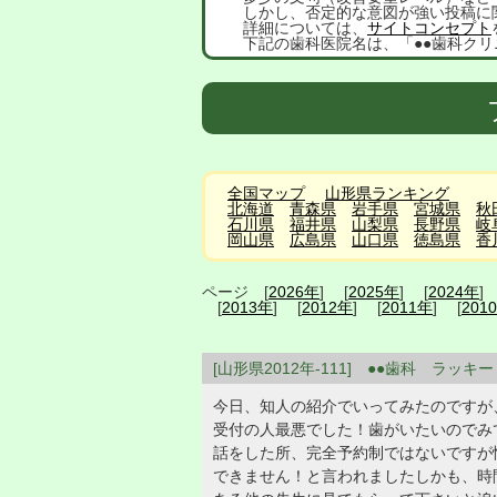
しかし、否定的な意図が強い投稿に
詳細については、
サイトコンセプト
下記の歯科医院名は、「●●歯科クリ
全国マップ
山形県ランキング
北海道
青森県
岩手県
宮城県
秋
石川県
福井県
山梨県
長野県
岐
岡山県
広島県
山口県
徳島県
香
ページ [
2026年
] [
2025年
] [
2024年
]
[
2013年
] [
2012年
] [
2011年
] [
201
[山形県2012年-111] ●●歯科 ラッキー
今日、知人の紹介でいってみたのですが
受付の人最悪でした！歯がいたいのでみ
話をした所、完全予約制ではないですが
できません！と言われましたしかも、時