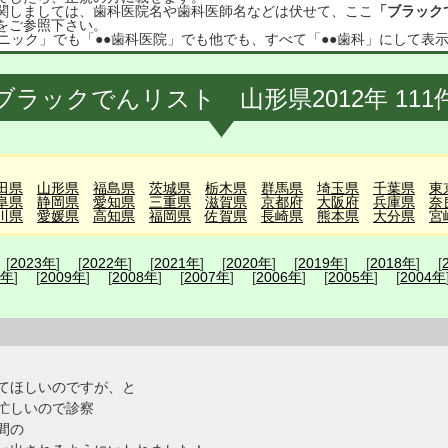
関しましては、歯科医院名や歯科医師名などは伏せて、ここ
「ブラック
をご参照下さい。
ニック」でも「●●歯科医院」でも他でも、すべて「●●歯科」にして表
ブラックでんリスト 山形県2012年 111
田県
山形県
福島県
茨城県
栃木県
群馬県
埼玉県
千葉県
東
阜県
静岡県
愛知県
三重県
滋賀県
京都府
大阪府
兵庫県
奈
川県
愛媛県
高知県
福岡県
佐賀県
長崎県
熊本県
大分県
宮
 [
2023年
] [
2022年
] [
2021年
] [
2020年
] [
2019年
] [
2018年
] [
0年
] [
2009年
] [
2008年
] [
2007年
] [
2006年
] [
2005年
] [
2004年
、
てほしいのですが、と
忙しいので診察
間の