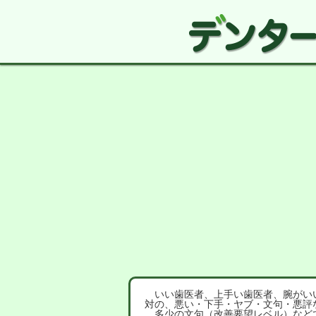
いい歯医者、上手い歯医者、腕がいい
対の、悪い・下手・ヤブ・文句・悪評
多少の文句（改善要望レベル）など