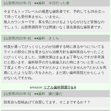
[山形県2021年-7] ●●歯科 今日行った者
今までもトップレベルの最悪な歯医者です。予約しても25分立っ
て待っても受付来ません。いません。
無人カウンターです。客を気にかけるような心がけなど皆無なの
でしょう。山形県酒田市では間違いなく過去最低な歯医者です。
[山形県2021年-6] ●●歯科 さくら
何度か通ってびっくりしたのが治療する時に座るやつについてる
ライトの部分に肘を置きながら治療方針を歯科医自らやったこと
にびっくりしました。治療次第はまぁまぁ丁寧なんですが非常識
だと思います。歯科助手の方も銀歯入れた時にきついと言ったら
丁度よく作ってあるんですがとかよくわかりませんか?とか人を馬
鹿にしたような言い方をされた。まだ若い歯科医院だからしょう
がないんですかね。
amazon
リアル歯科開業Q＆A
[山形県2021年-5] ●●歯科 嫌だ嫌だ
院長自ら投稿あげて自賛してます。そこまでするか？？