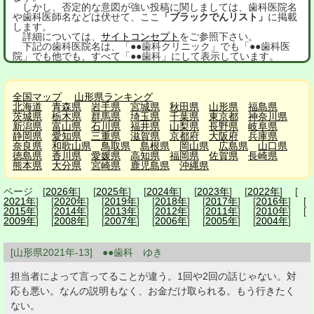
しかし、否定的な意図が強い投稿に関しましては、歯科医院名
や歯科医師名などは伏せて、ここ
「ブラックでんリスト」
に掲載
します。
詳細については、
サイトコンセプト
をご参照下さい。
下記の歯科医院名は、「●●歯科クリニック」でも「●●歯科医
院」でも他でも、すべて「●●歯科」にして表示しています。
全国マップ
山形県ランキング
北海道
青森県
岩手県
宮城県
秋田県
山形県
福島県
茨城県
栃木県
群馬県
埼玉県
千葉県
東京都
神奈川県
新潟県
富山県
石川県
福井県
山梨県
長野県
岐阜県
静岡県
愛知県
三重県
滋賀県
京都府
大阪府
兵庫県
奈良県
和歌山県
鳥取県
島根県
岡山県
広島県
山口県
徳島県
香川県
愛媛県
高知県
福岡県
佐賀県
長崎県
熊本県
大分県
宮崎県
鹿児島県
沖縄県
ページ [
2026年
] [
2025年
] [
2024年
] [
2023年
] [
2022年
] [
2021年
] [
2020年
] [
2019年
] [
2018年
] [
2017年
] [
2016年
] [
2015年
] [
2014年
] [
2013年
] [
2012年
] [
2011年
] [
2010年
] [
2009年
] [
2008年
] [
2007年
] [
2006年
] [
2005年
] [
2004年
]
[山形県2021年-13] ●●歯科 ゆき
担当者によって言ってることが違う。1回や2回の話じゃない。対
応も悪い。なんの説明もなく、お金だけ取られる。もう行きたく
ない。