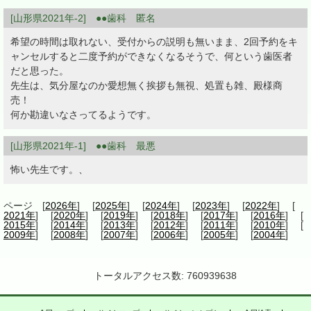
[山形県2021年-2] ●●歯科 匿名
希望の時間は取れない、受付からの説明も無いまま、2回予約をキ
ャンセルすると二度予約ができなくなるそうで、何という歯医者
だと思った。
先生は、気分屋なのか愛想無く挨拶も無視、処置も雑、殿様商
売！
何か勘違いなさってるようです。
[山形県2021年-1] ●●歯科 最悪
怖い先生です。、
ページ [
2026年
] [
2025年
] [
2024年
] [
2023年
] [
2022年
] [
2021年
] [
2020年
] [
2019年
] [
2018年
] [
2017年
] [
2016年
] [
2015年
] [
2014年
] [
2013年
] [
2012年
] [
2011年
] [
2010年
] [
2009年
] [
2008年
] [
2007年
] [
2006年
] [
2005年
] [
2004年
]
トータルアクセス数: 760939638