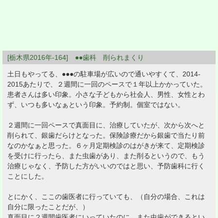
[栃木県2016年-164] ●●歯科 削られまくり
土日もやってる、●●●の駐車場が広いので通いやすくて、2014-
2015あたりで、２週間に一回のペースで１年以上かかっていた。
患者さんは多い印象。小さな子どもから社会人、男性、女性とわ
ず、いつも多いなぁという印象。予約制。個室ではない。
２週間に一回ペースで真面目に、治療していたが、次から次へと
削られて、銀歯だらけとなった。保険診療だから銀歯で当たり前
なのかなぁと思った。６ヶ月定期検診のはがきが来て、定期検診
を受けに行ったら、また虫歯があり、また削るというので、もう
治療じゃなく、予防した方がいいのではと思い、予防歯科に行く
ことにした。
とにかく、ここの歯医者に行っていても、（自分の場合、これは
自分に限ったことだが、）
真面目に２週間歯医者にいっていたのに、また虫歯ができるとい