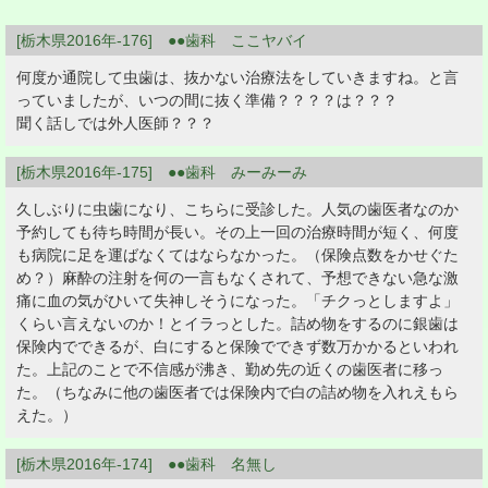
[栃木県2016年-176] ●●歯科 ここヤバイ
何度か通院して虫歯は、抜かない治療法をしていきますね。と言
っていましたが、いつの間に抜く準備？？？？は？？？
聞く話しでは外人医師？？？
[栃木県2016年-175] ●●歯科 みーみーみ
久しぶりに虫歯になり、こちらに受診した。人気の歯医者なのか
予約しても待ち時間が長い。その上一回の治療時間が短く、何度
も病院に足を運ばなくてはならなかった。（保険点数をかせぐた
め？）麻酔の注射を何の一言もなくされて、予想できない急な激
痛に血の気がひいて失神しそうになった。「チクっとしますよ」
くらい言えないのか！とイラっとした。詰め物をするのに銀歯は
保険内でできるが、白にすると保険でできず数万かかるといわれ
た。上記のことで不信感が沸き、勤め先の近くの歯医者に移っ
た。（ちなみに他の歯医者では保険内で白の詰め物を入れえもら
えた。）
[栃木県2016年-174] ●●歯科 名無し