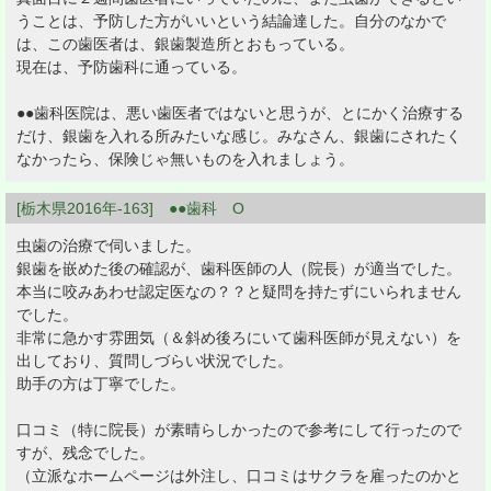
うことは、予防した方がいいという結論達した。自分のなかで
は、この歯医者は、銀歯製造所とおもっている。
現在は、予防歯科に通っている。
●●歯科医院は、悪い歯医者ではないと思うが、とにかく治療する
だけ、銀歯を入れる所みたいな感じ。みなさん、銀歯にされたく
なかったら、保険じゃ無いものを入れましょう。
[栃木県2016年-163] ●●歯科 O
虫歯の治療で伺いました。
銀歯を嵌めた後の確認が、歯科医師の人（院長）が適当でした。
本当に咬みあわせ認定医なの？？と疑問を持たずにいられません
でした。
非常に急かす雰囲気（＆斜め後ろにいて歯科医師が見えない）を
出しており、質問しづらい状況でした。
助手の方は丁寧でした。
口コミ（特に院長）が素晴らしかったので参考にして行ったので
すが、残念でした。
（立派なホームページは外注し、口コミはサクラを雇ったのかと