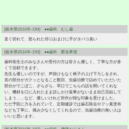
[栃木県2016年-194] ●●歯科 むし歯
直ぐ切れて、怒られた😢⤵⤵おまけに手がタバコ臭い
[栃木県2016年-193] ●●歯科 匿名希望
歯科衛生士のみなさんや受付の方は皆さん優しく、丁寧な方が多
くて信頼できます。
先生も優しいのですが、声掛けもなく椅子の上げ下ろしをされ、
首の部分がガクッとなること数回、虫歯治療で詰めていただいた
部分がでこぼこ、ざらざら、早口でこちらの話を聞いてくれな
い、機材を口に入れたまま話しかけ返事がないまま自己完結して
しまう……など、優しいけれど所作が雑な印象を受けました。
ただ予防に力を入れていて、定期健診では歯石除去やフッ素塗布
なども丁寧に、痛み少なくしてくれるので、虫歯治療の無い人は
いいと思います。