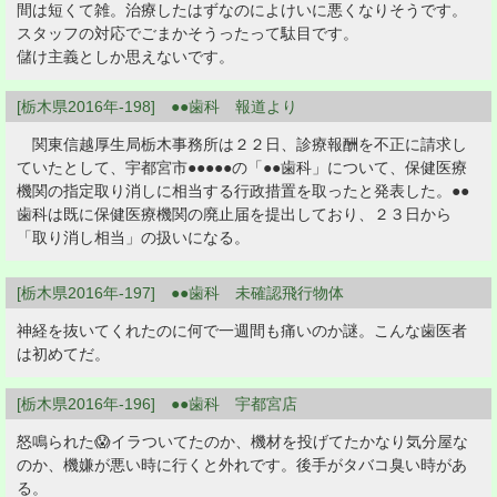
間は短くて雑。治療したはずなのによけいに悪くなりそうです。
スタッフの対応でごまかそうったって駄目です。
儲け主義としか思えないです。
[栃木県2016年-198] ●●歯科 報道より
関東信越厚生局栃木事務所は２２日、診療報酬を不正に請求し
ていたとして、宇都宮市●●●●●の「●●歯科」について、保健医療
機関の指定取り消しに相当する行政措置を取ったと発表した。●●
歯科は既に保健医療機関の廃止届を提出しており、２３日から
「取り消し相当」の扱いになる。
[栃木県2016年-197] ●●歯科 未確認飛行物体
神経を抜いてくれたのに何で一週間も痛いのか謎。こんな歯医者
は初めてだ。
[栃木県2016年-196] ●●歯科 宇都宮店
怒鳴られた😱イラついてたのか、機材を投げてたかなり気分屋な
のか、機嫌が悪い時に行くと外れです。後手がタバコ臭い時があ
る。