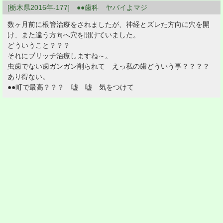
[栃木県2016年-177] ●●歯科 ヤバイよマジ
数ヶ月前に根管治療をされましたが、神経とズレた方向に穴を開
け、また違う方向へ穴を開けていました。
どういうこと？？？
それにブリッチ治療しますね～。
虫歯でない歯ガンガン削られて えっ私の歯どういう事？？？？
あり得ない。
●●町で最高？？？ 嘘 嘘 気をつけて