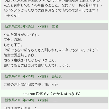
っぱいの人気歯科医院っうのはその場の臨機応変な治療できない
んだと判断して行くのを辞めました。なにより、あの若い偉そう
なイケメンぶったやつの顔を見なくて済むので清々してます！
下手くそ！
[栃木県2016年-151] ●●歯科 匿名
やめたほうがいいです。
完全に営利。
しかも下手。
虫歯でもない歯をさんざん削られた末に今でも痛いんですが？
衛生士愛想無し多数。
唇を何度挟まれたかわかりません。
書いてあるのは自分で書いたんでしょうね。
[栃木県2016年-150] ●●歯科 会社員
麻酔の注射器が旧式で凄く痛かった
amazon
図解でよくわかる 歯のきほん
[栃木県2016年-149] ●●歯科 ……
口コミ見て行きました。