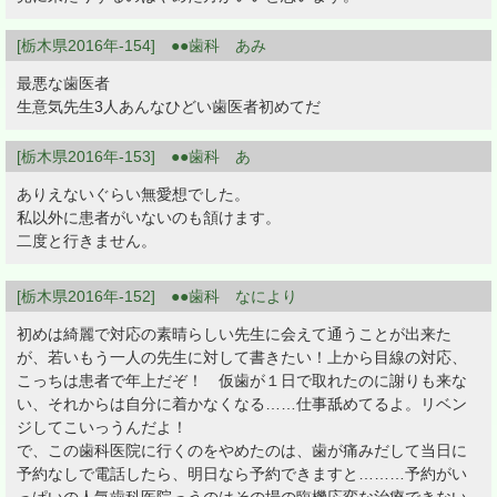
[栃木県2016年-154] ●●歯科 あみ
最悪な歯医者
生意気先生3人あんなひどい歯医者初めてだ
[栃木県2016年-153] ●●歯科 あ
ありえないぐらい無愛想でした。
私以外に患者がいないのも頷けます。
二度と行きません。
[栃木県2016年-152] ●●歯科 なにより
初めは綺麗で対応の素晴らしい先生に会えて通うことが出来た
が、若いもう一人の先生に対して書きたい！上から目線の対応、
こっちは患者で年上だぞ！ 仮歯が１日で取れたのに謝りも来な
い、それからは自分に着かなくなる……仕事舐めてるよ。リベン
ジしてこいっうんだよ！
で、この歯科医院に行くのをやめたのは、歯が痛みだして当日に
予約なしで電話したら、明日なら予約できますと………予約がい