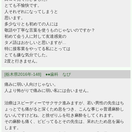
とても不愉快です。
人それぞれになってしまうと
思います。
多少なりとも初めての人には
敬語や丁寧な言葉を使うものじゃないのですか？
初めて会う人に対して友達感覚の
タメ語はおかしいと思いますが…
特に接客業をやってる私にとっては
とても嫌な気分でした。
2度と行きません。
[栃木県2016年-148] ●●歯科 なぴ
痛みに弱い人向けじゃない。
人より怖がりで痛みに弱い私には合いません。
治療はスピーディーでサクサク進みますが、若い男性の先生はち
ょっとでも痛がると深くため息をつき、こんな事じゃ普通麻酔し
ないんですけどね。と捨ぜりふを吐き麻酔をしてくれます。
その麻酔も痛く、ビビってるとその先生は、呆れたため息を漏ら
します。