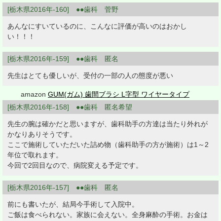
[栃木県2016年-160] ●●歯科 菅野
あんなにすいているのに、こんなに評価が高いのはおかし
い！！！
[栃木県2016年-159] ●●歯科 匿名
先生はとても優しいが、受付の一部の人の態度が悪い
amazon
GUM(ガム) 歯間ブラシ L字型 ワイヤータイプ
[栃木県2016年-158] ●●歯科 匿名希望
先生の腕は確かだと思いますが、歯科助手の方達は当たり外れが
かなりありそうです。
ここで施術していただいた詰め物（歯科助手の方が施術）は1～2
年位で取れます。
今回で2回目なので、病院変える予定です。
[栃木県2016年-157] ●●歯科 匿名
前にも書いたが、結局今手術して入院中。
ご飯は食べられない。家族に会えない。全身麻酔の手術。お金は