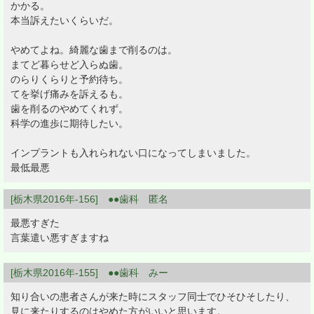
かかる。
本当訴えたいくらいだ。
やめてよね。綺麗な歯まで削るのは。
まてど暮らせど入らぬ歯。
のらりくらりと予約待ち。
てを挙げ痛みを訴えるも。
歯を削るのやめてくれず。
科学の進歩に期待したい。
インプラントも入れられない口になってしまいました。
最低最悪
[栃木県2016年-156] ●●歯科 匿名
最悪すぎた
言葉遣い悪すぎますね
[栃木県2016年-155] ●●歯科 みー
知り合いの患者さんが来た時にスタッフ同士でひそひそしたり、
見に来たりするのはやめた方がいいと思います。