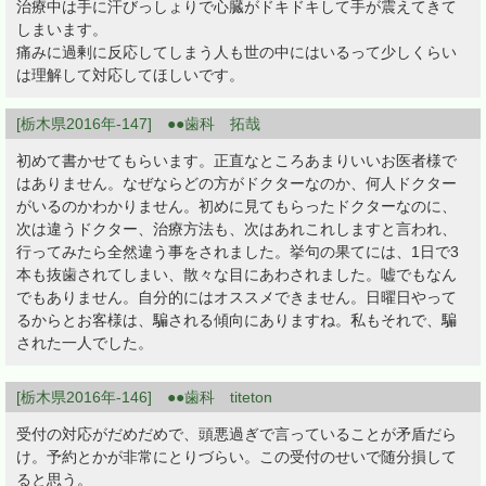
治療中は手に汗びっしょりで心臓がドキドキして手が震えてきて
しまいます。
痛みに過剰に反応してしまう人も世の中にはいるって少しくらい
は理解して対応してほしいです。
[栃木県2016年-147] ●●歯科 拓哉
初めて書かせてもらいます。正直なところあまりいいお医者様で
はありません。なぜならどの方がドクターなのか、何人ドクター
がいるのかわかりません。初めに見てもらったドクターなのに、
次は違うドクター、治療方法も、次はあれこれしますと言われ、
行ってみたら全然違う事をされました。挙句の果てには、1日で3
本も抜歯されてしまい、散々な目にあわされました。嘘でもなん
でもありません。自分的にはオススメできません。日曜日やって
るからとお客様は、騙される傾向にありますね。私もそれで、騙
された一人でした。
[栃木県2016年-146] ●●歯科 titeton
受付の対応がだめだめで、頭悪過ぎで言っていることが矛盾だら
け。予約とかが非常にとりづらい。この受付のせいで随分損して
ると思う。