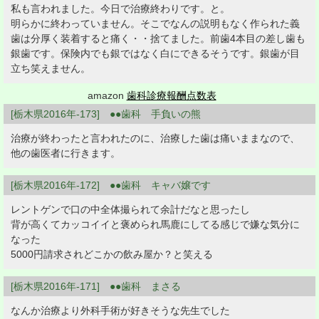
私も言われました。今日で治療終わりです。と。
明らかに終わっていません。そこでなんの説明もなく作られた義
歯は分厚く装着すると痛く・・捨てました。前歯4本目の差し歯も
銀歯です。保険内でも銀ではなく白にできるそうです。銀歯が目
立ち笑えません。
amazon
歯科診療報酬点数表
[栃木県2016年-173] ●●歯科 手負いの熊
治療が終わったと言われたのに、治療した歯は痛いままなので、
他の歯医者に行きます。
[栃木県2016年-172] ●●歯科 キャバ嬢です
レントゲンで口の中全体撮られて余計だなと思ったし
背が高くてカッコイイと褒められ馬鹿にしてる感じで嫌な気分に
なった
5000円請求されどこかの飲み屋か？と笑える
[栃木県2016年-171] ●●歯科 まさる
なんか治療より外科手術が好きそうな先生でした