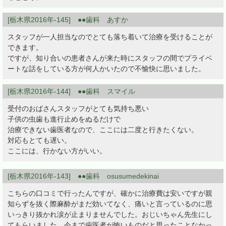
[栃木県2016年-145] ●●歯科 あすか
スタッフが一人担当なのでとても落ち着いて治療を受けることが
できます。
ですが、知り合いの患者さんが来た時にスタッフの間でプライベ
ートな話をしている方が何人かいたので不愉快に思いました。
[栃木県2016年-144] ●●歯科 スマイル
受付のおばさんスタッフがとても気持ち悪い
子供の虫歯も進行止めをぬるだけで
治療できない歯医者なので、ここには二度と行きたくない。
対応もとても遅い。
ここには、行かない方がいい。
[栃木県2016年-143] ●●歯科 osusumedekinai
こちらの口コミで行ったんですが、確かに治療費は安いですが親
知らずを抜く際麻酔がまだ効いてなく、痛いと言っているのに思
いっきり抜かれ涙が止まりませんでした。おじいちゃん先生にし
てもらいました。今まで歯医者が怖いものだと思ったことなかっ