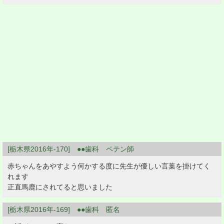
[栃木県2016年-170] ●●歯科 ペテン師
赤ちゃんをあやすよう何かする度に先生が優しい言葉を掛けてく
れます
正直馬鹿にされてると思いました
[栃木県2016年-169] ●●歯科 匿名