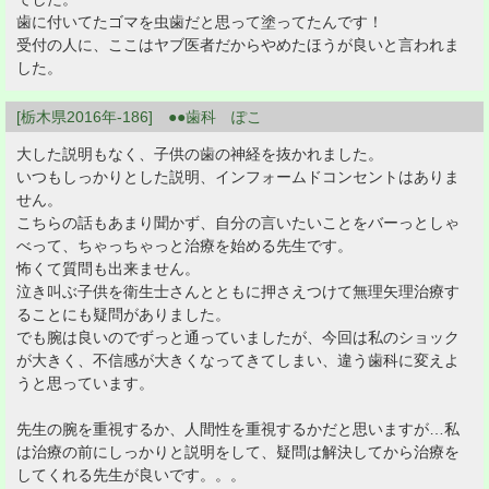
歯に付いてたゴマを虫歯だと思って塗ってたんです！
受付の人に、ここはヤブ医者だからやめたほうが良いと言われま
した。
[栃木県2016年-186] ●●歯科 ぽこ
大した説明もなく、子供の歯の神経を抜かれました。
いつもしっかりとした説明、インフォームドコンセントはありま
せん。
こちらの話もあまり聞かず、自分の言いたいことをバーっとしゃ
べって、ちゃっちゃっと治療を始める先生です。
怖くて質問も出来ません。
泣き叫ぶ子供を衛生士さんとともに押さえつけて無理矢理治療す
ることにも疑問がありました。
でも腕は良いのでずっと通っていましたが、今回は私のショック
が大きく、不信感が大きくなってきてしまい、違う歯科に変えよ
うと思っています。
先生の腕を重視するか、人間性を重視するかだと思いますが…私
は治療の前にしっかりと説明をして、疑問は解決してから治療を
してくれる先生が良いです。。。