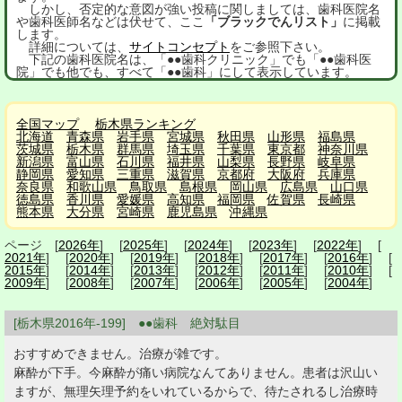
しかし、否定的な意図が強い投稿に関しましては、歯科医院名
や歯科医師名などは伏せて、ここ
「ブラックでんリスト」
に掲載
します。
詳細については、
サイトコンセプト
をご参照下さい。
下記の歯科医院名は、「●●歯科クリニック」でも「●●歯科医
院」でも他でも、すべて「●●歯科」にして表示しています。
全国マップ
栃木県ランキング
北海道
青森県
岩手県
宮城県
秋田県
山形県
福島県
茨城県
栃木県
群馬県
埼玉県
千葉県
東京都
神奈川県
新潟県
富山県
石川県
福井県
山梨県
長野県
岐阜県
静岡県
愛知県
三重県
滋賀県
京都府
大阪府
兵庫県
奈良県
和歌山県
鳥取県
島根県
岡山県
広島県
山口県
徳島県
香川県
愛媛県
高知県
福岡県
佐賀県
長崎県
熊本県
大分県
宮崎県
鹿児島県
沖縄県
ページ [
2026年
] [
2025年
] [
2024年
] [
2023年
] [
2022年
] [
2021年
] [
2020年
] [
2019年
] [
2018年
] [
2017年
] [
2016年
] [
2015年
] [
2014年
] [
2013年
] [
2012年
] [
2011年
] [
2010年
] [
2009年
] [
2008年
] [
2007年
] [
2006年
] [
2005年
] [
2004年
]
[栃木県2016年-199] ●●歯科 絶対駄目
おすすめできません。治療が雑です。
麻酔が下手。今麻酔が痛い病院なんてありません。患者は沢山い
ますが、無理矢理予約をいれているからで、待たされるし治療時