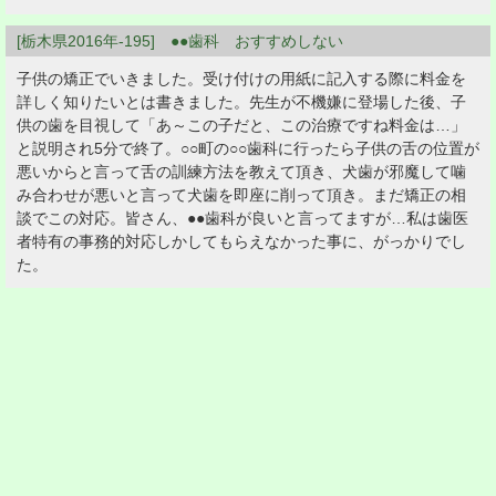
[栃木県2016年-195] ●●歯科 おすすめしない
子供の矯正でいきました。受け付けの用紙に記入する際に料金を
詳しく知りたいとは書きました。先生が不機嫌に登場した後、子
供の歯を目視して「あ～この子だと、この治療ですね料金は…」
と説明され5分で終了。○○町の○○歯科に行ったら子供の舌の位置が
悪いからと言って舌の訓練方法を教えて頂き、犬歯が邪魔して噛
み合わせが悪いと言って犬歯を即座に削って頂き。まだ矯正の相
談でこの対応。皆さん、●●歯科が良いと言ってますが…私は歯医
者特有の事務的対応しかしてもらえなかった事に、がっかりでし
た。