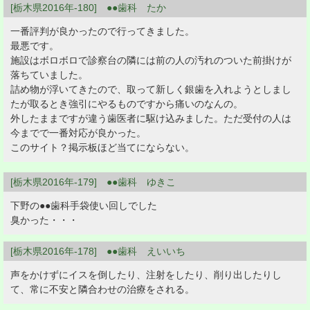
[栃木県2016年-180] ●●歯科 たか
一番評判が良かったので行ってきました。
最悪です。
施設はボロボロで診察台の隣には前の人の汚れのついた前掛けが
落ちていました。
詰め物が浮いてきたので、取って新しく銀歯を入れようとしまし
たが取るとき強引にやるものですから痛いのなんの。
外したままですが違う歯医者に駆け込みました。ただ受付の人は
今までで一番対応が良かった。
このサイト？掲示板ほど当てにならない。
[栃木県2016年-179] ●●歯科 ゆきこ
下野の●●歯科手袋使い回しでした
臭かった・・・
[栃木県2016年-178] ●●歯科 えいいち
声をかけずにイスを倒したり、注射をしたり、削り出したりし
て、常に不安と隣合わせの治療をされる。