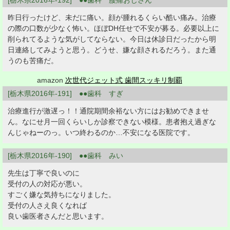
[栃木県2016年-192] ●●歯科 腰痛おじさん
昨日行ったけど、未だに痛い。顔が腫れるくらい酷い痛み。治療
の際の口数が少なく怖い。ほぼDH任せで不安が募る。必要以上に
削られてるような気がしてならない。今日は休診日だったから明
日連絡してみようと思う。どうせ、嫌な顔されるだろう。また通
うのも苦痛だ。
amazon
次世代ジェット式 歯間スッキリ制覇
[栃木県2016年-191] ●●歯科 すぎ
治療進行が激遅っ！！通院期間余裕ない方にはお勧めできませ
ん。なにせ月一回くらいしか診察できない模様。患者抱え過ぎな
んじゃねーのっ。いつ終わるのか…不安になる医院です。
[栃木県2016年-190] ●●歯科 みい
先生は丁寧で良いのに
受付の人の対応が悪い。
すごく嫌な気持ちになりました。
受付の人さえ良くなれば
良い歯医者さんだと思います。