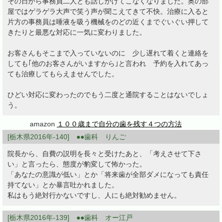
その日から事務員二人とも話しかけてこなくなりました。奥の部
屋ではゲラゲラ大声で笑う声が聞こえてきて不快。治療に入ると
片方の事務員は唾液を吸う機械をのどの近くまでぐいぐい押して
きたりと最悪な対応に一気に変わりました。
お客さんもそこまで入っていないのに 少し遅れて着くと連絡を
しても｢他のお客さんがいますから｣と言われ 予約を入れてあっ
ても治療してもらえませんでした。
ひどい対応に変わったのでもう二度と通院することはないでしょ
う。
amazon
１００歳まで自分の歯を残す４つの方法
[栃木県2016年-140] ●●歯科 りんご
院長から、自費の説明を長々と受けたあと、「考えさせて下さ
い」と言ったら、態度が豹変して怖かった。
「あなたの意識が低い」とか「将来歯が全部ダメになっても責任
持てない」とか暴言吐かれました。
私はもう絶対行かないですし、人にも絶対勧めません。
[栃木県2016年-139] ●●歯科 オー江戸