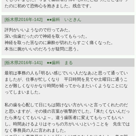
たのに初めて恐怖心を抱きました。残念です。
[栃木県2016年-142] ●●歯科 いときん
評判がいいようなので行ってみた。
深い虫歯だったので神経を取ってもらった。
神経を取った筈なのに麻酔が切れたらすごく痛くなった。
本当に腕がいいのだろうが疑問に思う。
[栃木県2016年-141] ●●歯科 まる
最初は事務の人も｢明るい感じでいい人だなあ｣と思って通ってい
ましたが、仕事が忙しくなり 平日時間を見てや土曜日に通うこ
とが難しくなりかなり時間が経ってからまたいくようなことにな
ってしまいました。
私の歯を心配して日にちは開けない方がいいと言ってくれたのだ
と思いますが、その後の言葉が衝撃的でした。｢来たくないんだっ
たら来なくてもいいよ～。違う歯医者に変えてもらってもいい
し。時間あけるよりはそっちの方がいい｣ということを 先生では
なく事務員の人に言われました。