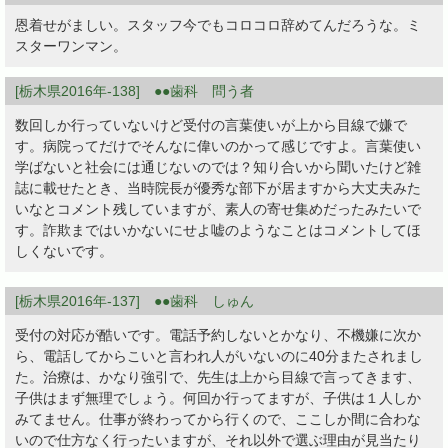
恩着せがましい。スタッフ今でもコロコロ辞めてんだろうな。ミ
スターワンマン。
[栃木県2016年-138] ●●歯科 問う者
数回しか行っていないけど受付の言葉使いが上から目線で嫌で
す。病院ってだけでそんなに偉いのかって感じですよ。言葉使い
学ばないと社会には通じないのでは？知り合いから聞いたけど雑
誌に載せたとき、当時院長が優秀な部下が居ますから大丈夫みた
いなとコメント残していますが、素人の寄せ集めだったみたいで
す。詐欺まではいかないにせよ嘘のようなことはコメントしてほ
しくないです。
[栃木県2016年-137] ●●歯科 しゅん
受付の対応が酷いです。電話予約しないとかなり、不機嫌に次か
ら、電話してからこいと言われ人がいないのに40分またされまし
た。治療は、かなり強引で、先生は上から目線で言ってきます、
子供はまず無理でしょう。何回か行ってますが、子供は１人しか
みてません。仕事が終わってから行くので、ここしか間に合わな
いので仕方なく行ったいますが、それ以外で選ぶ理由が見当たり