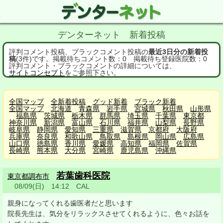
デンターネット 新着投稿
評判コメント投稿、ブラックコメント投稿の
最近3日分の新着投
稿
(3件)です。掲載待ちコメント数：0 掲載待ち登録医院数：0
評判コメント・ブラックコメントの詳細については、
サイトコンセプト
をご参照下さい。
全国マップ
全新着投稿
グッド新着
ブラック新着
全国マップ
北海道
青森県
岩手県
宮城県
秋田県
山形県
福島県
茨城県
栃木県
群馬県
埼玉県
千葉県
東京都
神奈川県
新潟県
富山県
石川県
福井県
山梨県
長野県
岐阜県
静岡県
愛知県
三重県
滋賀県
京都府
大阪府
兵庫県
奈良県
和歌山県
鳥取県
島根県
岡山県
広島県
山口県
徳島県
香川県
愛媛県
高知県
福岡県
佐賀県
長崎県
熊本県
大分県
宮崎県
鹿児島県
沖縄県
若葉歯科医院
東京都調布市
08/09(日) 14:12 CAL
親身になってくれる歯医者だと思います
院長先生は、気分をリラックスさせてくれるように、色々お話を