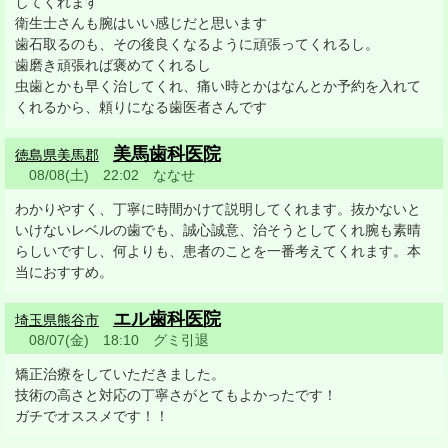
してくれます
衛生士さんも腕はいい感じだと思います
歯石取るのも、その後良くなるように頑張ってくれるし。
歯磨き頑張れば褒めてくれるし
虫歯とかも早く治してくれ、痛い時とかはなんとか予約を入れて
くれるから、頼りになる歯医者さんです
美馬歯科医院
徳島県美馬郡
08/08(土) 22:02 ななせ
わかりやすく、丁寧に時間かけて説明してくれます。抜かないと
いけないレベルの歯でも、誠心誠意、治そうとしてくれ腕も素晴
らしいですし、何よりも、患者のことを一番考えてくれます。本
当におすすめ。
エル歯科医院
埼玉県熊谷市
08/07(金) 18:10 グミ引退
矯正治療をしていただきました。
技術の高さと対応の丁寧さがとてもよかったです！
ガチでオススメです！！