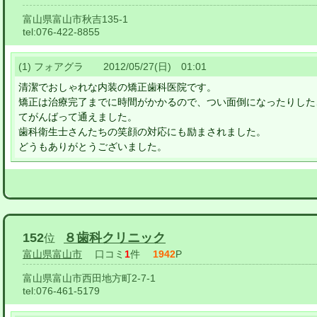
富山県富山市秋吉135-1
tel:
076-422-8855
(1) フォアグラ 2012/05/27(日) 01:01
清潔でおしゃれな内装の矯正歯科医院です。
矯正は治療完了までに時間がかかるので、つい面倒になったりした
てがんばって通えました。
歯科衛生士さんたちの笑顔の対応にも励まされました。
どうもありがとうございました。
152
８歯科クリニック
位
富山県富山市
口コミ
1
件
1942
P
富山県富山市西田地方町2-7-1
tel:
076-461-5179