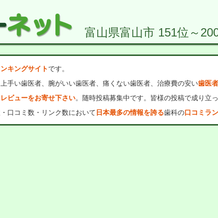
富山県富山市 151位～20
ランキングサイト
です。
、上手い歯医者、腕がいい歯医者、痛くない歯医者、治療費の安い
歯医
・レビューをお寄せ下さい
。随時投稿募集中です。皆様の投稿で成り立
数・口コミ数・リンク数において
日本最多の情報を誇る
歯科の
口コミラ