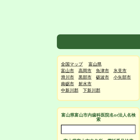
全国マップ
富山県
富山市
高岡市
魚津市
氷見市
滑川市
黒部市
砺波市
小矢部市
南砺市
射水市
中新川郡
下新川郡
富山県富山市
内
歯科医院名or法人名検
索