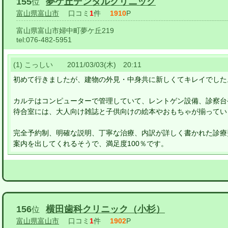
155
夢ケ丘デンタルクリニック
位
富山県富山市
口コミ
1
件
1910
P
富山県富山市婦中町夢ケ丘219
tel:
076-482-5951
(1) こっしい 2011/03/03(木) 20:11
初めて行きましたが、建物の外見・中身共に新しくてキレイでした
カルテはコンピューターで管理していて、レントゲン設備、診察台
待合室には、大人向け雑誌と子供向けの絵本やおもちゃが揃ってい
完全予約制、明確な説明、丁寧な治療、内訳が詳しく書かれた診療
案内を出してくれるそうで、満足度100％です。
156
横田歯科クリニック（小杉）
位
富山県富山市
口コミ
1
件
1902
P