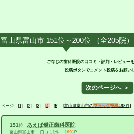
富山県富山市 151位～200位 （全205院）
ご存じの歯科医院の口コミ・評判・レビュー
投稿ボタンでコメント投稿をお願いし
次のページへ ＞
ページ
[1]
[2]
[3]
[4]
[5]
[富山県富山市の
ブラック投稿
498件]
151
あえば矯正歯科医院
位
富山県富山市
口コミ
1
件
1991
P