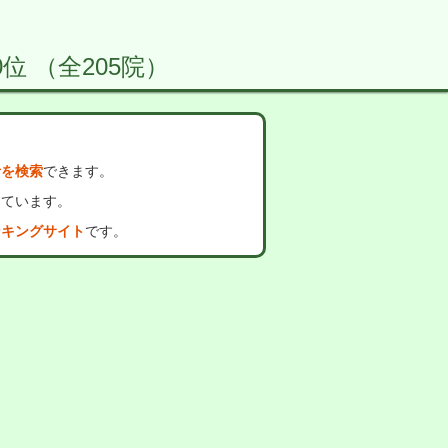
0位 （全205院）
者を検索
できます。
っています。
ンキングサイト
です。