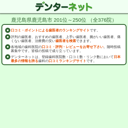
鹿児島県鹿児島市 201位～250位 （全376院）
口コミ・ポイントによる歯医者のランキングサイト
です。
評判の歯医者、おすすめの歯医者、上手い歯医者、腕がいい歯医者、痛
くない歯医者、治療費の安い
歯医者を検索
できます。
各地域の歯科医院の
口コミ・評判・レビューをお寄せ下さい
。随時投稿
募集中です。皆様の投稿で成り立っています。
デンターネットは、登録歯科医院数・口コミ数・リンク数において
日本
最多の情報を誇る
歯科の
口コミランキングサイト
です。