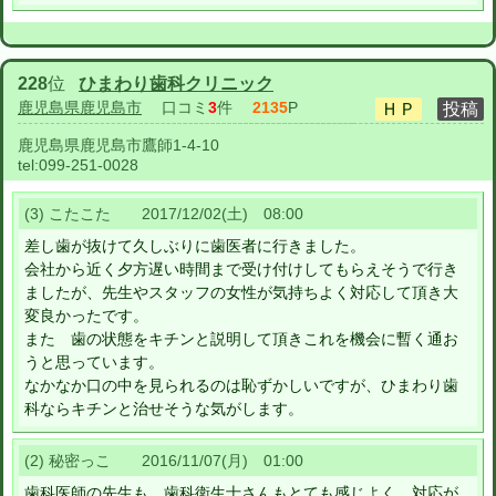
228
位
ひまわり歯科クリニック
鹿児島県鹿児島市
口コミ
3
件
2135
P
鹿児島県鹿児島市鷹師1-4-10
tel:
099-251-0028
(3) こたこた 2017/12/02(土) 08:00
差し歯が抜けて久しぶりに歯医者に行きました。
会社から近く夕方遅い時間まで受け付けしてもらえそうで行き
ましたが、先生やスタッフの女性が気持ちよく対応して頂き大
変良かったです。
また 歯の状態をキチンと説明して頂きこれを機会に暫く通お
うと思っています。
なかなか口の中を見られるのは恥ずかしいですが、ひまわり歯
科ならキチンと治せそうな気がします。
(2) 秘密っこ 2016/11/07(月) 01:00
歯科医師の先生も、歯科衛生士さんもとても感じよく、対応が