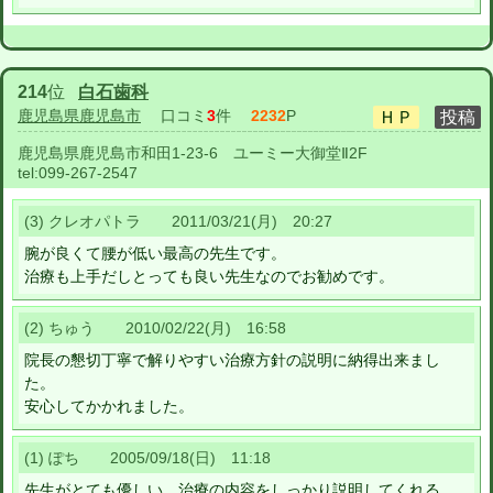
214
位
白石歯科
鹿児島県鹿児島市
口コミ
3
件
2232
P
鹿児島県鹿児島市和田1-23-6 ユーミー大御堂Ⅱ2F
tel:
099-267-2547
(3) クレオパトラ 2011/03/21(月) 20:27
腕が良くて腰が低い最高の先生です。
治療も上手だしとっても良い先生なのでお勧めです。
(2) ちゅう 2010/02/22(月) 16:58
院長の懇切丁寧で解りやすい治療方針の説明に納得出来まし
た。
安心してかかれました。
(1) ぽち 2005/09/18(日) 11:18
先生がとても優しい。治療の内容をしっかり説明してくれる。