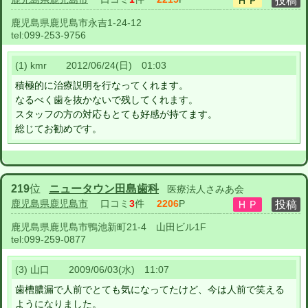
鹿児島県鹿児島市永吉1-24-12
tel:
099-253-9756
(1) kmr 2012/06/24(日) 01:03
積極的に治療説明を行なってくれます。
なるべく歯を抜かないで残してくれます。
スタッフの方の対応もとても好感が持てます。
総じてお勧めです。
219
位
ニュータウン田島歯科
医療法人さみあ会
鹿児島県鹿児島市
口コミ
3
件
2206
P
鹿児島県鹿児島市鴨池新町21-4 山田ビル1F
tel:
099-259-0877
(3) 山口 2009/06/03(水) 11:07
歯槽膿漏で人前でとても気になってたけど、今は人前で笑える
ようになりました。