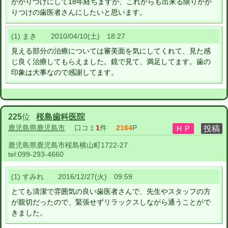
かかりつけにして18年経ちますが、これからも出来る限りかか
りつけの歯医者さんにしたいと思います。
(1) まき 2010/04/10(土) 18:27
見える部分の治療については審美面を気にしてくれて、見た感
じ良く治療してもらえました。鏡で見て、満足してます。歯の
印象は大事なので感謝してます。
225
位
桜島歯科医院
鹿児島県鹿児島市
口コミ
1
件
2164
P
鹿児島県鹿児島市桜島横山町1722-27
tel:
099-293-4660
(1) すみれ 2016/12/27(火) 09:59
とても清潔で雰囲気の良い歯医者さんで、先生やスタッフの方
が親切だったので、緊張せずリラックスしながら通うことがで
きました。