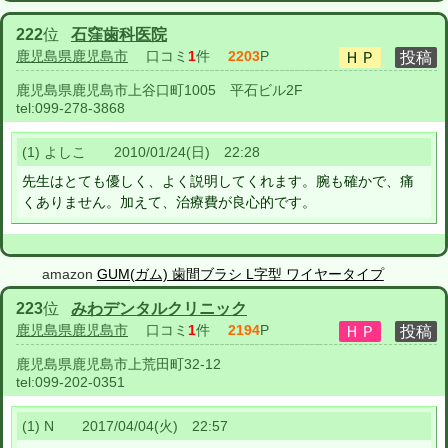
222
位
石窪歯科医院
鹿児島県鹿児島市
口コミ
1
件
2203
P
鹿児島県鹿児島市上谷口町1005 平石ビル2F
tel:
099-278-3868
(1) よしこ 2010/01/24(日) 22:28
先生はとても優しく、よく説明してくれます。腕も確かで、痛
くありません。加えて、治療費が良心的です。
amazon
GUM(ガム) 歯間ブラシ L字型 ワイヤータイプ
223
位
みわデンタルクリニック
鹿児島県鹿児島市
口コミ
1
件
2194
P
鹿児島県鹿児島市上荒田町32-12
tel:
099-202-0351
(1) N 2017/04/04(火) 22:57