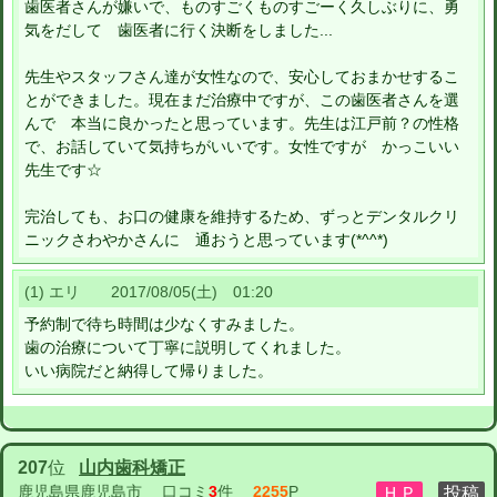
歯医者さんが嫌いで、ものすごくものすごーく久しぶりに、勇
気をだして 歯医者に行く決断をしました...
先生やスタッフさん達が女性なので、安心しておまかせするこ
とができました。現在まだ治療中ですが、この歯医者さんを選
んで 本当に良かったと思っています。先生は江戸前？の性格
で、お話していて気持ちがいいです。女性ですが かっこいい
先生です☆
完治しても、お口の健康を維持するため、ずっとデンタルクリ
ニックさわやかさんに 通おうと思っています(*^^*)
(1) エリ 2017/08/05(土) 01:20
予約制で待ち時間は少なくすみました。
歯の治療について丁寧に説明してくれました。
いい病院だと納得して帰りました。
207
位
山内歯科矯正
鹿児島県鹿児島市
口コミ
3
件
2255
P