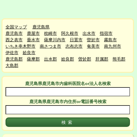
全国マップ
鹿児島県
鹿児島市
鹿屋市
枕崎市
阿久根市
出水市
指宿市
西之表市
垂水市
薩摩川内市
日置市
曽於市
霧島市
いちき串木野市
南さつま市
志布志市
奄美市
南九州市
伊佐市
姶良市
鹿児島郡
薩摩郡
出水郡
姶良郡
曽於郡
肝属郡
熊毛郡
大島郡
鹿児島県鹿児島市
内
歯科医院名or法人名検索
鹿児島県鹿児島市
内
住所or電話番号検索