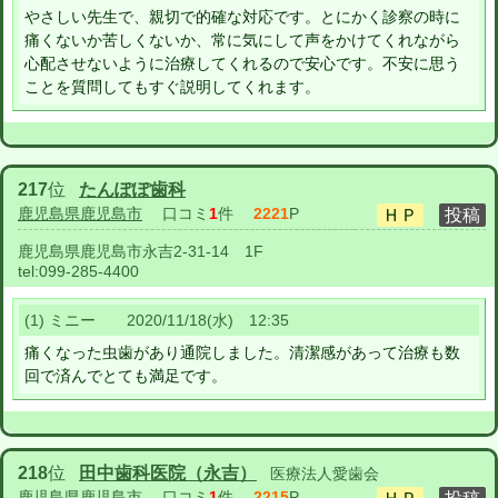
やさしい先生で、親切で的確な対応です。とにかく診察の時に
痛くないか苦しくないか、常に気にして声をかけてくれながら
心配させないように治療してくれるので安心です。不安に思う
ことを質問してもすぐ説明してくれます。
217
位
たんぽぽ歯科
鹿児島県鹿児島市
口コミ
1
件
2221
P
鹿児島県鹿児島市永吉2-31-14 1F
tel:
099-285-4400
(1) ミニー 2020/11/18(水) 12:35
痛くなった虫歯があり通院しました。清潔感があって治療も数
回で済んでとても満足です。
218
位
田中歯科医院（永吉）
医療法人愛歯会
鹿児島県鹿児島市
口コミ
1
件
2215
P