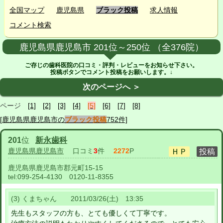
全国マップ
鹿児島県
ブラック投稿
求人情報
コメント検索
鹿児島県鹿児島市 201位～250位 （全376院）
ご存じの歯科医院の口コミ・評判・レビューをお知らせ下さい。
投稿ボタンでコメント投稿をお願いします。↓
次のページへ ＞
ページ
[1]
[2]
[3]
[4]
[5]
[6]
[7]
[8]
[鹿児島県鹿児島市の
ブラック投稿
752件]
201
位
新永歯科
鹿児島県鹿児島市
口コミ
3
件
2272
P
鹿児島県鹿児島市郡元町15-15
tel:
099-254-4130 0120-11-8355
(3) くまちゃん 2011/03/26(土) 13:35
先生もスタッフの方も、とても優しくて丁寧です。