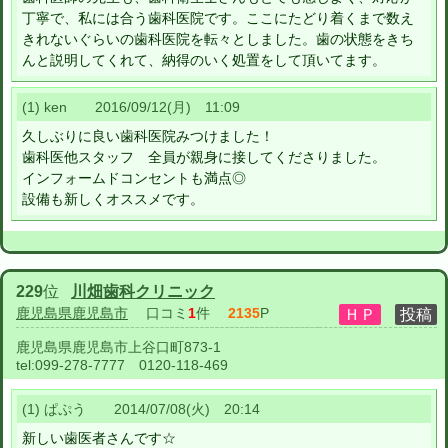
丁寧で、私には合う歯科医院です。ここにたどり着くまで数え
きれないぐらいの歯科医院を転々としました。歯の状態をきち
んと説明してくれて、納得のいく処置をして頂いてます。
(1) ken 2016/09/12(月) 11:09
久しぶりに良い歯科医院みつけました！
歯科医他スタッフ 全員が親身に接してくださりました。
インフォームドコンセントも満点◎
設備も新しくオススメです。
229
位
川畑歯科クリニック
鹿児島県鹿児島市
口コミ
1
件
2135
P
鹿児島県鹿児島市上谷口町873-1
tel:
099-278-7777 0120-118-469
(1) ぱぷう 2014/07/08(火) 20:14
新しい歯医者さんです☆