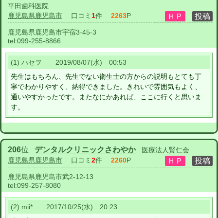
平田歯科医院
鹿児島県鹿児島市
口コミ
1
件
2263
P
鹿児島県鹿児島市宇宿3-45-3
tel:
099-255-8866
(1) ハセヲ 2019/08/07(水) 00:53
先生はもちろん、先生でない衛生士の方からの説明もとても丁
寧でわかりやすく、納得できました。きれいで雰囲気もよく、
通いやすかったです。またなにかあれば、ここに行くと思いま
す。
206
位
デンタルクリニックさわやか
医療法人賢仁会
鹿児島県鹿児島市
口コミ
2
件
2260
P
鹿児島県鹿児島市武2-12-13
tel:
099-257-8080
(2) mii* 2017/10/25(水) 20:23