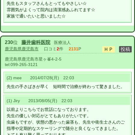
先生もスタッフさんもとってもやさしい☆
雰囲気がよくって院内は清潔感あふれてます☆
家族で通いたいと思いました☆
230
位
藤井歯科医院
医療法人
鹿児島県鹿児島市
口コミ
2
件
2131
P
鹿児島県鹿児島市星ヶ峯4-2-5
tel:
099-265-3121
(2) mee 2014/07/28(月) 22:03
先生の手さばきが早く 短時間で治療が終わって驚きました。
(1) Jiry 2013/08/05(月) 22:03
以前よりこちらでお世話になっております。
先生の優しい対応がとてもありがたいです。
虫歯もですが、状態の悪かった歯茎も、先生や衛生士さんのご
指導や定期的なスケーリングで随分と良くなってきました。
とても有り難く思っております。